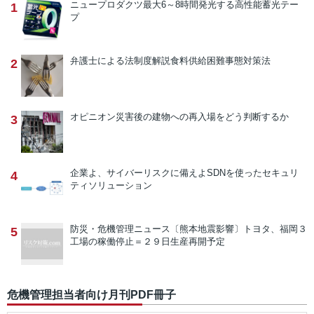
ニュープロダクツ
最大6～8時間発光する高性能蓄光テー
1
プ
弁護士による法制度解説
食料供給困難事態対策法
2
オピニオン
災害後の建物への再入場をどう判断するか
3
企業よ、サイバーリスクに備えよ
SDNを使ったセキュリ
4
ティソリューション
防災・危機管理ニュース
〔熊本地震影響〕トヨタ、福岡３
5
工場の稼働停止＝２９日生産再開予定
危機管理担当者向け月刊PDF冊子