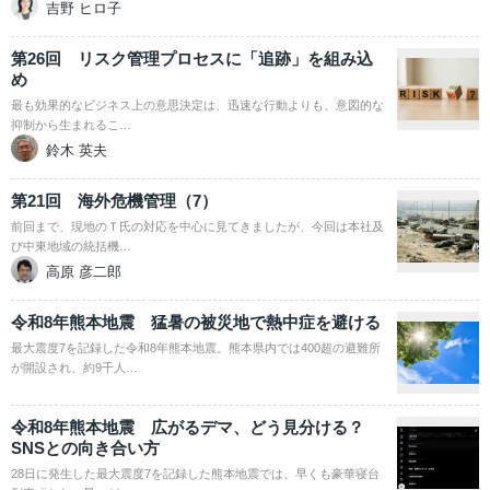
吉野 ヒロ子
第26回 リスク管理プロセスに「追跡」を組み込
め
最も効果的なビジネス上の意思決定は、迅速な行動よりも、意図的な
抑制から生まれるこ…
鈴木 英夫
第21回 海外危機管理（7）
前回まで、現地のＴ氏の対応を中心に見てきましたが、今回は本社及
び中東地域の統括機…
高原 彦二郎
令和8年熊本地震 猛暑の被災地で熱中症を避ける
最大震度7を記録した令和8年熊本地震。熊本県内では400超の避難所
が開設され、約9千人…
令和8年熊本地震 広がるデマ、どう見分ける？
SNSとの向き合い方
28日に発生した最大震度7を記録した熊本地震では、早くも豪華寝台