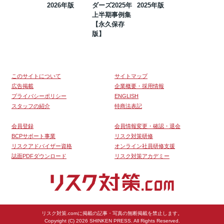
2026年版
ダーズ2025年
2025年版
BCP・リスク
上半期事例集
マネジメント
【永久保存
事例集【永久
版】
保存版】
このサイトについて
サイトマップ
広告掲載
企業概要・採用情報
プライバシーポリシー
ENGLISH
スタッフの紹介
特商法表記
会員登録
会員情報変更・確認・退会
BCPサポート事業
リスク対策研修
リスクアドバイザー資格
オンライン社員研修支援
誌面PDFダウンロード
リスク対策アカデミー
リスク対策.comに掲載の記事・写真の無断掲載を禁止します。
Copyright (C) 2026 SHINKEN PRESS. All Rights Reserved.