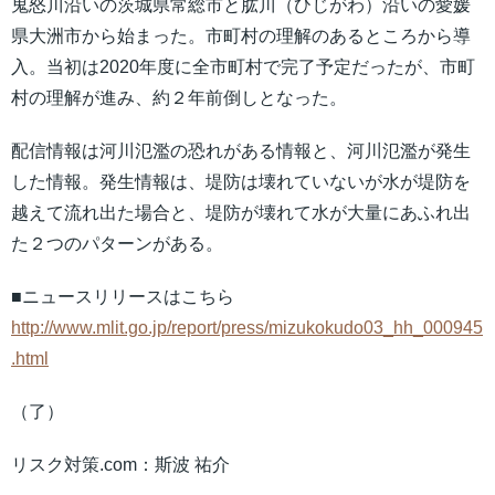
鬼怒川沿いの茨城県常総市と肱川（ひじがわ）沿いの愛媛
県大洲市から始まった。市町村の理解のあるところから導
入。当初は2020年度に全市町村で完了予定だったが、市町
村の理解が進み、約２年前倒しとなった。
配信情報は河川氾濫の恐れがある情報と、河川氾濫が発生
した情報。発生情報は、堤防は壊れていないが水が堤防を
越えて流れ出た場合と、堤防が壊れて水が大量にあふれ出
た２つのパターンがある。
■ニュースリリースはこちら
http://www.mlit.go.jp/report/press/mizukokudo03_hh_000945
.html
（了）
リスク対策.com：斯波 祐介