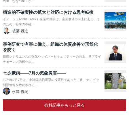
列車「ななつ星」が…
構造的不確実性の拡大と対応における思考転換
イメージ（Adobe Stock）企業の目的は、企業価値の向上にある。そ
のため、将来の不確…
後藤 茂之
事例研究で有事に備え、組織の体質改善で形骸化
を防ぐ
組織レジリエンスの強化やサイバーセキュリティーの向上、サプライ
チェーンの強靭化な…
七夕豪雨――7月の気象災害――
1974年7月7日は、参議院議員選挙の投票日であった。夜、テレビで
開票速報が放映されて…
永澤 義嗣
有料記事をもっと見る