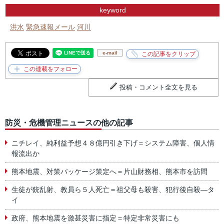
keyword
洪水
緊急速報メール
河川
e-mail
投稿・コメント全文を見る
防災・危機管理ニュースの他の記事
ニチレイ、純利益予想４８億円引き下げ＝システム障害、個人情
報流出か
熊本地震、対策パッケージ策定へ＝片山財務相、熊本市を訪問
生徒が銃乱射、教員ら５人死亡＝祖父母も殺害、犯行後自殺―タ
イ
政府、熊本地震を激甚災害に指定＝特定非常災害にも