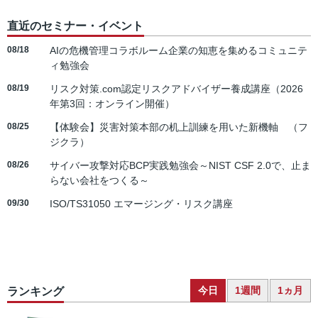
直近のセミナー・イベント
08/18
AIの危機管理コラボルーム企業の知恵を集めるコミュニテ
ィ勉強会
08/19
リスク対策.com認定リスクアドバイザー養成講座（2026
年第3回：オンライン開催）
08/25
【体験会】災害対策本部の机上訓練を用いた新機軸 （フ
ジクラ）
08/26
サイバー攻撃対応BCP実践勉強会～NIST CSF 2.0で、止ま
らない会社をつくる～
09/30
ISO/TS31050 エマージング・リスク講座
今日
1週間
1ヵ月
ランキング