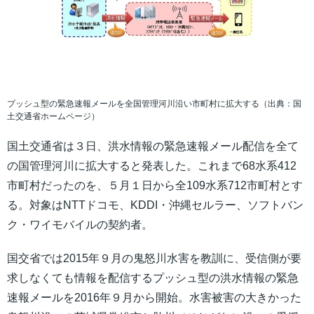
プッシュ型の緊急速報メールを全国管理河川沿い市町村に拡大する（出典：国
土交通省ホームページ）
国土交通省は３日、洪水情報の緊急速報メール配信を全て
の国管理河川に拡大すると発表した。これまで68水系412
市町村だったのを、５月１日から全109水系712市町村とす
る。対象はNTTドコモ、KDDI・沖縄セルラー、ソフトバン
ク・ワイモバイルの契約者。
国交省では2015年９月の鬼怒川水害を教訓に、受信側が要
求しなくても情報を配信するプッシュ型の洪水情報の緊急
速報メールを2016年９月から開始。水害被害の大きかった