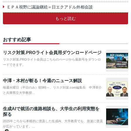
ＥＰＡ視野に議論継続＝日エクアドル外相会談
もっと読む
おすすめ記事
リスク対策.PROライト会員用ダウンロードページ
リスク対策.PROライト会員はこちらのページから最新号をダウンロ
ードできます。
中澤・木村が斬る！今週のニュース解説
毎週火曜日（平日のみ）朝9時～、リスク対策.com編集長 中澤幸介
と兵庫県立大学教授…
生成AIで就活の進路相談も、大学生の利用実態を
探る
2025年ごろから本格的に普及した生成AI。大学教育でも、急速に普及
が広がっています。…