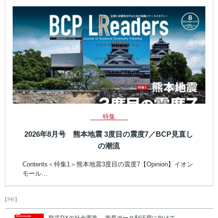
特集
2026年8月号 熊本地震 3度目の震度7／BCP見直し
の潮流
Contents＜特集1＞熊本地震3度目の震度7【Opinion】イオン
モール…
【PR】