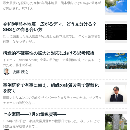
最大震度7を記録した令和8年熊本地震。熊本県内では400超の避難所
が開設され、約9千人…
令和8年熊本地震 広がるデマ、どう見分ける？
SNSとの向き合い方
28日に発生した最大震度7を記録した熊本地震では、早くも豪華寝台
列車「ななつ星」が…
構造的不確実性の拡大と対応における思考転換
イメージ（Adobe Stock）企業の目的は、企業価値の向上にある。そ
のため、将来の不確…
後藤 茂之
事例研究で有事に備え、組織の体質改善で形骸化
を防ぐ
組織レジリエンスの強化やサイバーセキュリティーの向上、サプライ
チェーンの強靭化な…
七夕豪雨――7月の気象災害――
1974年7月7日は、参議院議員選挙の投票日であった。夜、テレビで
開票速報が放映されて…