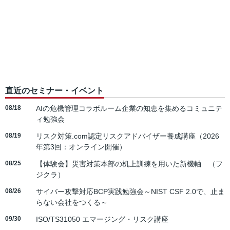
直近のセミナー・イベント
08/18
AIの危機管理コラボルーム企業の知恵を集めるコミュニテ
ィ勉強会
08/19
リスク対策.com認定リスクアドバイザー養成講座（2026
年第3回：オンライン開催）
08/25
【体験会】災害対策本部の机上訓練を用いた新機軸 （フ
ジクラ）
08/26
サイバー攻撃対応BCP実践勉強会～NIST CSF 2.0で、止ま
らない会社をつくる～
09/30
ISO/TS31050 エマージング・リスク講座