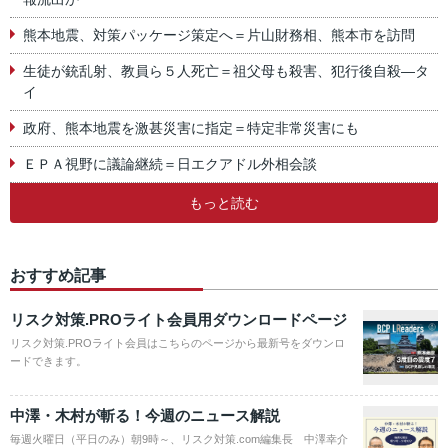
熊本地震、対策パッケージ策定へ＝片山財務相、熊本市を訪問
生徒が銃乱射、教員ら５人死亡＝祖父母も殺害、犯行後自殺―タ
イ
政府、熊本地震を激甚災害に指定＝特定非常災害にも
ＥＰＡ視野に議論継続＝日エクアドル外相会談
もっと読む
おすすめ記事
リスク対策.PROライト会員用ダウンロードページ
リスク対策.PROライト会員はこちらのページから最新号をダウンロ
ードできます。
中澤・木村が斬る！今週のニュース解説
毎週火曜日（平日のみ）朝9時～、リスク対策.com編集長 中澤幸介