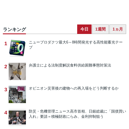
今日
1週間
1ヵ月
ランキング
ニュープロダクツ
最大6～8時間発光する高性能蓄光テー
1
プ
弁護士による法制度解説
食料供給困難事態対策法
2
オピニオン
災害後の建物への再入場をどう判断するか
3
防災・危機管理ニュース
高市首相、日銀総裁に「国債買い
4
入れ」要請＝積極財政にらみ、金利抑制狙う