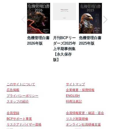
危機管理白書
月刊BCPリー
危機管理白書
2023年防災・
2026年版
ダーズ2025年
2025年版
BCP・リスク
上半期事例集
マネジメント
【永久保存
事例集【永久
版】
保存版】
このサイトについて
サイトマップ
広告掲載
企業概要・採用情報
プライバシーポリシー
ENGLISH
スタッフの紹介
特商法表記
会員登録
会員情報変更・確認・退会
BCPサポート事業
リスク対策研修
リスクアドバイザー資格
オンライン社員研修支援