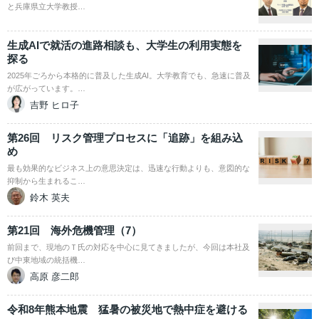
と兵庫県立大学教授…
生成AIで就活の進路相談も、大学生の利用実態を
探る
2025年ごろから本格的に普及した生成AI。大学教育でも、急速に普及
が広がっています。…
吉野 ヒロ子
第26回 リスク管理プロセスに「追跡」を組み込
め
最も効果的なビジネス上の意思決定は、迅速な行動よりも、意図的な
抑制から生まれるこ…
鈴木 英夫
第21回 海外危機管理（7）
前回まで、現地のＴ氏の対応を中心に見てきましたが、今回は本社及
び中東地域の統括機…
高原 彦二郎
令和8年熊本地震 猛暑の被災地で熱中症を避ける