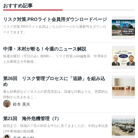
おすすめ記事
リスク対策.PROライト会員用ダウンロードページ
リスク対策.PROライト会員はこちらのページから最新号をダウンロ
ードできます。
中澤・木村が斬る！今週のニュース解説
毎週火曜日（平日のみ）朝9時～、リスク対策.com編集長 中澤幸介
と兵庫県立大学教授…
第26回 リスク管理プロセスに「追跡」を組み込
め
最も効果的なビジネス上の意思決定は、迅速な行動よりも、意図的な
抑制から生まれるこ…
鈴木 英夫
第21回 海外危機管理（7）
前回まで、現地のＴ氏の対応を中心に見てきましたが、今回は本社及
び中東地域の統括機…