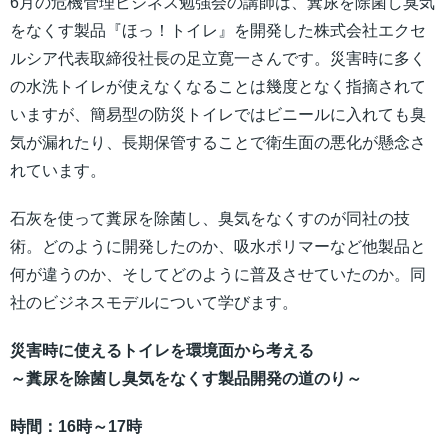
6月の危機管理ビジネス勉強会の講師は、糞尿を除菌し臭気
をなくす製品『ほっ！トイレ』を開発した株式会社エクセ
ルシア代表取締役社長の足立寛一さんです。災害時に多く
の水洗トイレが使えなくなることは幾度となく指摘されて
いますが、簡易型の防災トイレではビニールに入れても臭
気が漏れたり、長期保管することで衛生面の悪化が懸念さ
れています。
石灰を使って糞尿を除菌し、臭気をなくすのが同社の技
術。どのように開発したのか、吸水ポリマーなど他製品と
何が違うのか、そしてどのように普及させていたのか。同
社のビジネスモデルについて学びます。
災害時に使えるトイレを環境面から考える
～糞尿を除菌し臭気をなくす製品開発の道のり～
時間：16時～17時