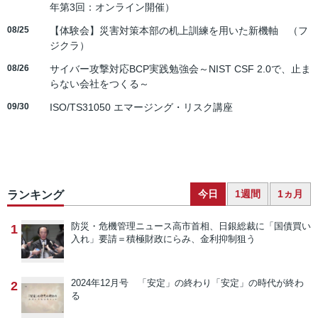
年第3回：オンライン開催）
08/25
【体験会】災害対策本部の机上訓練を用いた新機軸 （フ
ジクラ）
08/26
サイバー攻撃対応BCP実践勉強会～NIST CSF 2.0で、止ま
らない会社をつくる～
09/30
ISO/TS31050 エマージング・リスク講座
今日
1週間
1ヵ月
ランキング
防災・危機管理ニュース
高市首相、日銀総裁に「国債買い
1
入れ」要請＝積極財政にらみ、金利抑制狙う
2024年12月号 「安定」の終わり
「安定」の時代が終わ
2
る