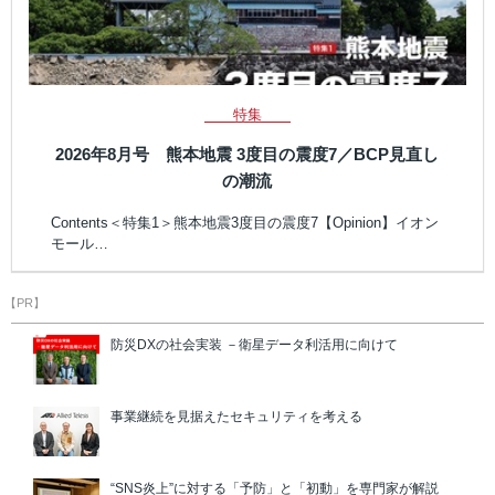
特集
2026年8月号 熊本地震 3度目の震度7／BCP見直し
の潮流
Contents＜特集1＞熊本地震3度目の震度7【Opinion】イオン
モール…
【PR】
防災DXの社会実装 －衛星データ利活用に向けて
事業継続を見据えたセキュリティを考える
“SNS炎上”に対する「予防」と「初動」を専門家が解説