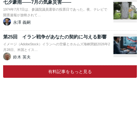
七夕豪雨――7月の気象災害――
1974年7月7日は、参議院議員選挙の投票日であった。夜、テレビで
開票速報が放映されて…
永澤 義嗣
第25回 イラン戦争があなたの契約に与える影響
イメージ（AdobeStock）イランへの空爆とホルムズ海峡閉鎖2026年2
月28日、米国とイス…
鈴木 英夫
有料記事をもっと見る