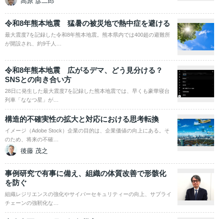
高原 彦二郎
令和8年熊本地震 猛暑の被災地で熱中症を避ける
最大震度7を記録した令和8年熊本地震。熊本県内では400超の避難所
が開設され、約9千人…
令和8年熊本地震 広がるデマ、どう見分ける？
SNSとの向き合い方
28日に発生した最大震度7を記録した熊本地震では、早くも豪華寝台
列車「ななつ星」が…
構造的不確実性の拡大と対応における思考転換
イメージ（Adobe Stock）企業の目的は、企業価値の向上にある。そ
のため、将来の不確…
後藤 茂之
事例研究で有事に備え、組織の体質改善で形骸化
を防ぐ
組織レジリエンスの強化やサイバーセキュリティーの向上、サプライ
チェーンの強靭化な…