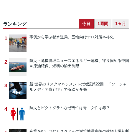
今日
1週間
1ヵ月
ランキング
事例から学ぶ
都水道局、五輪向けテロ対策本格化
1
防災・危機管理ニュース
エネルギー危機、守り固める中国
2
＝原油確保、燃料の輸出制限
新 世界のリスクマネジメントの潮流
第22回 「ソーシャ
3
ルメディア依存症」で訴訟が多発
防災とピクトグラム
なぜ男性は青、女性は赤？
4
企業をむしばむリスクとその対策
地震直後の建物入場判断