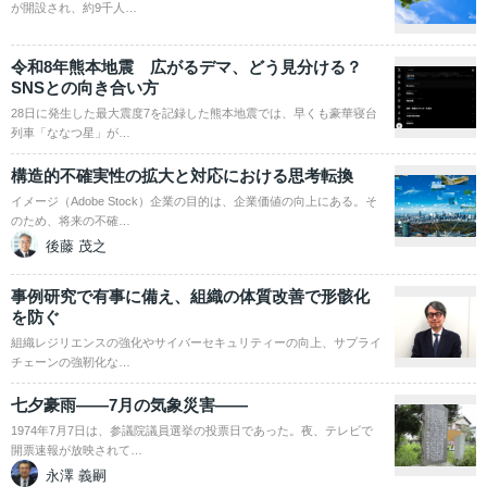
が開設され、約9千人…
令和8年熊本地震 広がるデマ、どう見分ける？
SNSとの向き合い方
28日に発生した最大震度7を記録した熊本地震では、早くも豪華寝台
列車「ななつ星」が…
構造的不確実性の拡大と対応における思考転換
イメージ（Adobe Stock）企業の目的は、企業価値の向上にある。そ
のため、将来の不確…
後藤 茂之
事例研究で有事に備え、組織の体質改善で形骸化
を防ぐ
組織レジリエンスの強化やサイバーセキュリティーの向上、サプライ
チェーンの強靭化な…
七夕豪雨――7月の気象災害――
1974年7月7日は、参議院議員選挙の投票日であった。夜、テレビで
開票速報が放映されて…
永澤 義嗣