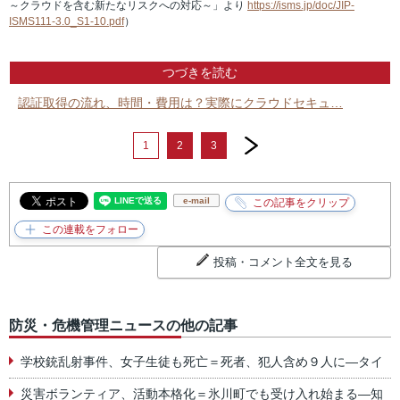
～クラウドを含む新たなリスクへの対応～
」より
https://isms.jp/doc/JIP-
ISMS111-3.0_S1-10.pdf
）
つづきを読む
認証取得の流れ、時間・費用は？実際にクラウドセキュ…
next
1
2
3
e-mail
投稿・コメント全文を見る
防災・危機管理ニュースの他の記事
学校銃乱射事件、女子生徒も死亡＝死者、犯人含め９人に―タイ
災害ボランティア、活動本格化＝氷川町でも受け入れ始まる―知