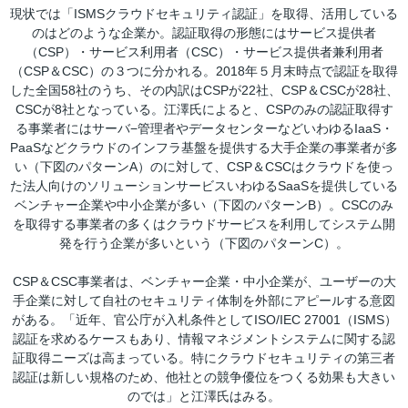
現状では「ISMSクラウドセキュリティ認証」を取得、活用している
のはどのような企業か。認証取得の形態にはサービス提供者
（CSP）・サービス利用者（CSC）・サービス提供者兼利用者
（CSP＆CSC）の３つに分かれる。2018年５月末時点で認証を取得
した全国58社のうち、その内訳はCSPが22社、CSP＆CSCが28社、
CSCが8社となっている。江澤氏によると、CSPのみの認証取得す
る事業者にはサーバ−管理者やデータセンターなどいわゆるIaaS・
PaaSなどクラウドのインフラ基盤を提供する大手企業の事業者が多
い（下図のパターンA）のに対して、CSP＆CSCはクラウドを使っ
た法人向けのソリューションサービスいわゆるSaaSを提供している
ベンチャー企業や中小企業が多い（下図のパターンB）。CSCのみ
を取得する事業者の多くはクラウドサービスを利用してシステム開
発を行う企業が多いという（下図のパターンC）。
CSP＆CSC事業者は、ベンチャー企業・中小企業が、ユーザーの大
手企業に対して自社のセキュリティ体制を外部にアピールする意図
がある。「近年、官公庁が入札条件としてISO/IEC 27001（ISMS）
認証を求めるケースもあり、情報マネジメントシステムに関する認
証取得ニーズは高まっている。特にクラウドセキュリティの第三者
認証は新しい規格のため、他社との競争優位をつくる効果も大きい
のでは」と江澤氏はみる。