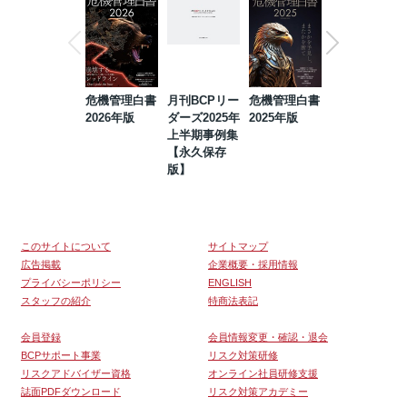
危機管理白書
月刊BCPリー
危機管理白書
2023年防災・
2026年版
ダーズ2025年
2025年版
BCP・リスク
上半期事例集
マネジメント
【永久保存
事例集【永久
版】
保存版】
このサイトについて
サイトマップ
広告掲載
企業概要・採用情報
プライバシーポリシー
ENGLISH
スタッフの紹介
特商法表記
会員登録
会員情報変更・確認・退会
BCPサポート事業
リスク対策研修
リスクアドバイザー資格
オンライン社員研修支援
誌面PDFダウンロード
リスク対策アカデミー