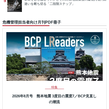
5
迷いを断ち切る「二段階ステップ」
危機管理担当者向け月刊PDF冊子
特集
2026年8月号 熊本地震 3度目の震度7／BCP見直し
の潮流