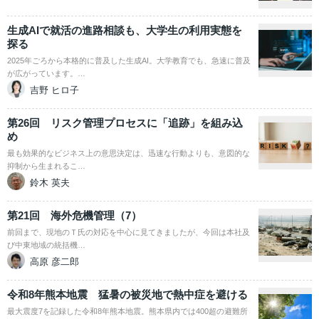
生成AIで就活の進路相談も、大学生の利用実態を
探る
2025年ごろから本格的に普及した生成AI。大学教育でも、急速に普及
が広がっています。…
吉野 ヒロ子
第26回 リスク管理プロセスに「追跡」を組み込
め
最も効果的なビジネス上の意思決定は、迅速な行動よりも、意図的な
抑制から生まれるこ…
鈴木 英夫
第21回 海外危機管理（7）
前回まで、現地のＴ氏の対応を中心に見てきましたが、今回は本社及
び中東地域の統括機…
高原 彦二郎
令和8年熊本地震 猛暑の被災地で熱中症を避ける
最大震度7を記録した令和8年熊本地震。熊本県内では400超の避難所