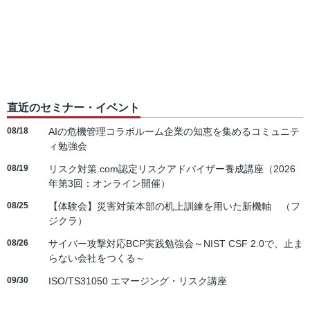
直近のセミナー・イベント
08/18
AIの危機管理コラボルーム企業の知恵を集めるコミュニテ
ィ勉強会
08/19
リスク対策.com認定リスクアドバイザー養成講座（2026
年第3回：オンライン開催）
08/25
【体験会】災害対策本部の机上訓練を用いた新機軸 （フ
ジクラ）
08/26
サイバー攻撃対応BCP実践勉強会～NIST CSF 2.0で、止ま
らない会社をつくる～
09/30
ISO/TS31050 エマージング・リスク講座