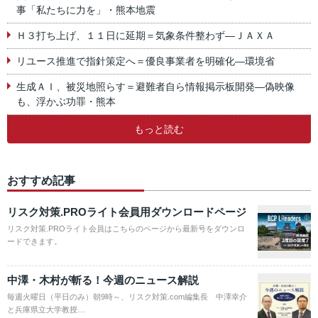
事「私たちに力を」・熊本地震
Ｈ３打ち上げ、１１日に延期＝気象条件整わず―ＪＡＸＡ
リユース推進で指針策定へ＝優良事業者を明確化―環境省
生成ＡＩ、被災地照らす＝避難者自ら情報掲示板開発―偽映像
も、浮かぶ功罪・熊本
もっと読む
おすすめ記事
リスク対策.PROライト会員用ダウンロードページ
リスク対策.PROライト会員はこちらのページから最新号をダウンロ
ードできます。
中澤・木村が斬る！今週のニュース解説
毎週火曜日（平日のみ）朝9時～、リスク対策.com編集長 中澤幸介
と兵庫県立大学教授…