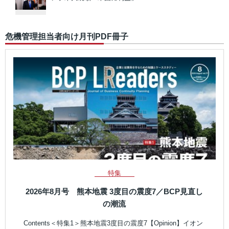
危機管理担当者向け月刊PDF冊子
特集
2026年8月号 熊本地震 3度目の震度7／BCP見直し
の潮流
Contents＜特集1＞熊本地震3度目の震度7【Opinion】イオン