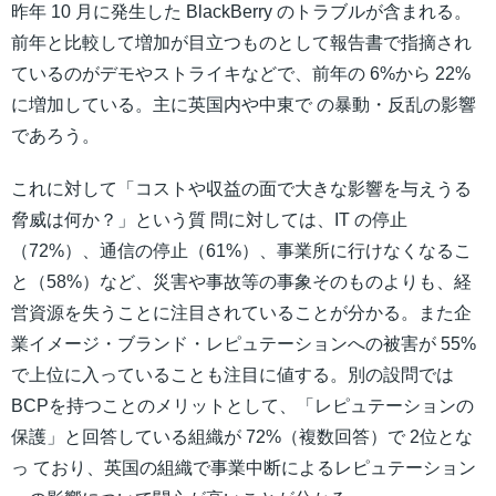
昨年 10 月に発生した BlackBerry のトラブルが含まれる。
前年と比較して増加が目立つものとして報告書で指摘され
ているのがデモやストライキなどで、前年の 6%から 22%
に増加している。主に英国内や中東で の暴動・反乱の影響
であろう。
これに対して「コストや収益の面で大きな影響を与えうる
脅威は何か？」という質 問に対しては、IT の停止
（72%）、通信の停止（61%）、事業所に行けなくなるこ
と（58%）など、災害や事故等の事象そのものよりも、経
営資源を失うことに注目されていることが分かる。また企
業イメージ・ブランド・レピュテーションへの被害が 55%
で上位に入っていることも注目に値する。別の設問では
BCPを持つことのメリットとして、「レピュテーションの
保護」と回答している組織が 72%（複数回答）で 2位とな
っ ており、英国の組織で事業中断によるレピュテーション