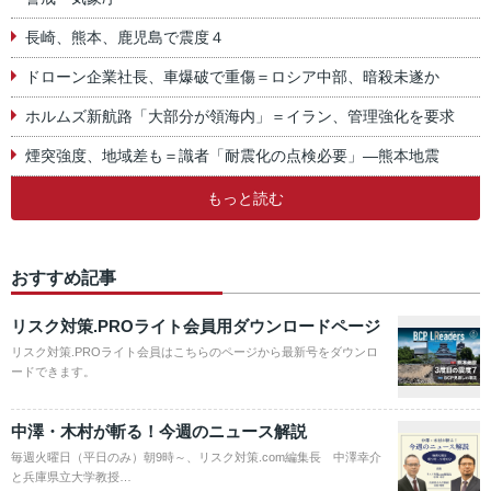
長崎、熊本、鹿児島で震度４
ドローン企業社長、車爆破で重傷＝ロシア中部、暗殺未遂か
ホルムズ新航路「大部分が領海内」＝イラン、管理強化を要求
煙突強度、地域差も＝識者「耐震化の点検必要」―熊本地震
もっと読む
おすすめ記事
リスク対策.PROライト会員用ダウンロードページ
リスク対策.PROライト会員はこちらのページから最新号をダウンロ
ードできます。
中澤・木村が斬る！今週のニュース解説
毎週火曜日（平日のみ）朝9時～、リスク対策.com編集長 中澤幸介
と兵庫県立大学教授…