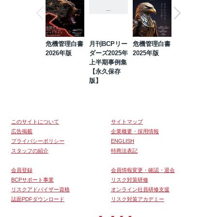
危機管理白書
月刊BCPリー
危機管理白書
2023年防災・
2026年版
ダーズ2025年
2025年版
BCP・リスク
上半期事例集
マネジメント
【永久保存
事例集【永久
版】
保存版】
このサイトについて
サイトマップ
広告掲載
企業概要・採用情報
プライバシーポリシー
ENGLISH
スタッフの紹介
特商法表記
会員登録
会員情報変更・確認・退会
BCPサポート事業
リスク対策研修
リスクアドバイザー資格
オンライン社員研修支援
誌面PDFダウンロード
リスク対策アカデミー