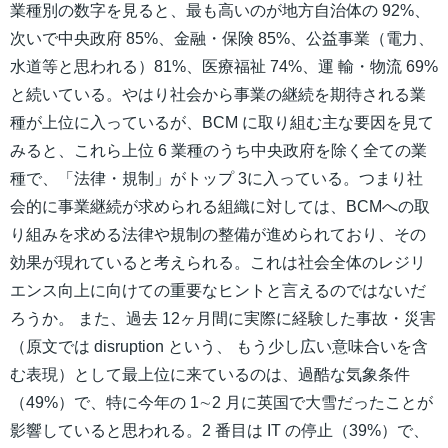
業種別の数字を見ると、最も高いのが地方自治体の 92%、
次いで中央政府 85%、金融・保険 85%、公益事業（電力、
水道等と思われる）81%、医療福祉 74%、運 輸・物流 69%
と続いている。やはり社会から事業の継続を期待される業
種が上位に入っているが、BCM に取り組む主な要因を見て
みると、これら上位 6 業種のうち中央政府を除く全ての業
種で、「法律・規制」がトップ 3に入っている。つまり社
会的に事業継続が求められる組織に対しては、BCMへの取
り組みを求める法律や規制の整備が進められており、その
効果が現れていると考えられる。これは社会全体のレジリ
エンス向上に向けての重要なヒントと言えるのではないだ
ろうか。 また、過去 12ヶ月間に実際に経験した事故・災害
（原文では disruption という、 もう少し広い意味合いを含
む表現）として最上位に来ているのは、過酷な気象条件
（49%）で、特に今年の 1∼2 月に英国で大雪だったことが
影響していると思われる。2 番目は IT の停止（39%）で、