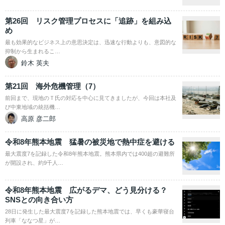
第26回 リスク管理プロセスに「追跡」を組み込
め
最も効果的なビジネス上の意思決定は、迅速な行動よりも、意図的な
抑制から生まれるこ…
鈴木 英夫
第21回 海外危機管理（7）
前回まで、現地のＴ氏の対応を中心に見てきましたが、今回は本社及
び中東地域の統括機…
高原 彦二郎
令和8年熊本地震 猛暑の被災地で熱中症を避ける
最大震度7を記録した令和8年熊本地震。熊本県内では400超の避難所
が開設され、約9千人…
令和8年熊本地震 広がるデマ、どう見分ける？
SNSとの向き合い方
28日に発生した最大震度7を記録した熊本地震では、早くも豪華寝台
列車「ななつ星」が…