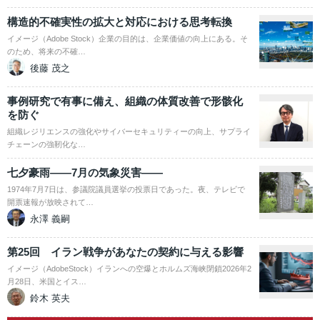
構造的不確実性の拡大と対応における思考転換
イメージ（Adobe Stock）企業の目的は、企業価値の向上にある。そ
のため、将来の不確…
後藤 茂之
事例研究で有事に備え、組織の体質改善で形骸化
を防ぐ
組織レジリエンスの強化やサイバーセキュリティーの向上、サプライ
チェーンの強靭化な…
七夕豪雨――7月の気象災害――
1974年7月7日は、参議院議員選挙の投票日であった。夜、テレビで
開票速報が放映されて…
永澤 義嗣
第25回 イラン戦争があなたの契約に与える影響
イメージ（AdobeStock）イランへの空爆とホルムズ海峡閉鎖2026年2
月28日、米国とイス…
鈴木 英夫