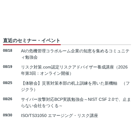
直近のセミナー・イベント
08/18
AIの危機管理コラボルーム企業の知恵を集めるコミュニテ
ィ勉強会
08/19
リスク対策.com認定リスクアドバイザー養成講座（2026
年第3回：オンライン開催）
08/25
【体験会】災害対策本部の机上訓練を用いた新機軸 （フ
ジクラ）
08/26
サイバー攻撃対応BCP実践勉強会～NIST CSF 2.0で、止ま
らない会社をつくる～
09/30
ISO/TS31050 エマージング・リスク講座