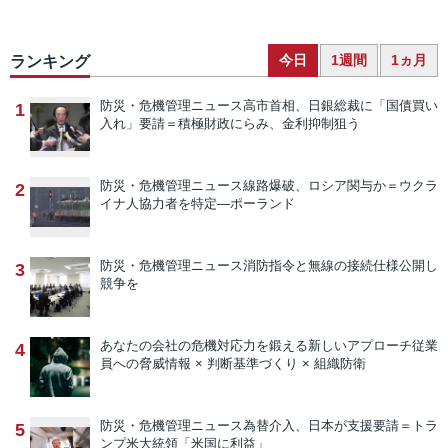
今日
1週間
1ヵ月
ランキング
防災・危機管理ニュース
高市首相、日銀総裁に「国債買い
1
入れ」要請＝積極財政にらみ、金利抑制狙う
防災・危機管理ニュース
線路爆破、ロシア関与か＝ウクラ
2
イナ人協力者を特定―ポーランド
防災・危機管理ニュース
消防指令と無線の接続仕様公開し
3
競争を
あなたの会社の危機対応力を鍛える新しいアプローチ
従業
4
員への脅威情報 × 判断基準づくり × 組織防衛
防災・危機管理ニュース
為替介入、日本が支援要請＝トラ
5
ンプ米大統領「米国に利益」