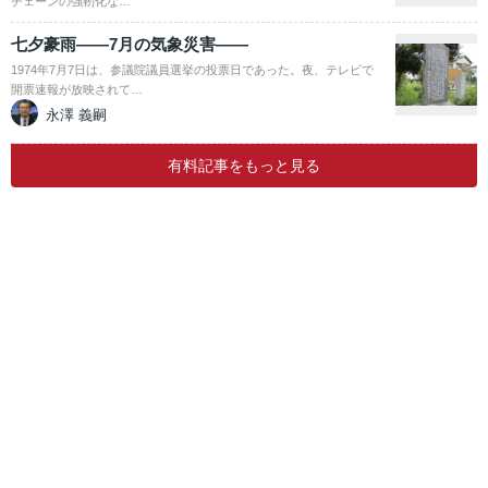
チェーンの強靭化な…
七夕豪雨――7月の気象災害――
1974年7月7日は、参議院議員選挙の投票日であった。夜、テレビで
開票速報が放映されて…
永澤 義嗣
有料記事をもっと見る