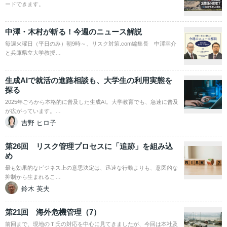
ードできます。
中澤・木村が斬る！今週のニュース解説
毎週火曜日（平日のみ）朝9時～、リスク対策.com編集長 中澤幸介
と兵庫県立大学教授…
生成AIで就活の進路相談も、大学生の利用実態を
探る
2025年ごろから本格的に普及した生成AI。大学教育でも、急速に普及
が広がっています。…
吉野 ヒロ子
第26回 リスク管理プロセスに「追跡」を組み込
め
最も効果的なビジネス上の意思決定は、迅速な行動よりも、意図的な
抑制から生まれるこ…
鈴木 英夫
第21回 海外危機管理（7）
前回まで、現地のＴ氏の対応を中心に見てきましたが、今回は本社及