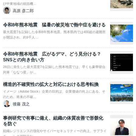
び中東地域の統括機…
高原 彦二郎
令和8年熊本地震 猛暑の被災地で熱中症を避ける
最大震度7を記録した令和8年熊本地震。熊本県内では400超の避難所
が開設され、約9千人…
令和8年熊本地震 広がるデマ、どう見分ける？
SNSとの向き合い方
28日に発生した最大震度7を記録した熊本地震では、早くも豪華寝台
列車「ななつ星」が…
構造的不確実性の拡大と対応における思考転換
イメージ（Adobe Stock）企業の目的は、企業価値の向上にある。そ
のため、将来の不確…
後藤 茂之
事例研究で有事に備え、組織の体質改善で形骸化
を防ぐ
組織レジリエンスの強化やサイバーセキュリティーの向上、サプライ