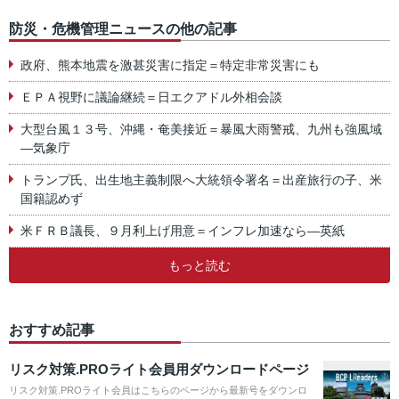
防災・危機管理ニュースの他の記事
政府、熊本地震を激甚災害に指定＝特定非常災害にも
ＥＰＡ視野に議論継続＝日エクアドル外相会談
大型台風１３号、沖縄・奄美接近＝暴風大雨警戒、九州も強風域
―気象庁
トランプ氏、出生地主義制限へ大統領令署名＝出産旅行の子、米
国籍認めず
米ＦＲＢ議長、９月利上げ用意＝インフレ加速なら―英紙
もっと読む
おすすめ記事
リスク対策.PROライト会員用ダウンロードページ
リスク対策.PROライト会員はこちらのページから最新号をダウンロ