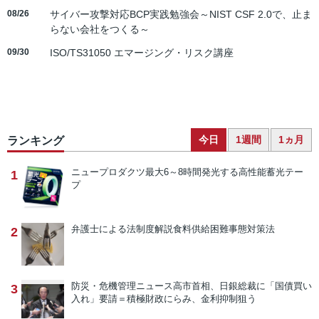
08/26
サイバー攻撃対応BCP実践勉強会～NIST CSF 2.0で、止ま
らない会社をつくる～
09/30
ISO/TS31050 エマージング・リスク講座
今日
1週間
1ヵ月
ランキング
ニュープロダクツ
最大6～8時間発光する高性能蓄光テー
1
プ
弁護士による法制度解説
食料供給困難事態対策法
2
防災・危機管理ニュース
高市首相、日銀総裁に「国債買い
3
入れ」要請＝積極財政にらみ、金利抑制狙う