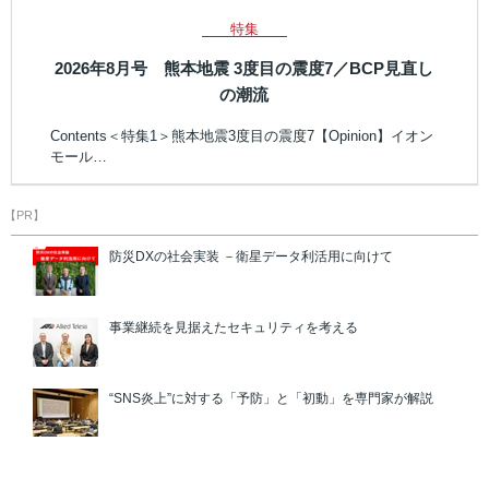
特集
2026年8月号 熊本地震 3度目の震度7／BCP見直し
の潮流
Contents＜特集1＞熊本地震3度目の震度7【Opinion】イオン
モール…
【PR】
防災DXの社会実装 －衛星データ利活用に向けて
事業継続を見据えたセキュリティを考える
“SNS炎上”に対する「予防」と「初動」を専門家が解説