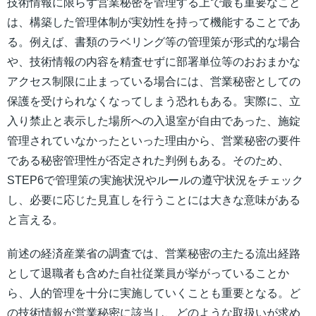
技術情報に限らず営業秘密を管理する上で最も重要なこと
は、構築した管理体制が実効性を持って機能することであ
る。例えば、書類のラベリング等の管理策が形式的な場合
や、技術情報の内容を精査せずに部署単位等のおおまかな
アクセス制限に止まっている場合には、営業秘密としての
保護を受けられなくなってしまう恐れもある。実際に、立
入り禁止と表示した場所への入退室が自由であった、施錠
管理されていなかったといった理由から、営業秘密の要件
である秘密管理性が否定された判例もある。そのため、
STEP6で管理策の実施状況やルールの遵守状況をチェック
し、必要に応じた見直しを行うことには大きな意味がある
と言える。
前述の経済産業省の調査では、営業秘密の主たる流出経路
として退職者も含めた自社従業員が挙がっていることか
ら、人的管理を十分に実施していくことも重要となる。ど
の技術情報が営業秘密に該当し、どのような取扱いが求め