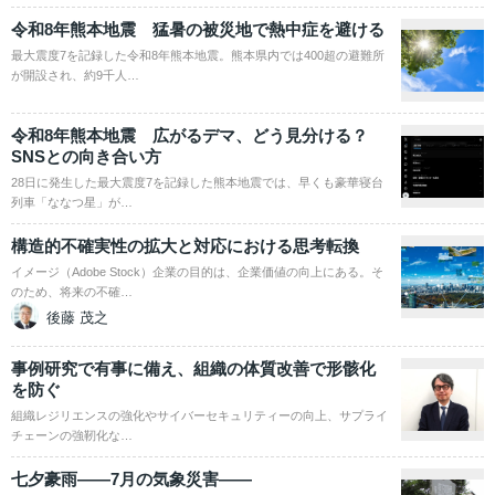
令和8年熊本地震 猛暑の被災地で熱中症を避ける
最大震度7を記録した令和8年熊本地震。熊本県内では400超の避難所
が開設され、約9千人…
令和8年熊本地震 広がるデマ、どう見分ける？
SNSとの向き合い方
28日に発生した最大震度7を記録した熊本地震では、早くも豪華寝台
列車「ななつ星」が…
構造的不確実性の拡大と対応における思考転換
イメージ（Adobe Stock）企業の目的は、企業価値の向上にある。そ
のため、将来の不確…
後藤 茂之
事例研究で有事に備え、組織の体質改善で形骸化
を防ぐ
組織レジリエンスの強化やサイバーセキュリティーの向上、サプライ
チェーンの強靭化な…
七夕豪雨――7月の気象災害――