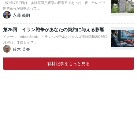
1974年7月7日は、参議院議員選挙の投票日であった。夜、テレビで
開票速報が放映されて…
永澤 義嗣
第25回 イラン戦争があなたの契約に与える影響
イメージ（AdobeStock）イランへの空爆とホルムズ海峡閉鎖2026年2
月28日、米国とイス…
鈴木 英夫
有料記事をもっと見る