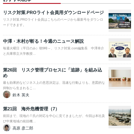
リスク対策.PROライト会員用ダウンロードページ
リスク対策.PROライト会員はこちらのページから最新号をダウンロ
ードできます。
中澤・木村が斬る！今週のニュース解説
毎週火曜日（平日のみ）朝9時～、リスク対策.com編集長 中澤幸介
と兵庫県立大学教授…
第26回 リスク管理プロセスに「追跡」を組み込
め
最も効果的なビジネス上の意思決定は、迅速な行動よりも、意図的な
抑制から生まれるこ…
鈴木 英夫
第21回 海外危機管理（7）
前回まで、現地のＴ氏の対応を中心に見てきましたが、今回は本社及
び中東地域の統括機…
高原 彦二郎