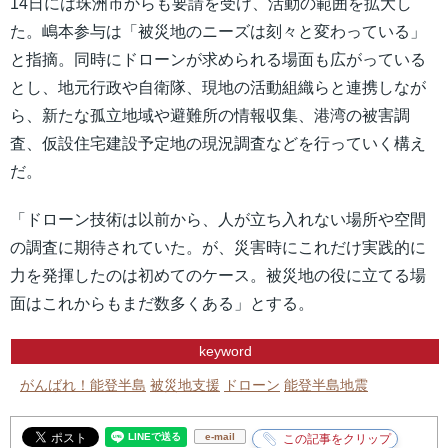
14日には珠洲市からも要請を受け、活動の範囲を拡大し
た。嶋本参与は「被災地のニーズは刻々と変わっている」
と指摘。同時にドローンが求められる場面も広がっている
とし、地元行政や自衛隊、現地の活動組織らと連携しなが
ら、新たな孤立地域や避難所の情報収集、港湾の被害調
査、仮設住宅建設予定地の現況調査などを行っていく構え
だ。
「ドローン技術は以前から、人が立ち入れない場所や空間
の調査に期待されていた。が、災害時にこれだけ実践的に
力を発揮したのは初めてのケース。被災地の役に立てる場
面はこれからもまだ数多くある」とする。
keyword
がんばれ！能登半島
被災地支援
ドローン
能登半島地震
e-mail