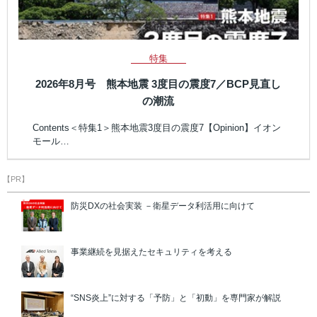
特集
2026年8月号 熊本地震 3度目の震度7／BCP見直し
の潮流
Contents＜特集1＞熊本地震3度目の震度7【Opinion】イオン
モール…
【PR】
防災DXの社会実装 －衛星データ利活用に向けて
事業継続を見据えたセキュリティを考える
“SNS炎上”に対する「予防」と「初動」を専門家が解説