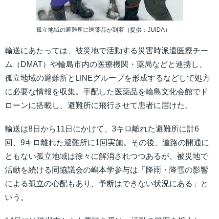
孤立地域の避難所に医薬品が到着（提供：JUIDA）
輸送にあたっては、被災地で活動する災害時派遣医療チー
ム（DMAT）や輪島市内の医療機関・薬局などと連携し、
孤立地域の避難所とLINEグループを形成するなどして処方
に必要な情報を収集。手配した医薬品を輪島文化会館でド
ローンに搭載し、避難所に飛行させて患者に届けた。
輸送は8日から11日にかけて、3キロ離れた避難所に計6
回、9キロ離れた避難所に1回実施。その後、道路の開通に
ともない孤立地域は徐々に解消されつつあるが、被災地で
活動を続ける同協議会の嶋本学参与は「降雨・降雪の影響
による孤立の心配もあり、予断はできない状況にある」と
いう。