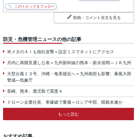
投稿・コメント全文を見る
防災・危機管理ニュースの他の記事
米メタのＡＩも他社攻撃＝設定ミスでネットにアクセス
月内に再開見通し公表＝九州新幹線の熊本－新水俣間―ＪＲ九州
大型台風１３号、沖縄・奄美接近へ＝九州南部も影響、暴風大雨
警戒―気象庁
長崎、熊本、鹿児島で震度４
ドローン企業社長、車爆破で重傷＝ロシア中部、暗殺未遂か
もっと読む
おすすめ記事