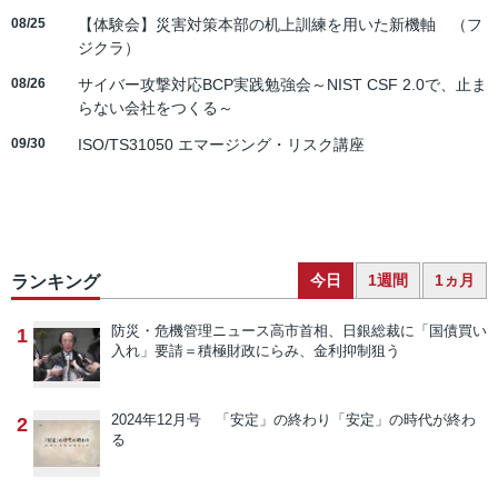
08/25
【体験会】災害対策本部の机上訓練を用いた新機軸 （フ
ジクラ）
08/26
サイバー攻撃対応BCP実践勉強会～NIST CSF 2.0で、止ま
らない会社をつくる～
09/30
ISO/TS31050 エマージング・リスク講座
今日
1週間
1ヵ月
ランキング
防災・危機管理ニュース
高市首相、日銀総裁に「国債買い
1
入れ」要請＝積極財政にらみ、金利抑制狙う
2024年12月号 「安定」の終わり
「安定」の時代が終わ
2
る