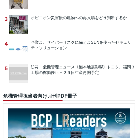
オピニオン
災害後の建物への再入場をどう判断するか
3
企業よ、サイバーリスクに備えよ
SDNを使ったセキュリ
4
ティソリューション
防災・危機管理ニュース
〔熊本地震影響〕トヨタ、福岡３
5
工場の稼働停止＝２９日生産再開予定
危機管理担当者向け月刊PDF冊子