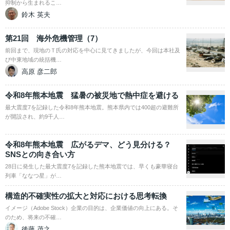
抑制から生まれるこ…
鈴木 英夫
第21回 海外危機管理（7）
前回まで、現地のＴ氏の対応を中心に見てきましたが、今回は本社及
び中東地域の統括機…
高原 彦二郎
令和8年熊本地震 猛暑の被災地で熱中症を避ける
最大震度7を記録した令和8年熊本地震。熊本県内では400超の避難所
が開設され、約9千人…
令和8年熊本地震 広がるデマ、どう見分ける？
SNSとの向き合い方
28日に発生した最大震度7を記録した熊本地震では、早くも豪華寝台
列車「ななつ星」が…
構造的不確実性の拡大と対応における思考転換
イメージ（Adobe Stock）企業の目的は、企業価値の向上にある。そ
のため、将来の不確…
後藤 茂之