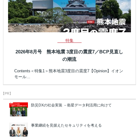
特集
2026年8月号 熊本地震 3度目の震度7／BCP見直し
の潮流
Contents＜特集1＞熊本地震3度目の震度7【Opinion】イオン
モール…
【PR】
防災DXの社会実装 －衛星データ利活用に向けて
事業継続を見据えたセキュリティを考える