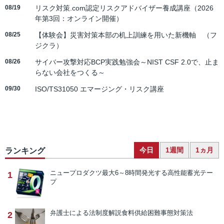
08/19
リスク対策.com認定リスクアドバイザー養成講座（2026
年第3回：オンライン開催）
08/25
【体験会】災害対策本部の机上訓練を用いた新機軸 （フ
ジクラ）
08/26
サイバー攻撃対応BCP実践勉強会～NIST CSF 2.0で、止ま
らない会社をつくる～
09/30
ISO/TS31050 エマージング・リスク講座
今日
1週間
1ヵ月
ランキング
ニュープロダクツ
最大6～8時間発光する高性能蓄光テー
1
プ
弁護士による法制度解説
食料供給困難事態対策法
2