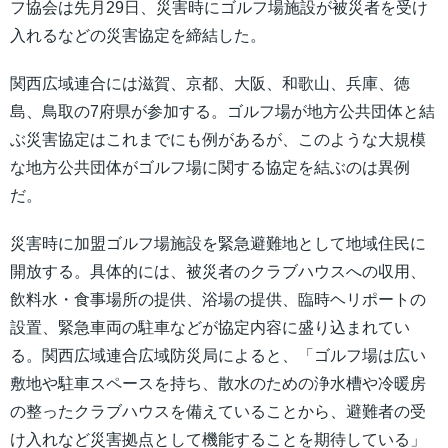
フ協会は先月29日、災害時にゴルフ場施設が被災者を受け
入れるなどの災害協定を締結した。
関西広域連合には滋賀、京都、大阪、和歌山、兵庫、徳
島、鳥取の7府県が参加する。ゴルフ場が地方公共団体と結
ぶ災害協定はこれまでにも例があるが、このような大規模
な地方公共団体がゴルフ場に関する協定を結ぶのは異例
だ。
災害時に加盟ゴルフ場施設を緊急避難地として地域住民に
開放する。具体的には、被災者のクラブハウスへの収用、
飲料水・食事場所の提供、浴場の提供、臨時ヘリポートの
設置、緊急車両の駐車などが協定内容に盛り込まれてい
る。関西広域連合広域防災局によると、「ゴルフ場は広い
敷地や駐車スペースを持ち、散水のための浄水槽や冷暖房
の整ったクラブハウスを備えていることから、避難者の受
け入れなど災害拠点として機能することを期待している」