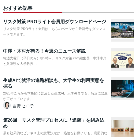
おすすめ記事
リスク対策.PROライト会員用ダウンロードページ
リスク対策.PROライト会員はこちらのページから最新号をダウンロ
ードできます。
中澤・木村が斬る！今週のニュース解説
毎週火曜日（平日のみ）朝9時～、リスク対策.com編集長 中澤幸介
と兵庫県立大学教授…
生成AIで就活の進路相談も、大学生の利用実態を
探る
2025年ごろから本格的に普及した生成AI。大学教育でも、急速に普及
が広がっています。…
吉野 ヒロ子
第26回 リスク管理プロセスに「追跡」を組み込
め
最も効果的なビジネス上の意思決定は、迅速な行動よりも、意図的な