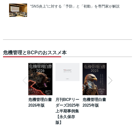
“SNS炎上”に対する「予防」と「初動」を専門家が解説
危機管理とBCPのおススメ本
危機管理白書
月刊BCPリー
危機管理白書
2023年防災・
2026年版
ダーズ2025年
2025年版
BCP・リスク
上半期事例集
マネジメント
【永久保存
事例集【永久
版】
保存版】