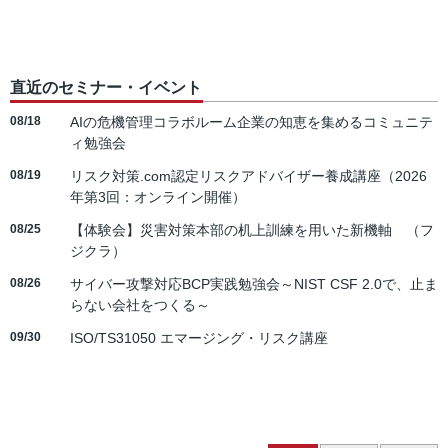
直近のセミナー・イベント
08/18
AIの危機管理コラボルーム企業の知恵を集めるコミュニテ
ィ勉強会
08/19
リスク対策.com認定リスクアドバイザー養成講座（2026
年第3回：オンライン開催）
08/25
【体験会】災害対策本部の机上訓練を用いた新機軸 （フ
ジクラ）
08/26
サイバー攻撃対応BCP実践勉強会～NIST CSF 2.0で、止ま
らない会社をつくる～
09/30
ISO/TS31050 エマージング・リスク講座