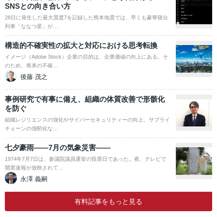
SNSとの向き合い方
28日に発生した最大震度7を記録した熊本地震では、早くも豪華寝台
列車「ななつ星」が…
構造的不確実性の拡大と対応における思考転換
イメージ（Adobe Stock）企業の目的は、企業価値の向上にある。そ
のため、将来の不確…
後藤 茂之
事例研究で有事に備え、組織の体質改善で形骸化
を防ぐ
組織レジリエンスの強化やサイバーセキュリティーの向上、サプライ
チェーンの強靭化な…
七夕豪雨――7月の気象災害――
1974年7月7日は、参議院議員選挙の投票日であった。夜、テレビで
開票速報が放映されて…
永澤 義嗣
有料記事をもっと見る