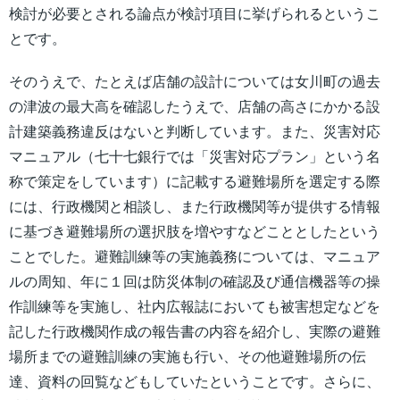
検討が必要とされる論点が検討項目に挙げられるというこ
とです。
そのうえで、たとえば店舗の設計については女川町の過去
の津波の最大高を確認したうえで、店舗の高さにかかる設
計建築義務違反はないと判断しています。また、災害対応
マニュアル（七十七銀行では「災害対応プラン」という名
称で策定をしています）に記載する避難場所を選定する際
には、行政機関と相談し、また行政機関等が提供する情報
に基づき避難場所の選択肢を増やすなどこととしたという
ことでした。避難訓練等の実施義務については、マニュア
ルの周知、年に１回は防災体制の確認及び通信機器等の操
作訓練等を実施し、社内広報誌においても被害想定などを
記した行政機関作成の報告書の内容を紹介し、実際の避難
場所までの避難訓練の実施も行い、その他避難場所の伝
達、資料の回覧などもしていたということです。さらに、