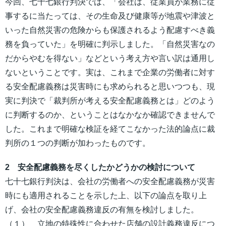
今回、七十七銀行判決では、「会社は、従業員が業務に従
事するに当たっては、その生命及び健康等が地震や津波と
いった自然災害の危険からも保護されるよう配慮すべき義
務を負っていた」を明確に判示しました。「自然災害なの
だからやむを得ない」などという考え方や言い訳は通用し
ないということです。実は、これまで企業の労働者に対す
る安全配慮義務は災害時にも求められると思いつつも、現
実に判決で「裁判所が考える安全配慮義務とは」どのよう
に判断するのか、ということはなかなか確認できませんで
した。これまで明確な検証を経てこなかった法的論点に裁
判所の１つの判断が加わったものです。
2 安全配慮義務を尽くしたかどうかの検討について
七十七銀行判決は、会社の労働者への安全配慮義務が災害
時にも適用されることを示した上、以下の論点を取り上
げ、会社の安全配慮義務違反の有無を検討しました。
（１） 立地の特殊性に合わせた店舗の設計義務違反につ