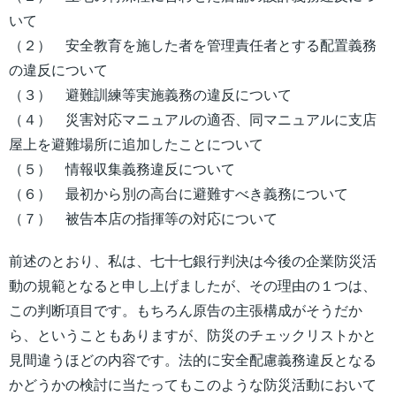
いて
（２） 安全教育を施した者を管理責任者とする配置義務
の違反について
（３） 避難訓練等実施義務の違反について
（４） 災害対応マニュアルの適否、同マニュアルに支店
屋上を避難場所に追加したことについて
（５） 情報収集義務違反について
（６） 最初から別の高台に避難すべき義務について
（７） 被告本店の指揮等の対応について
前述のとおり、私は、七十七銀行判決は今後の企業防災活
動の規範となると申し上げましたが、その理由の１つは、
この判断項目です。もちろん原告の主張構成がそうだか
ら、ということもありますが、防災のチェックリストかと
見間違うほどの内容です。法的に安全配慮義務違反となる
かどうかの検討に当たってもこのような防災活動において