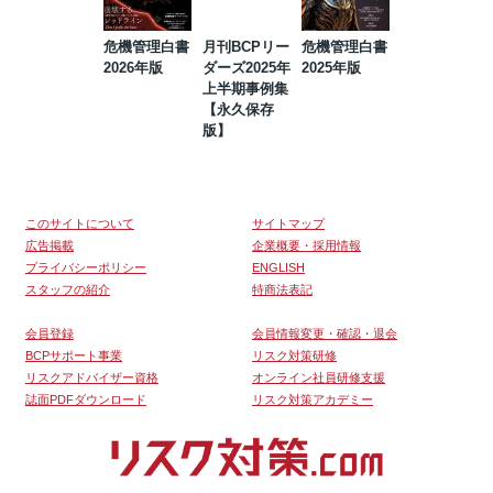
危機管理白書
月刊BCPリー
危機管理白書
2023年防災・
2026年版
ダーズ2025年
2025年版
BCP・リスク
上半期事例集
マネジメント
【永久保存
事例集【永久
版】
保存版】
このサイトについて
サイトマップ
広告掲載
企業概要・採用情報
プライバシーポリシー
ENGLISH
スタッフの紹介
特商法表記
会員登録
会員情報変更・確認・退会
BCPサポート事業
リスク対策研修
リスクアドバイザー資格
オンライン社員研修支援
誌面PDFダウンロード
リスク対策アカデミー