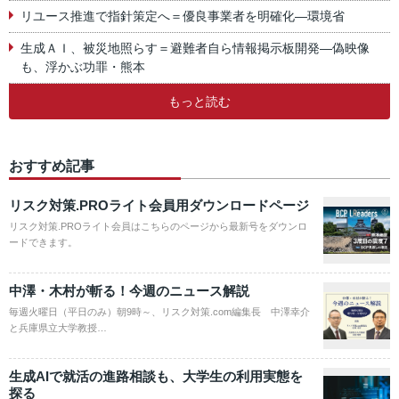
リユース推進で指針策定へ＝優良事業者を明確化―環境省
生成ＡＩ、被災地照らす＝避難者自ら情報掲示板開発―偽映像
も、浮かぶ功罪・熊本
もっと読む
おすすめ記事
リスク対策.PROライト会員用ダウンロードページ
リスク対策.PROライト会員はこちらのページから最新号をダウンロ
ードできます。
中澤・木村が斬る！今週のニュース解説
毎週火曜日（平日のみ）朝9時～、リスク対策.com編集長 中澤幸介
と兵庫県立大学教授…
生成AIで就活の進路相談も、大学生の利用実態を
探る