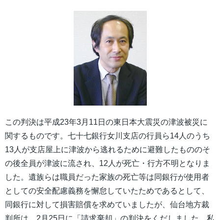
この判決は平成23年3月11日の東日本大震災の津波被災に
関するものです。七十七銀行女川支店の行員ら14人のうち
13人が支店屋上に津波から逃れるために避難したもののそ
の後全員が津波に流され、12人が死亡・行方不明となりま
した。遺族らは職員だった家族の死亡等は同銀行が使用者
としての安全配慮義務を懈怠していたためであるとして、
同銀行に対して損害賠償を求めていましたが、仙台地方裁
判所は、2月25日に「請求棄却」の判決をくだしました。私