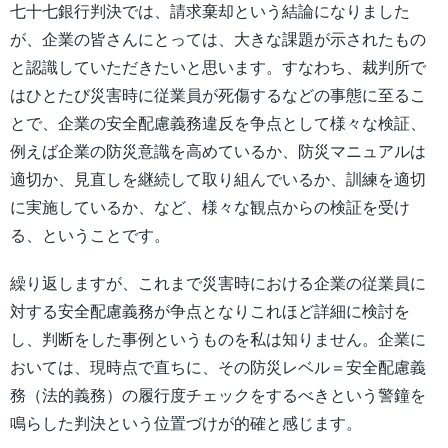
七十七銀行判決では、請求棄却という結論になりました
が、企業の皆さんにとっては、大きな課題が示されたもの
と認識していただきたいと思います。すなわち、裁判所で
はひとたび災害時に従業員が死傷するなどの事態に至るこ
とで、企業の安全配慮義務違反を争点として様々な検証、
例えば企業の防災意識を高めているか、防災マニュアルは
適切か、見直しを継続して取り組んでいるか、訓練を適切
に実施しているか、など、様々な観点からの検証を受け
る、ということです。
繰り返しますが、これまで災害時における企業の従業員に
対する安全配慮義務が争点となりこれほど詳細に検討を
し、判断をした事例というものを私は知りません。企業に
おいては、現時点で直ちに、その防災レベル＝安全配慮義
務（法的義務）の履行度チェックをするべきという警鐘を
鳴らした判決という位置づけが的確と感じます。