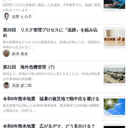
2025年ごろから本格的に普及した生成AI。大学教育でも、急速に普及
が広がっています。…
吉野 ヒロ子
第26回 リスク管理プロセスに「追跡」を組み込
め
最も効果的なビジネス上の意思決定は、迅速な行動よりも、意図的な
抑制から生まれるこ…
鈴木 英夫
第21回 海外危機管理（7）
前回まで、現地のＴ氏の対応を中心に見てきましたが、今回は本社及
び中東地域の統括機…
高原 彦二郎
令和8年熊本地震 猛暑の被災地で熱中症を避ける
最大震度7を記録した令和8年熊本地震。熊本県内では400超の避難所
が開設され、約9千人…
令和8年熊本地震 広がるデマ、どう見分ける？