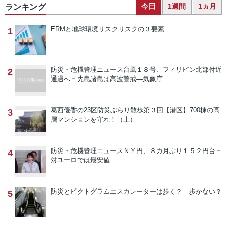
今日
1週間
1ヵ月
ランキング
ERMと地球環境リスク
リスクの３要素
1
防災・危機管理ニュース
台風１８号、フィリピン北部付近
2
通過へ＝先島諸島は高波警戒―気象庁
葛西優香の23区防災ぶらり散歩
第３回【港区】700棟の高
3
層マンションを守れ！（上）
防災・危機管理ニュース
ＮＹ円、８カ月ぶり１５２円台＝
4
対ユーロでは最安値
防災とピクトグラム
エスカレーターは歩く？ 歩かない？
5