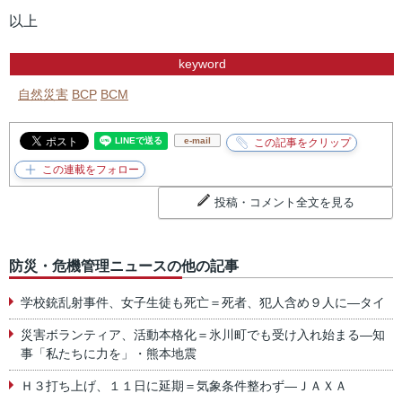
以上
keyword
自然災害
BCP
BCM
e-mail
投稿・コメント全文を見る
防災・危機管理ニュースの他の記事
学校銃乱射事件、女子生徒も死亡＝死者、犯人含め９人に―タイ
災害ボランティア、活動本格化＝氷川町でも受け入れ始まる―知
事「私たちに力を」・熊本地震
Ｈ３打ち上げ、１１日に延期＝気象条件整わず―ＪＡＸＡ