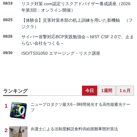
08/19
リスク対策.com認定リスクアドバイザー養成講座（2026
年第3回：オンライン開催）
08/25
【体験会】災害対策本部の机上訓練を用いた新機軸 （フ
ジクラ）
08/26
サイバー攻撃対応BCP実践勉強会～NIST CSF 2.0で、止ま
らない会社をつくる～
09/30
ISO/TS31050 エマージング・リスク講座
今日
1週間
1ヵ月
ランキング
ニュープロダクツ
最大6～8時間発光する高性能蓄光テー
1
プ
弁護士による法制度解説
食料供給困難事態対策法
2