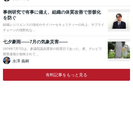
事例研究で有事に備え、組織の体質改善で形骸化
を防ぐ
組織レジリエンスの強化やサイバーセキュリティーの向上、サプライ
チェーンの強靭化な…
七夕豪雨――7月の気象災害――
1974年7月7日は、参議院議員選挙の投票日であった。夜、テレビで
開票速報が放映されて…
永澤 義嗣
有料記事をもっと見る