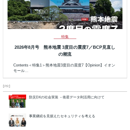
特集
2026年8月号 熊本地震 3度目の震度7／BCP見直し
の潮流
Contents＜特集1＞熊本地震3度目の震度7【Opinion】イオン
モール…
【PR】
防災DXの社会実装 －衛星データ利活用に向けて
事業継続を見据えたセキュリティを考える