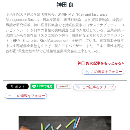
神田 良
明治学院大学経済学部名誉教授。米国RIMS（Risk and Insurance
Management Society）日本支部長。経営戦略論、人的資源管理論、経営組
織論が研究領域。特に経営戦略論では持続的競争力（サステナビリティ・コ
ンピテンシー）を日本の老舗の実態調査に基づき究明している。企業存続へ
の関心から企業存続リスクに関心を持ち、戦略的な全社的リスクマネジメン
ト（ERM: Enterprise Risk Management）を研究している。東京商工会議所
中央支部老舗企業塾を立上げ、現在アドバイザー。また、日本生産性本部と
首都圏2県生産性本部で在地超地企業研究会を主宰している。
神田 良 の記事をもっとみる >
e-mail