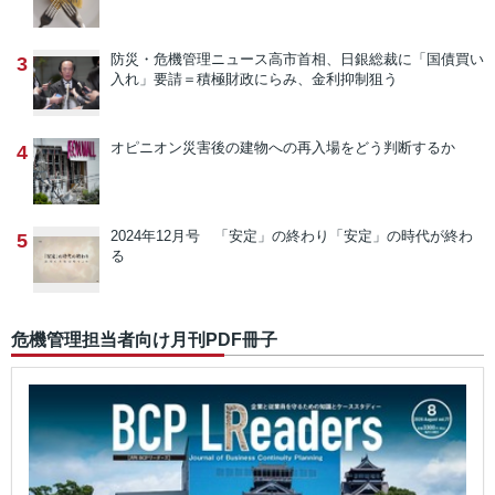
防災・危機管理ニュース
高市首相、日銀総裁に「国債買い
3
入れ」要請＝積極財政にらみ、金利抑制狙う
オピニオン
災害後の建物への再入場をどう判断するか
4
2024年12月号 「安定」の終わり
「安定」の時代が終わ
5
る
危機管理担当者向け月刊PDF冊子