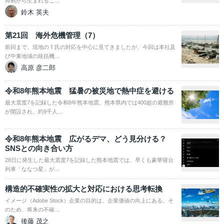
抑制から生まれるこ…
鈴木 英夫
第21回 海外危機管理（7）
前回まで、現地のＴ氏の対応を中心に見てきましたが、今回は本社及
び中東地域の統括機…
高原 彦二郎
令和8年熊本地震 猛暑の被災地で熱中症を避ける
最大震度7を記録した令和8年熊本地震。熊本県内では400超の避難所
が開設され、約9千人…
令和8年熊本地震 広がるデマ、どう見分ける？
SNSとの向き合い方
28日に発生した最大震度7を記録した熊本地震では、早くも豪華寝台
列車「ななつ星」が…
構造的不確実性の拡大と対応における思考転換
イメージ（Adobe Stock）企業の目的は、企業価値の向上にある。そ
のため、将来の不確…
後藤 茂之