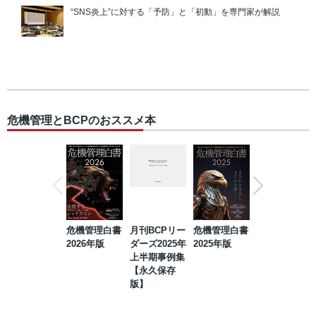
“SNS炎上”に対する「予防」と「初動」を専門家が解説
危機管理とBCPのおススメ本
危機管理白書
月刊BCPリー
危機管理白書
2023年防災・
2026年版
ダーズ2025年
2025年版
BCP・リスク
上半期事例集
マネジメント
【永久保存
事例集【永久
版】
保存版】