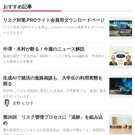
おすすめ記事
リスク対策.PROライト会員用ダウンロードページ
リスク対策.PROライト会員はこちらのページから最新号をダウンロ
ードできます。
中澤・木村が斬る！今週のニュース解説
毎週火曜日（平日のみ）朝9時～、リスク対策.com編集長 中澤幸介
と兵庫県立大学教授…
生成AIで就活の進路相談も、大学生の利用実態を
探る
2025年ごろから本格的に普及した生成AI。大学教育でも、急速に普及
が広がっています。…
吉野 ヒロ子
第26回 リスク管理プロセスに「追跡」を組み込
め
最も効果的なビジネス上の意思決定は、迅速な行動よりも、意図的な