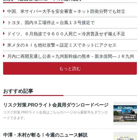
中国、米サイバー大手を安全審査＝ネット防衛分野でも対立
トヨタ、国内９工場停止＝台風１３号接近で
ドイツ、６月熱波で９６００人死亡＝冷房普及せず備え不足
米メタのＡＩも他社攻撃＝設定ミスでネットにアクセス
月内に再開見通し公表＝九州新幹線の熊本－新水俣間―ＪＲ九州
もっと読む
おすすめ記事
リスク対策.PROライト会員用ダウンロードページ
リスク対策.PROライト会員はこちらのページから最新号をダウンロ
ードできます。
中澤・木村が斬る！今週のニュース解説