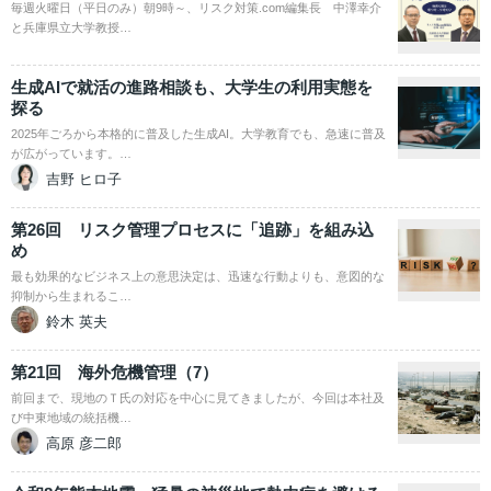
毎週火曜日（平日のみ）朝9時～、リスク対策.com編集長 中澤幸介
と兵庫県立大学教授…
生成AIで就活の進路相談も、大学生の利用実態を
探る
2025年ごろから本格的に普及した生成AI。大学教育でも、急速に普及
が広がっています。…
吉野 ヒロ子
第26回 リスク管理プロセスに「追跡」を組み込
め
最も効果的なビジネス上の意思決定は、迅速な行動よりも、意図的な
抑制から生まれるこ…
鈴木 英夫
第21回 海外危機管理（7）
前回まで、現地のＴ氏の対応を中心に見てきましたが、今回は本社及
び中東地域の統括機…
高原 彦二郎