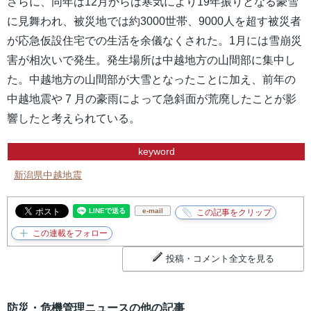
さらに、同年は12月からは寒気により19年振りとなる豪雪
に見舞われ、被災地では約3000世帯、9000人を超す被災者
が応急仮設住宅での生活を余儀なくされた。1月には雪崩災
害が相次いで発生。発生場所は中越地方の山間部に集中し
た。中越地方の山間部が大雪となったことに加え、前年の
中越地震や 7 月の豪雨によって急斜面が荒廃したことが影
響したと考えられている。
keyword
新潟県中越地震
e-mail
投稿・コメント全文を見る
防災・危機管理ニュースの他の記事