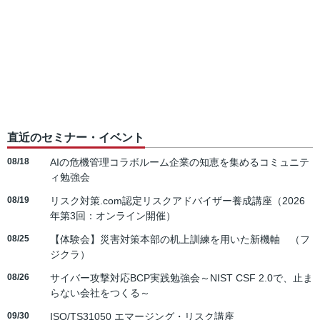
直近のセミナー・イベント
08/18
AIの危機管理コラボルーム企業の知恵を集めるコミュニテ
ィ勉強会
08/19
リスク対策.com認定リスクアドバイザー養成講座（2026
年第3回：オンライン開催）
08/25
【体験会】災害対策本部の机上訓練を用いた新機軸 （フ
ジクラ）
08/26
サイバー攻撃対応BCP実践勉強会～NIST CSF 2.0で、止ま
らない会社をつくる～
09/30
ISO/TS31050 エマージング・リスク講座