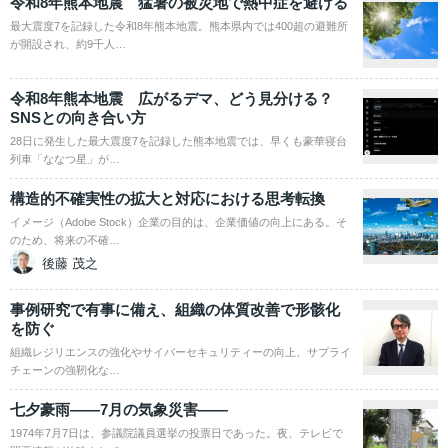
令和8年熊本地震 猛暑の被災地で熱中症を避ける
最大震度7を記録した令和8年熊本地震。熊本県内では400超の避難所
が開設され、約9千人…
令和8年熊本地震 広がるデマ、どう見分ける？
SNSとの向き合い方
28日に発生した最大震度7を記録した熊本地震では、早くも豪華寝台
列車「ななつ星」が…
構造的不確実性の拡大と対応における思考転換
イメージ（Adobe Stock）企業の目的は、企業価値の向上にある。そ
のため、将来の不確…
後藤 茂之
事例研究で有事に備え、組織の体質改善で形骸化
を防ぐ
組織レジリエンスの強化やサイバーセキュリティーの向上、サプライ
チェーンの強靭化な…
七夕豪雨――7月の気象災害――
1974年7月7日は、参議院議員選挙の投票日であった。夜、テレビで