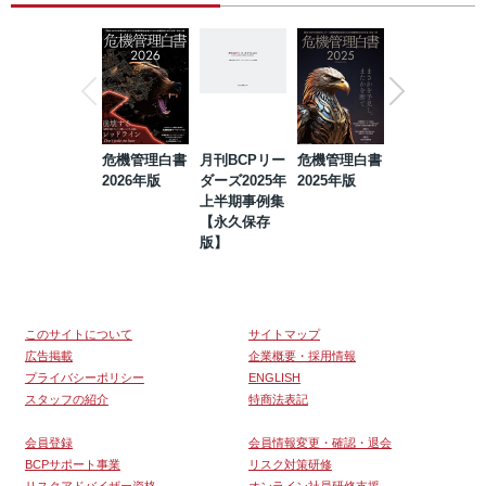
危機管理白書
月刊BCPリー
危機管理白書
2023年防災・
2026年版
ダーズ2025年
2025年版
BCP・リスク
上半期事例集
マネジメント
【永久保存
事例集【永久
版】
保存版】
このサイトについて
サイトマップ
広告掲載
企業概要・採用情報
プライバシーポリシー
ENGLISH
スタッフの紹介
特商法表記
会員登録
会員情報変更・確認・退会
BCPサポート事業
リスク対策研修
リスクアドバイザー資格
オンライン社員研修支援