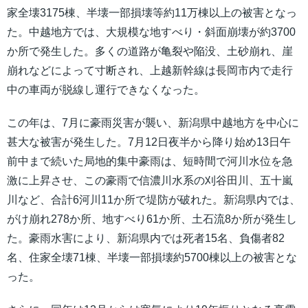
家全壊3175棟、半壊一部損壊等約11万棟以上の被害となっ
た。中越地方では、大規模な地すべり・斜面崩壊が約3700
か所で発生した。多くの道路が亀裂や陥没、土砂崩れ、崖
崩れなどによって寸断され、上越新幹線は長岡市内で走行
中の車両が脱線し運行できなくなった。
この年は、7月に豪雨災害が襲い、新潟県中越地方を中心に
甚大な被害が発生した。7月12日夜半から降り始め13日午
前中まで続いた局地的集中豪雨は、短時間で河川水位を急
激に上昇させ、この豪雨で信濃川水系の刈谷田川、五十嵐
川など、合計6河川11か所で堤防が破れた。新潟県内では、
がけ崩れ278か所、地すべり61か所、土石流8か所が発生し
た。豪雨水害により、新潟県内では死者15名、負傷者82
名、住家全壊71棟、半壊一部損壊約5700棟以上の被害とな
った。