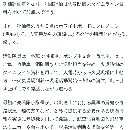
訓練評価者となり、訓練評価は火災防御のタイムライン資
料を用いて加点式で行う。
また、評価者のうち３名はホワイトボードにクロノロジー
(時系列)で、入電時からの無線による発話の時間と内容を記
録する。
活動隊員は、各班で指揮車、ポンプ車２台、救急車、はし
ご車、救助車、消防団などに活動担当を決め、火災防御の
タイムライン資料を用いて、入電時から〜火災現場に出動
途上〜火災現場到着〜現場活動開始〜各隊の消防活動〜引
き上げまでを発話しながら進める。
最初に先着隊小隊長が、出動途上における黒煙の覚知や道
路状況、煙の方向など、各隊に提供する必要がある現場情
報を実際に無線機を用いて発話し、航空写真地図と消防車
のミニカー６台を用いて、現場活動判断＆指揮要領等、人