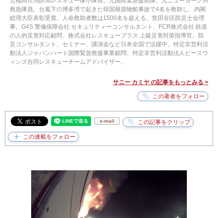
元福岡市消防局レスキュー隊小隊長。元国際緊急援助隊。元ニューヨーク州
救急隊員。台風下の博多湾で起きた韓国籍貨物船事故で4名を救助し、内閣
総理大臣表彰受賞。人命救助者数は1500名を超える。世田谷区防災士会理
事。G4S 警備保障会社 セキュリティーコンサルタント、FCR株式会社 鉄道
の人的災害対応顧問、株式会社レスキュープラス 上級災害対策指導官。防
災コンサルタント、セミナー、講演会など日本全国で活躍中。特定非営利活
動法人ジャパンハート国際緊急救援事業顧問、特定非営利活動法人ピースウ
ィンズ合同レスキューチームアドバイザー。
サニー カミヤ の記事をもっとみる >
e-mail