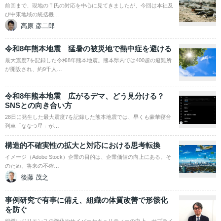
前回まで、現地のＴ氏の対応を中心に見てきましたが、今回は本社及
び中東地域の統括機…
高原 彦二郎
令和8年熊本地震 猛暑の被災地で熱中症を避ける
最大震度7を記録した令和8年熊本地震。熊本県内では400超の避難所
が開設され、約9千人…
令和8年熊本地震 広がるデマ、どう見分ける？
SNSとの向き合い方
28日に発生した最大震度7を記録した熊本地震では、早くも豪華寝台
列車「ななつ星」が…
構造的不確実性の拡大と対応における思考転換
イメージ（Adobe Stock）企業の目的は、企業価値の向上にある。そ
のため、将来の不確…
後藤 茂之
事例研究で有事に備え、組織の体質改善で形骸化
を防ぐ