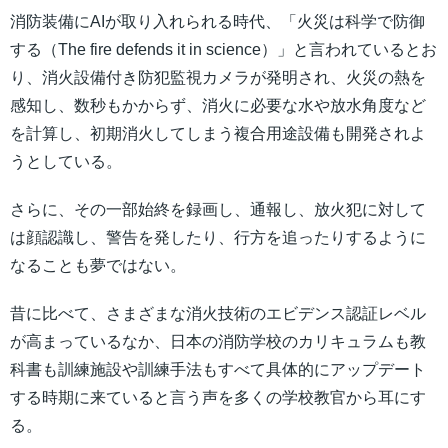
消防装備にAIが取り入れられる時代、「火災は科学で防御
する（The fire defends it in science）」と言われているとお
り、消火設備付き防犯監視カメラが発明され、火災の熱を
感知し、数秒もかからず、消火に必要な水や放水角度など
を計算し、初期消火してしまう複合用途設備も開発されよ
うとしている。
さらに、その一部始終を録画し、通報し、放火犯に対して
は顔認識し、警告を発したり、行方を追ったりするように
なることも夢ではない。
昔に比べて、さまざまな消火技術のエビデンス認証レベル
が高まっているなか、日本の消防学校のカリキュラムも教
科書も訓練施設や訓練手法もすべて具体的にアップデート
する時期に来ていると言う声を多くの学校教官から耳にす
る。