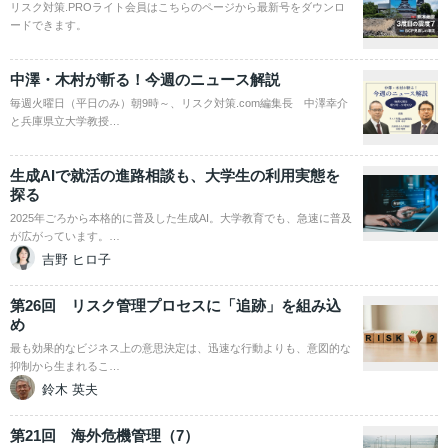
リスク対策.PROライト会員はこちらのページから最新号をダウンロ
ードできます。
中澤・木村が斬る！今週のニュース解説
毎週火曜日（平日のみ）朝9時～、リスク対策.com編集長 中澤幸介
と兵庫県立大学教授…
生成AIで就活の進路相談も、大学生の利用実態を
探る
2025年ごろから本格的に普及した生成AI。大学教育でも、急速に普及
が広がっています。…
吉野 ヒロ子
第26回 リスク管理プロセスに「追跡」を組み込
め
最も効果的なビジネス上の意思決定は、迅速な行動よりも、意図的な
抑制から生まれるこ…
鈴木 英夫
第21回 海外危機管理（7）