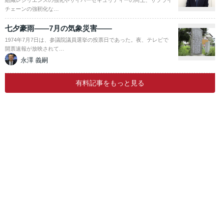
組織レジリエンスの強化やサイバーセキュリティーの向上、サプライ
チェーンの強靭化な…
七夕豪雨――7月の気象災害――
1974年7月7日は、参議院議員選挙の投票日であった。夜、テレビで
開票速報が放映されて…
永澤 義嗣
有料記事をもっと見る