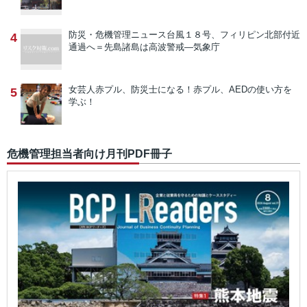
防災・危機管理ニュース
台風１８号、フィリピン北部付近
4
通過へ＝先島諸島は高波警戒―気象庁
女芸人赤プル、防災士になる！
赤プル、AEDの使い方を
5
学ぶ！
危機管理担当者向け月刊PDF冊子