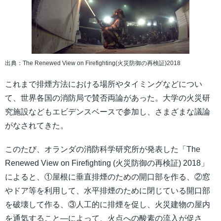
出典：The Renewed View on Firefighting(火災防御の再検証)2018
これまで排煙方法における場所やタイミングなどについ
て、世界各国の消防局で賛否両論があった。大学の火災研
究施設などもエビデンスベースで参加し、さまざまな議論
がなされてきた。
このたび、オランダの消防科学研究所が発表した「The
Renewed View on Firefighting (火災防御の再検証) 2018」
によると、①屋根に垂直排煙のための開口部を作る、②窓
やドア等を利用して、水平排煙のために閉じている開口部
を破壊して作る、③人工的に排煙を促し、火災建物の屋内
を通気すること―によって、火点への酸素の流入が促さ