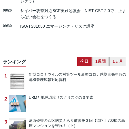
ジクラ）
08/26
サイバー攻撃対応BCP実践勉強会～NIST CSF 2.0で、止ま
らない会社をつくる～
09/30
ISO/TS31050 エマージング・リスク講座
今日
1週間
1ヵ月
ランキング
新型コロナウイルス対策ツール
新型コロナ感染者発生時の
1
危機管理広報対応資料
ERMと地球環境リスク
リスクの３要素
2
葛西優香の23区防災ぶらり散歩
第３回【港区】700棟の高
3
層マンションを守れ！（上）