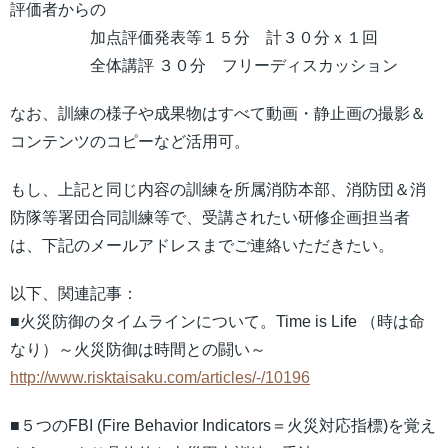
評価者からの
加点評価発表等１５分 計３０分ｘ１回
全体講評 ３０分 フリーディスカッション
なお、訓練の様子や成果物はすべて動画・静止画の撮影＆
コンテンツのコピーなど活用可。
もし、上記と同じ内容の訓練を所属消防本部、消防団＆消
防隊等署団合同訓練等で、受講されたい研修企画担当者
は、下記のメールアドレスまでご連絡いただきたい。
以下、関連記事：
■火災防御のタイムラインについて。Time is Life （時は命
なり）～火災防御は時間との闘い～
http://www.risktaisaku.com/articles/-/10196
■５つのFBI (Fire Behavior Indicators＝火災対応指標)を覚え