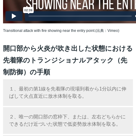
Transitional attack with fire showing near the entry point.(出典：Vimeo)
開口部から火炎が吹き出した状態における
先着隊のトランジショナルアタック（先
制防御）の手順
１、最初の第1線を先着隊の現場到着から1分以内に伸
ばして火点直近に放水体制を取る。
２、唯一の開口部の窓枠下、または、左右どちらかに
できるだけ近づいた状態で低姿勢放水体制を取る。