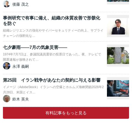
後藤 茂之
事例研究で有事に備え、組織の体質改善で形骸化
を防ぐ
組織レジリエンスの強化やサイバーセキュリティーの向上、サプライ
チェーンの強靭化な…
七夕豪雨――7月の気象災害――
1974年7月7日は、参議院議員選挙の投票日であった。夜、テレビで
開票速報が放映されて…
永澤 義嗣
第25回 イラン戦争があなたの契約に与える影響
イメージ（AdobeStock）イランへの空爆とホルムズ海峡閉鎖2026年2
月28日、米国とイス…
鈴木 英夫
有料記事をもっと見る