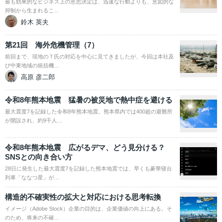
最も効果的なビジネス上の意思決定は、迅速な行動よりも、意図的な
抑制から生まれるこ…
鈴木 英夫
第21回 海外危機管理（7）
前回まで、現地のＴ氏の対応を中心に見てきましたが、今回は本社及
び中東地域の統括機…
高原 彦二郎
令和8年熊本地震 猛暑の被災地で熱中症を避ける
最大震度7を記録した令和8年熊本地震。熊本県内では400超の避難所
が開設され、約9千人…
令和8年熊本地震 広がるデマ、どう見分ける？
SNSとの向き合い方
28日に発生した最大震度7を記録した熊本地震では、早くも豪華寝台
列車「ななつ星」が…
構造的不確実性の拡大と対応における思考転換
イメージ（Adobe Stock）企業の目的は、企業価値の向上にある。そ
のため、将来の不確…