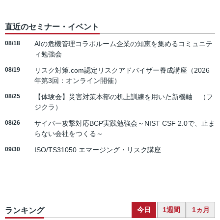
直近のセミナー・イベント
08/18
AIの危機管理コラボルーム企業の知恵を集めるコミュニテ
ィ勉強会
08/19
リスク対策.com認定リスクアドバイザー養成講座（2026
年第3回：オンライン開催）
08/25
【体験会】災害対策本部の机上訓練を用いた新機軸 （フ
ジクラ）
08/26
サイバー攻撃対応BCP実践勉強会～NIST CSF 2.0で、止ま
らない会社をつくる～
09/30
ISO/TS31050 エマージング・リスク講座
今日
1週間
1ヵ月
ランキング