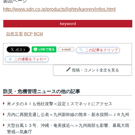
製品ページ
http://www.sdn.co.jp/products/lightn/kanren/infos.html
keyword
自然災害
BCP
BCM
e-mail
投稿・コメント全文を見る
防災・危機管理ニュースの他の記事
米メタのＡＩも他社攻撃＝設定ミスでネットにアクセス
月内に再開見通し公表＝九州新幹線の熊本－新水俣間―ＪＲ九州
大型台風１３号、沖縄・奄美接近へ＝九州南部も影響、暴風大雨
警戒―気象庁