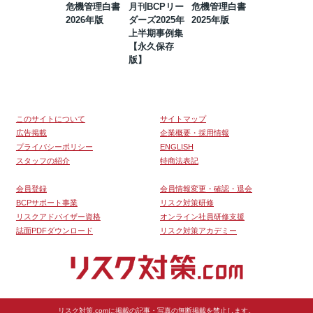
危機管理白書
月刊BCPリー
危機管理白書
2023年防災・
2026年版
ダーズ2025年
2025年版
BCP・リスク
上半期事例集
マネジメント
【永久保存
事例集【永久
版】
保存版】
このサイトについて
サイトマップ
広告掲載
企業概要・採用情報
プライバシーポリシー
ENGLISH
スタッフの紹介
特商法表記
会員登録
会員情報変更・確認・退会
BCPサポート事業
リスク対策研修
リスクアドバイザー資格
オンライン社員研修支援
誌面PDFダウンロード
リスク対策アカデミー
リスク対策.comに掲載の記事・写真の無断掲載を禁止します。