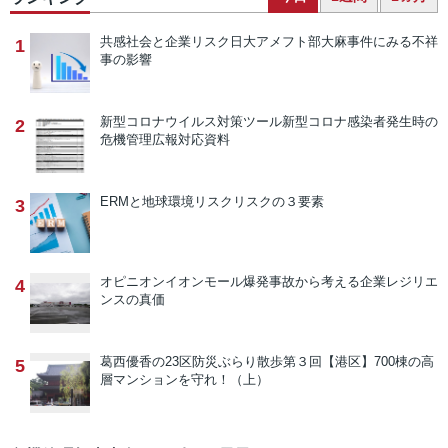
共感社会と企業リスク
日大アメフト部大麻事件にみる不祥
1
事の影響
新型コロナウイルス対策ツール
新型コロナ感染者発生時の
2
危機管理広報対応資料
ERMと地球環境リスク
リスクの３要素
3
オピニオン
イオンモール爆発事故から考える企業レジリエ
4
ンスの真価
葛西優香の23区防災ぶらり散歩
第３回【港区】700棟の高
5
層マンションを守れ！（上）