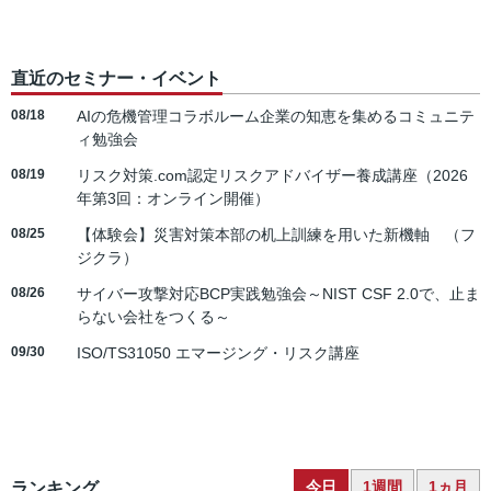
直近のセミナー・イベント
08/18
AIの危機管理コラボルーム企業の知恵を集めるコミュニテ
ィ勉強会
08/19
リスク対策.com認定リスクアドバイザー養成講座（2026
年第3回：オンライン開催）
08/25
【体験会】災害対策本部の机上訓練を用いた新機軸 （フ
ジクラ）
08/26
サイバー攻撃対応BCP実践勉強会～NIST CSF 2.0で、止ま
らない会社をつくる～
09/30
ISO/TS31050 エマージング・リスク講座
今日
1週間
1ヵ月
ランキング