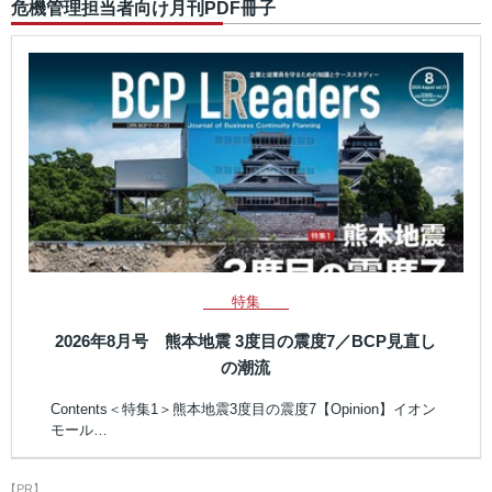
危機管理担当者向け月刊PDF冊子
特集
2026年8月号 熊本地震 3度目の震度7／BCP見直し
の潮流
Contents＜特集1＞熊本地震3度目の震度7【Opinion】イオン
モール…
【PR】