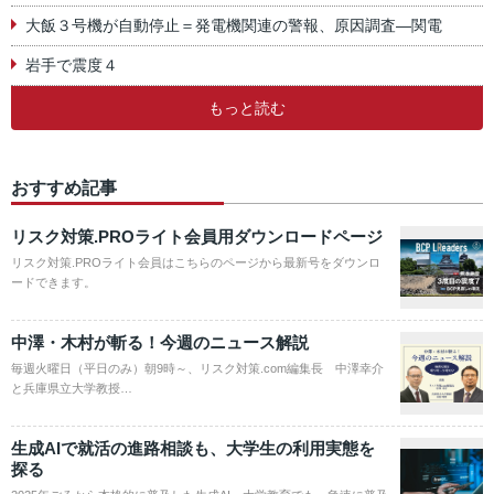
大飯３号機が自動停止＝発電機関連の警報、原因調査―関電
岩手で震度４
もっと読む
おすすめ記事
リスク対策.PROライト会員用ダウンロードページ
リスク対策.PROライト会員はこちらのページから最新号をダウンロ
ードできます。
中澤・木村が斬る！今週のニュース解説
毎週火曜日（平日のみ）朝9時～、リスク対策.com編集長 中澤幸介
と兵庫県立大学教授…
生成AIで就活の進路相談も、大学生の利用実態を
探る