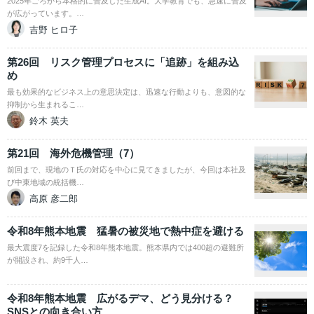
2025年ごろから本格的に普及した生成AI。大学教育でも、急速に普及
が広がっています。…
吉野 ヒロ子
第26回 リスク管理プロセスに「追跡」を組み込
め
最も効果的なビジネス上の意思決定は、迅速な行動よりも、意図的な
抑制から生まれるこ…
鈴木 英夫
第21回 海外危機管理（7）
前回まで、現地のＴ氏の対応を中心に見てきましたが、今回は本社及
び中東地域の統括機…
高原 彦二郎
令和8年熊本地震 猛暑の被災地で熱中症を避ける
最大震度7を記録した令和8年熊本地震。熊本県内では400超の避難所
が開設され、約9千人…
令和8年熊本地震 広がるデマ、どう見分ける？
SNSとの向き合い方