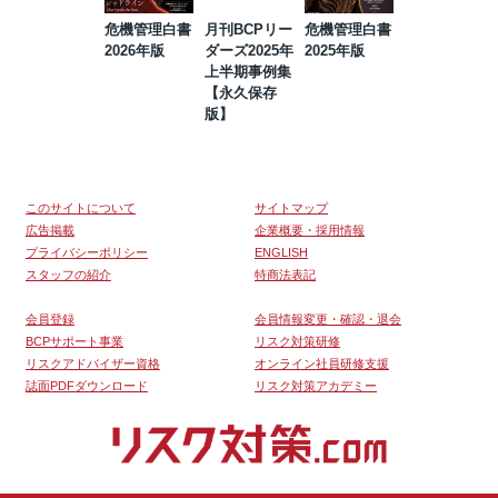
危機管理白書
月刊BCPリー
危機管理白書
2023年防災・
2026年版
ダーズ2025年
2025年版
BCP・リスク
上半期事例集
マネジメント
【永久保存
事例集【永久
版】
保存版】
このサイトについて
サイトマップ
広告掲載
企業概要・採用情報
プライバシーポリシー
ENGLISH
スタッフの紹介
特商法表記
会員登録
会員情報変更・確認・退会
BCPサポート事業
リスク対策研修
リスクアドバイザー資格
オンライン社員研修支援
誌面PDFダウンロード
リスク対策アカデミー