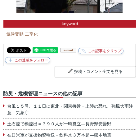
keyword
気候変動
二季化
e-mail
投稿・コメント全文を見る
防災・危機管理ニュースの他の記事
台風１５号、１１日に東北・関東接近＝上陸の恐れ、強風大雨注
意―気象庁
土石流で橋流出＝３９０人が一時孤立―長野県安曇野
在日米軍が支援物資輸送＝飲料水３万本超―熊本地震