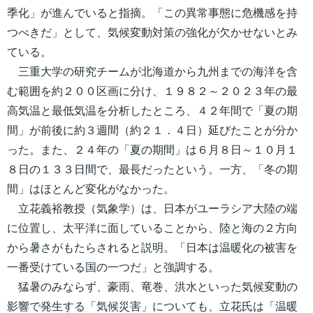
季化」が進んでいると指摘。「この異常事態に危機感を持
つべきだ」として、気候変動対策の強化が欠かせないとみ
ている。
三重大学の研究チームが北海道から九州までの海洋を含
む範囲を約２００区画に分け、１９８２～２０２３年の最
高気温と最低気温を分析したところ、４２年間で「夏の期
間」が前後に約３週間（約２１．４日）延びたことが分か
った。また、２４年の「夏の期間」は６月８日～１０月１
８日の１３３日間で、最長だったという。一方、「冬の期
間」はほとんど変化がなかった。
立花義裕教授（気象学）は、日本がユーラシア大陸の端
に位置し、太平洋に面していることから、陸と海の２方向
から暑さがもたらされると説明。「日本は温暖化の被害を
一番受けている国の一つだ」と強調する。
猛暑のみならず、豪雨、竜巻、洪水といった気候変動の
影響で発生する「気候災害」についても、立花氏は「温暖