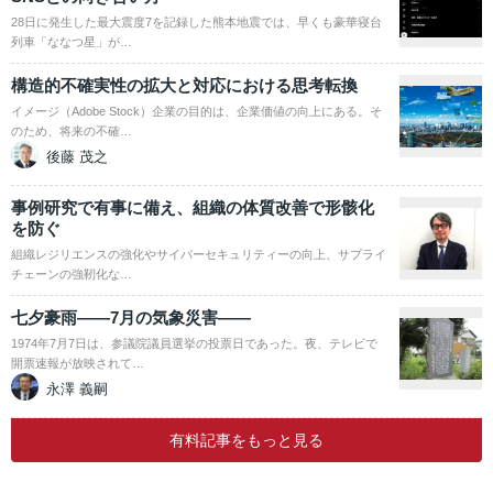
28日に発生した最大震度7を記録した熊本地震では、早くも豪華寝台
列車「ななつ星」が…
構造的不確実性の拡大と対応における思考転換
イメージ（Adobe Stock）企業の目的は、企業価値の向上にある。そ
のため、将来の不確…
後藤 茂之
事例研究で有事に備え、組織の体質改善で形骸化
を防ぐ
組織レジリエンスの強化やサイバーセキュリティーの向上、サプライ
チェーンの強靭化な…
七夕豪雨――7月の気象災害――
1974年7月7日は、参議院議員選挙の投票日であった。夜、テレビで
開票速報が放映されて…
永澤 義嗣
有料記事をもっと見る