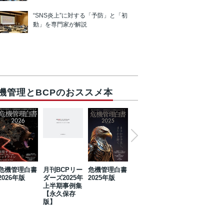
“SNS炎上”に対する「予防」と「初
動」を専門家が解説
機管理とBCPのおススメ本
危機管理白書
月刊BCPリー
危機管理白書
2023年防災・
危機管理白書
2026年版
ダーズ2025年
2025年版
BCP・リスク
2024年版
上半期事例集
マネジメント
【永久保存
事例集【永久
版】
保存版】