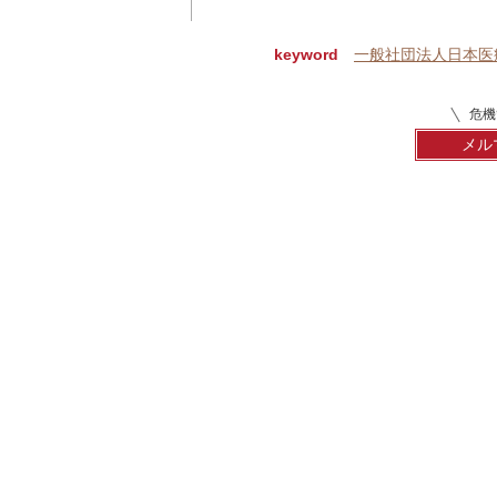
keyword
一般社団法人日本医
危機
メル