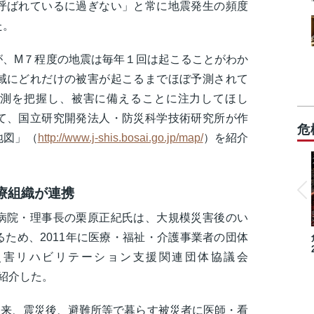
呼ばれているに過ぎない」と常に地震発生の頻度
た。
が、M７程度の地震は毎年１回は起こることがわか
域にどれだけの被害が起こるまでほぼ予測されて
測を把握し、被害に備えることに注力してほし
て、国立研究開発法人・防災科学技術研究所が作
危
地図
」（
http://www.j-shis.bosai.go.jp/map/
）を紹介
療組織が連携
病院・理事長の栗原正紀氏は、大規模災害後のい
ため、2011年に医療・福祉・介護事業者の団体
災害リハビリテーション支援関連団体協議会
て紹介した。
災以来、震災後、避難所等で暮らす被災者に医師・看