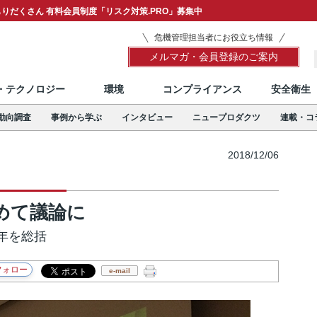
りだくさん 有料会員制度「リスク対策.PRO」募集中
危機管理担当者にお役立ち情報
メルマガ・会員登録のご案内
T・テクノロジー
環境
コンプライアンス
安全衛生
動向調査
事例から学ぶ
インタビュー
ニュープロダクツ
連載・コ
2018/12/06
めて議論に
年を総括
e-mail