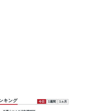
ンキング
今日
1週間
1ヵ月