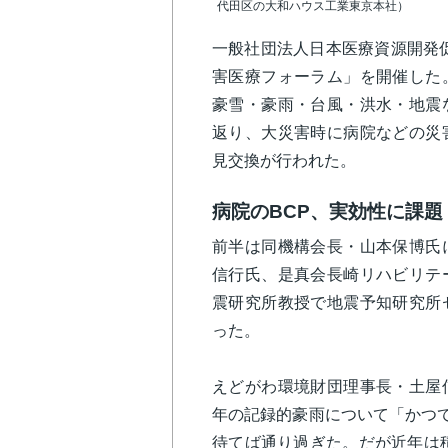
代田区の大和ハウス工業東京本社）
一般社団法人日本医療資源開発促
害医療フォーラム」を開催した
豪雪・豪雨・台風・洪水・地震
返り、大災害時に病院などの災
見交換が行われた。
病院のBCP、実効性に課題
前半は同機構会長・山本保博氏
信行氏、是真会長崎リハビリテ
震研究所教授で地震予知研究所
った。
えどがわ環境財団理事長・土屋
年の記録的豪雨について「かつて積
待てば通り過ぎた。だが近年は積