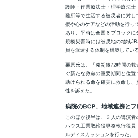
護師・作業療法士・理学療法士
難所等で生活する被災者に対し
援や心のケアなどの活動を行って
あり、平時は全国６ブロックに
規模災害時には被災地の地域JR
員を派遣する体制を構築してい
栗原氏は、「発災後72時間の
ぐ新たな救命の重要期間と位置
助けられる命を確実に救命し、
性を訴えた。
病院のBCP、地域連携と
このほか後半は、３人の講演者
ハウス工業取締役専務執行役員
ルディスカッションを行った。