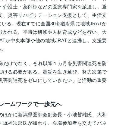
・介護士・薬剤師などの医療専門家を派遣し、避
て、災害リハビリテーション支援として、生活支
いる。現在すでに全国30都道府県に地域JRATが
分かれる。平時は研修や人材育成などを行い、大
ATが中央本部や他の地域JRATと連携し、支援要
る。
救命だけでなく、それ以降１カ月を災害関連死を防
づける必要がある。震災を生き延び、努力次第で
災害関連死をゼロにしていきたい」と活動の重要
フレームワークで一歩先へ
のほかに新潟県医師会副会長・小池哲雄氏、大和
・堀福次郎氏が加わり、会場参加者を交えてパネ