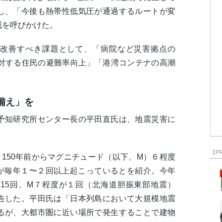
し、「今後も熱帯性低気圧が通過するルートが変
戒を呼びかけた。
改善すべき課題として、「病院など災害拠点の
に対する住民の避難率向上」「港湾コンテナの高潮
備え」を
予知研究所センター長の平田直氏は、地震災害に
【P
～150年前からマグニチュード（以下、M）６程度
度が毎年１〜２回以上起こっているとを紹介。今年
が15回、M７程度が１回（北海道胆振東部地震）
告した。平田氏は「日本列島において大規模地震
るが、大都市圏に近い場所で発生することで建物