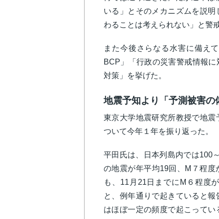
いる」とそのメカニズムを説明
わることは考えられない」と警
また今後さらなる水害に備えて
BCP」「行政の災害警戒情報
対策」を挙げた。
地震予知より「予測被害の
東京大学地震研究所教授で地震
ついて今年１年を振り返った。
平田氏は、日本列島内では100
の地震が年平均19回、M７程
も、11月21日までにM６程度
と、例年通りで起きていると報
はほぼ一定の頻度で起こってい