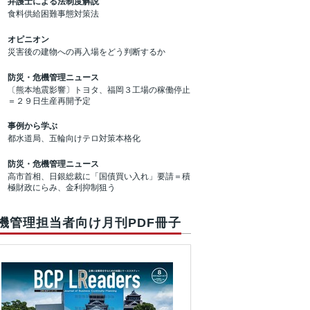
弁護士による法制度解説
食料供給困難事態対策法
オピニオン
災害後の建物への再入場をどう判断するか
防災・危機管理ニュース
〔熊本地震影響〕トヨタ、福岡３工場の稼働停止
＝２９日生産再開予定
事例から学ぶ
都水道局、五輪向けテロ対策本格化
防災・危機管理ニュース
高市首相、日銀総裁に「国債買い入れ」要請＝積
極財政にらみ、金利抑制狙う
機管理担当者向け月刊PDF冊子