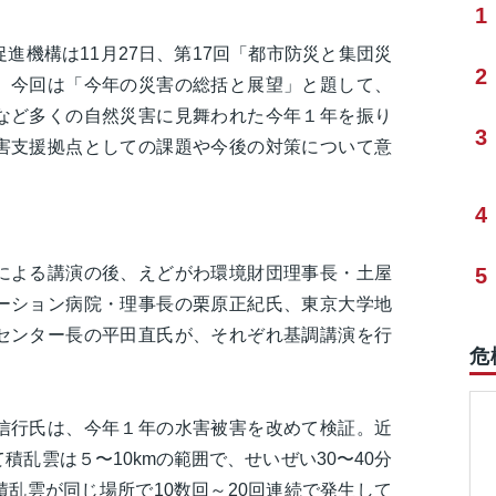
1
進機構は11月27日、第17回「都市防災と集団災
2
。今回は「今年の災害の総括と展望」と題して、
など多くの自然災害に見舞われた今年１年を振り
3
害支援拠点としての課題や今後の対策について意
4
による講演の後、えどがわ環境財団理事長・土屋
5
ーション病院・理事長の栗原正紀氏、東京大学地
センター長の平田直氏が、それぞれ基調講演を行
危
信行氏は、今年１年の水害被害を改めて検証。近
乱雲は５〜10kmの範囲で、せいぜい30〜40分
乱雲が同じ場所で10数回～20回連続で発生して