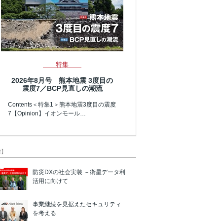
特集
2026年8月号 熊本地震 3度目の
震度7／BCP見直しの潮流
Contents＜特集1＞熊本地震3度目の震度
7【Opinion】イオンモール…
R】
防災DXの社会実装 －衛星データ利
活用に向けて
事業継続を見据えたセキュリティ
を考える