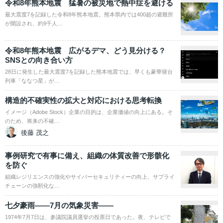
令和8年熊本地震 猛暑の被災地で熱中症を避ける
最大震度7を記録した令和8年熊本地震。熊本県内では400超の避難所
が開設され、約9千人…
令和8年熊本地震 広がるデマ、どう見分ける？
SNSとの向き合い方
28日に発生した最大震度7を記録した熊本地震では、早くも豪華寝台
列車「ななつ星」が…
構造的不確実性の拡大と対応における思考転換
イメージ（Adobe Stock）企業の目的は、企業価値の向上にある。そ
のため、将来の不確…
後藤 茂之
事例研究で有事に備え、組織の体質改善で形骸化
を防ぐ
組織レジリエンスの強化やサイバーセキュリティーの向上、サプライ
チェーンの強靭化な…
七夕豪雨――7月の気象災害――
1974年7月7日は、参議院議員選挙の投票日であった。夜、テレビで