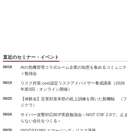
直近のセミナー・イベント
08/18
AIの危機管理コラボルーム企業の知恵を集めるコミュニテ
ィ勉強会
08/19
リスク対策.com認定リスクアドバイザー養成講座（2026
年第3回：オンライン開催）
08/25
【体験会】災害対策本部の机上訓練を用いた新機軸 （フ
ジクラ）
08/26
サイバー攻撃対応BCP実践勉強会～NIST CSF 2.0で、止ま
らない会社をつくる～
09/30
ISO/TS31050 エマージング・リスク講座