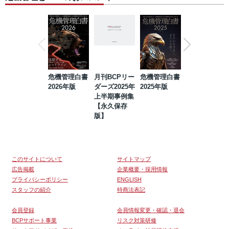
危機管理白書
月刊BCPリー
危機管理白書
2023年防災・
2026年版
ダーズ2025年
2025年版
BCP・リスク
上半期事例集
マネジメント
【永久保存
事例集【永久
版】
保存版】
このサイトについて
サイトマップ
広告掲載
企業概要・採用情報
プライバシーポリシー
ENGLISH
スタッフの紹介
特商法表記
会員登録
会員情報変更・確認・退会
BCPサポート事業
リスク対策研修