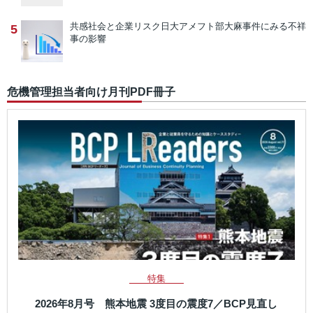
共感社会と企業リスク
日大アメフト部大麻事件にみる不祥
5
事の影響
危機管理担当者向け月刊PDF冊子
特集
2026年8月号 熊本地震 3度目の震度7／BCP見直し