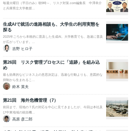
毎週火曜日（平日のみ）朝9時～、リスク対策.com編集長 中澤幸介
と兵庫県立大学教授…
生成AIで就活の進路相談も、大学生の利用実態を
探る
2025年ごろから本格的に普及した生成AI。大学教育でも、急速に普及
が広がっています。…
吉野 ヒロ子
第26回 リスク管理プロセスに「追跡」を組み込
め
最も効果的なビジネス上の意思決定は、迅速な行動よりも、意図的な
抑制から生まれるこ…
鈴木 英夫
第21回 海外危機管理（7）
前回まで、現地のＴ氏の対応を中心に見てきましたが、今回は本社及
び中東地域の統括機…
高原 彦二郎