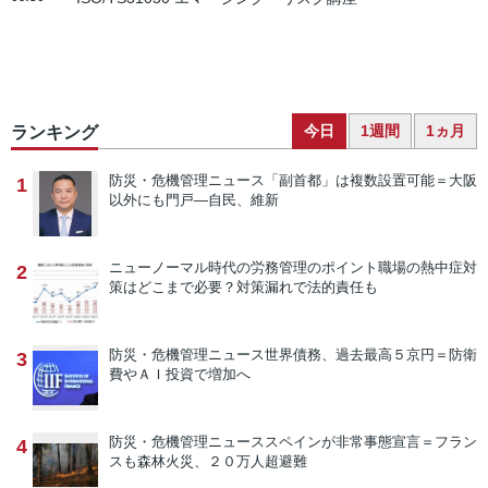
今日
1週間
1ヵ月
ランキング
防災・危機管理ニュース
「副首都」は複数設置可能＝大阪
1
以外にも門戸―自民、維新
ニューノーマル時代の労務管理のポイント
職場の熱中症対
2
策はどこまで必要？対策漏れで法的責任も
防災・危機管理ニュース
世界債務、過去最高５京円＝防衛
3
費やＡＩ投資で増加へ
防災・危機管理ニュース
スペインが非常事態宣言＝フラン
4
スも森林火災、２０万人超避難