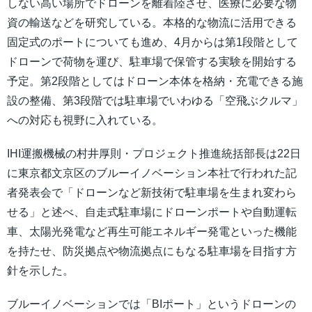
しない高い場所でドローンを離着陸させ、医療に必要な物
資の輸送などを研究している。本格的な物流に活用できる
固定式のポートについても進め、4月からは第1段階として
ドローンで荷物を運び、駐車場で保管する実験を開始する
予定。第2段階としてはドローン本体を格納・充電できる施
設の整備、第3段階では駐車場でいわゆる「空飛ぶクルマ」
への対応も視野に入れている。
IHI運搬機械の村井厚則・プロジェクト推進統括部長は22日
に東京都文京区のブルーイノベーション本社で行われた記
者発表会で「ドローンなど新技術で駐車場を生まれ変わら
せる」と述べ、自走式駐車場にドローンポートや自動運転
車、太陽光発電など再生可能エネルギー発電といった機能
を持たせ、防災拠点や物流拠点にもなる駐車場を目指す方
針を示した。
ブルーイノベーションでは「BIポート」というドローンの