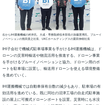
右からIHI運搬機械の村井氏、大成・専務取締役本部長の加藤憲博氏、ブルーイ
ノベーションの熊田貴之社長、UKCホールディングスの栗田伸樹社長
IHI子会社で機械式駐車場事業を手がけるIHI運搬機械は、ド
ローンの災害時輸送や物流活用を推進する。ドローン事業
を手がけるブルーイノベーションと協力。ドローン用のポ
ートを駐車場に設置し、輸送用ドローンを使える環境整備
を進めていく。
IHI運搬機械では自動車保有台数の減少もあり、駐車場の有
効活用を進めている。既に同社の沼津工場の自走式駐車施
設の屋上に可搬式ドローンポートを設置。災害時にも水没