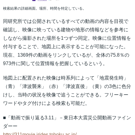
検索結果の詳細画面。場所、時間を特定している。
同研究所では公開されているすべての動画の内容を目視で
確認し、映像に映っている建物や地形の情報などを参考に
しながら撮影された場所を1つずつ同定。映像に位置情報を
付与することで、地図上に表示することが可能になった。
現在、1369件の動画をリンクしているが、全体の75.8％の
973件に関して位置情報を把握しているという。
地図上に配置された映像は時系列によって「地震発生時」
（青）「津波襲来」（赤）「津波直後」（黄）の3色に色分
けし、当時の状況を映像で追うことができる。フリーキー
ワードやタグ付けによる検索も可能だ。
■「動画で振り返る3.11」－東日本大震災公開動画ファイン
ダーー
http://311movie.irides.tohoku.ac.jp/