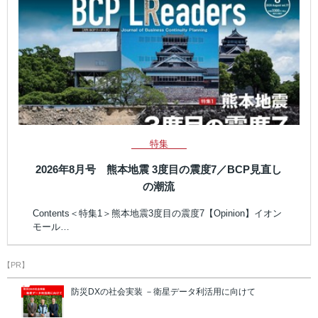
特集
2026年8月号 熊本地震 3度目の震度7／BCP見直し
の潮流
Contents＜特集1＞熊本地震3度目の震度7【Opinion】イオン
モール…
【PR】
防災DXの社会実装 －衛星データ利活用に向けて