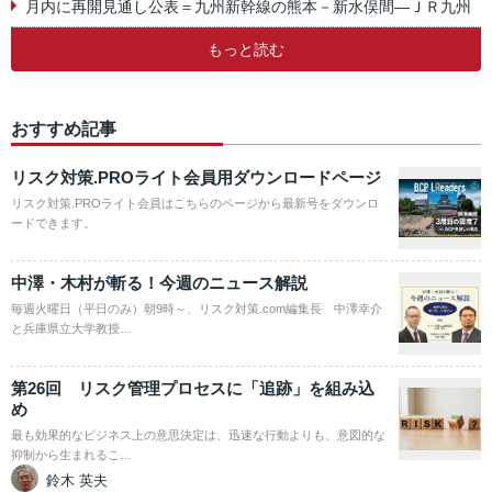
月内に再開見通し公表＝九州新幹線の熊本－新水俣間―ＪＲ九州
もっと読む
おすすめ記事
リスク対策.PROライト会員用ダウンロードページ
リスク対策.PROライト会員はこちらのページから最新号をダウンロ
ードできます。
中澤・木村が斬る！今週のニュース解説
毎週火曜日（平日のみ）朝9時～、リスク対策.com編集長 中澤幸介
と兵庫県立大学教授…
第26回 リスク管理プロセスに「追跡」を組み込
め
最も効果的なビジネス上の意思決定は、迅速な行動よりも、意図的な
抑制から生まれるこ…
鈴木 英夫