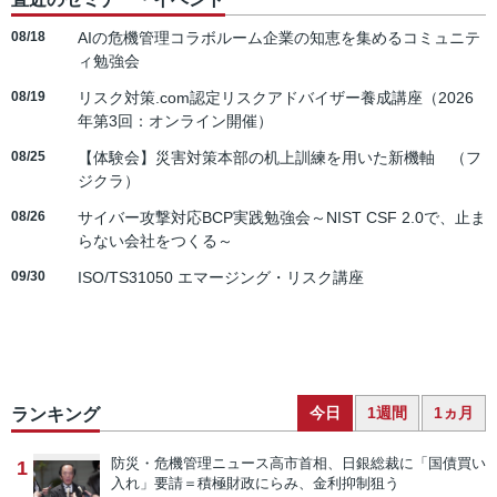
08/18
AIの危機管理コラボルーム企業の知恵を集めるコミュニテ
ィ勉強会
08/19
リスク対策.com認定リスクアドバイザー養成講座（2026
年第3回：オンライン開催）
08/25
【体験会】災害対策本部の机上訓練を用いた新機軸 （フ
ジクラ）
08/26
サイバー攻撃対応BCP実践勉強会～NIST CSF 2.0で、止ま
らない会社をつくる～
09/30
ISO/TS31050 エマージング・リスク講座
今日
1週間
1ヵ月
ランキング
防災・危機管理ニュース
高市首相、日銀総裁に「国債買い
1
入れ」要請＝積極財政にらみ、金利抑制狙う