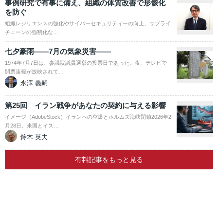
事例研究で有事に備え、組織の体質改善で形骸化
を防ぐ
組織レジリエンスの強化やサイバーセキュリティーの向上、サプライ
チェーンの強靭化な…
七夕豪雨――7月の気象災害――
1974年7月7日は、参議院議員選挙の投票日であった。夜、テレビで
開票速報が放映されて…
永澤 義嗣
第25回 イラン戦争があなたの契約に与える影響
イメージ（AdobeStock）イランへの空爆とホルムズ海峡閉鎖2026年2
月28日、米国とイス…
鈴木 英夫
有料記事をもっと見る