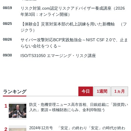
08/19
リスク対策.com認定リスクアドバイザー養成講座（2026
年第3回：オンライン開催）
08/25
【体験会】災害対策本部の机上訓練を用いた新機軸 （フ
ジクラ）
08/26
サイバー攻撃対応BCP実践勉強会～NIST CSF 2.0で、止ま
らない会社をつくる～
09/30
ISO/TS31050 エマージング・リスク講座
今日
1週間
1ヵ月
ランキング
防災・危機管理ニュース
高市首相、日銀総裁に「国債買い
1
入れ」要請＝積極財政にらみ、金利抑制狙う
2024年12月号 「安定」の終わり
「安定」の時代が終わ
2