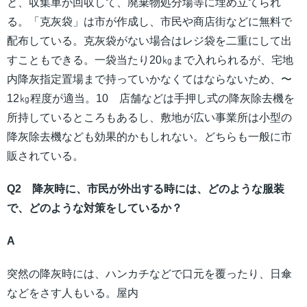
と、収集車が回収して、廃棄物処分場等に埋め立てられ
る。「克灰袋」は市が作成し、市民や商店街などに無料で
配布している。克灰袋がない場合はレジ袋を二重にして出
すこともできる。一袋当たり20㎏まで入れられるが、宅地
内降灰指定置場まで持っていかなくてはならないため、〜
12㎏程度が適当。10 店舗などは手押し式の降灰除去機を
所持しているところもあるし、敷地が広い事業所は小型の
降灰除去機なども効果的かもしれない。どちらも一般に市
販されている。
Q2 降灰時に、市民が外出する時には、どのような服装
で、どのような対策をしているか？
A
突然の降灰時には、ハンカチなどで口元を覆ったり、日傘
などをさす人もいる。屋内