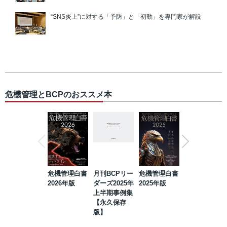
“SNS炎上”に対する「予防」と「初動」を専門家が解説
危機管理とBCPのおススメ本
危機管理白書
月刊BCPリー
危機管理白書
2023年防災・
2026年版
ダーズ2025年
2025年版
BCP・リスク
上半期事例集
マネジメント
【永久保存
事例集【永久
版】
保存版】