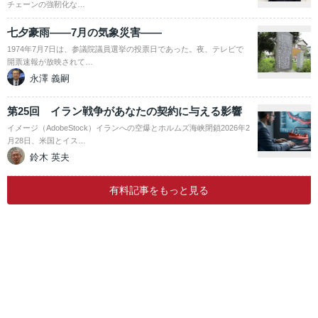
チェーンの強靭化な…
七夕豪雨――7月の気象災害――
1974年7月7日は、参議院議員選挙の投票日であった。夜、テレビで
開票速報が放映されて…
永澤 義嗣
第25回 イラン戦争があなたの契約に与える影響
イメージ（AdobeStock）イランへの空爆とホルムズ海峡閉鎖2026年2
月28日、米国とイス…
鈴木 英夫
有料記事をもっと見る