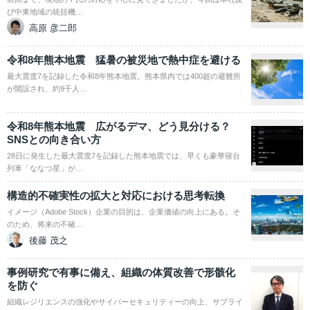
び中東地域の統括機…
高原 彦二郎
令和8年熊本地震 猛暑の被災地で熱中症を避ける
最大震度7を記録した令和8年熊本地震。熊本県内では400超の避難所
が開設され、約9千人…
令和8年熊本地震 広がるデマ、どう見分ける？
SNSとの向き合い方
28日に発生した最大震度7を記録した熊本地震では、早くも豪華寝台
列車「ななつ星」が…
構造的不確実性の拡大と対応における思考転換
イメージ（Adobe Stock）企業の目的は、企業価値の向上にある。そ
のため、将来の不確…
後藤 茂之
事例研究で有事に備え、組織の体質改善で形骸化
を防ぐ
組織レジリエンスの強化やサイバーセキュリティーの向上、サプライ