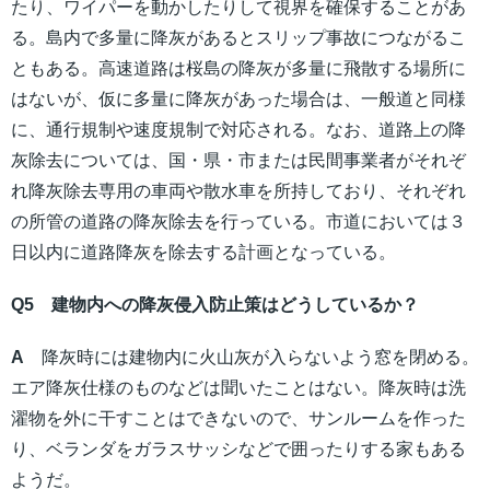
たり、ワイパーを動かしたりして視界を確保することがあ
る。島内で多量に降灰があるとスリップ事故につながるこ
ともある。高速道路は桜島の降灰が多量に飛散する場所に
はないが、仮に多量に降灰があった場合は、一般道と同様
に、通行規制や速度規制で対応される。なお、道路上の降
灰除去については、国・県・市または民間事業者がそれぞ
れ降灰除去専用の車両や散水車を所持しており、それぞれ
の所管の道路の降灰除去を行っている。市道においては３
日以内に道路降灰を除去する計画となっている。
Q5 建物内への降灰侵入防止策はどうしているか？
A
降灰時には建物内に火山灰が入らないよう窓を閉める。
エア降灰仕様のものなどは聞いたことはない。降灰時は洗
濯物を外に干すことはできないので、サンルームを作った
り、ベランダをガラスサッシなどで囲ったりする家もある
ようだ。