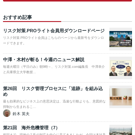
おすすめ記事
リスク対策.PROライト会員用ダウンロードページ
リスク対策.PROライト会員はこちらのページから最新号をダウンロ
ードできます。
中澤・木村が斬る！今週のニュース解説
毎週火曜日（平日のみ）朝9時～、リスク対策.com編集長 中澤幸介
と兵庫県立大学教授…
第26回 リスク管理プロセスに「追跡」を組み込
め
最も効果的なビジネス上の意思決定は、迅速な行動よりも、意図的な
抑制から生まれるこ…
鈴木 英夫
第21回 海外危機管理（7）
前回まで、現地のＴ氏の対応を中心に見てきましたが、今回は本社及