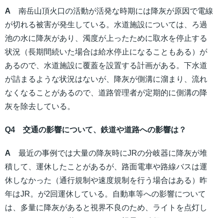
A
南岳山頂火口の活動が活発な時期には降灰が原因で電線
が切れる被害が発生している。水道施設については、ろ過
池の水に降灰があり、濁度が上ったために取水を停止する
状況（長期間続いた場合は給水停止になることもある）が
あるので、水道施設に覆蓋を設置する計画がある。下水道
が詰まるような状況はないが、降灰が側溝に溜まり、流れ
なくなることがあるので、道路管理者が定期的に側溝の降
灰を除去している。
Q4 交通の影響について、鉄道や道路への影響は？
A
最近の事例では大量の降灰時にJRの分岐器に降灰が堆
積して、運休したことがあるが、路面電車や路線バスは運
休しなかった（通行規制や速度規制を行う場合はある）昨
年はJR。が2回運休している。自動車等への影響について
は、多量に降灰があると視界不良のため、ライトを点灯し