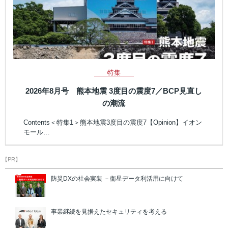
特集
2026年8月号 熊本地震 3度目の震度7／BCP見直し
の潮流
Contents＜特集1＞熊本地震3度目の震度7【Opinion】イオン
モール…
【PR】
防災DXの社会実装 －衛星データ利活用に向けて
事業継続を見据えたセキュリティを考える