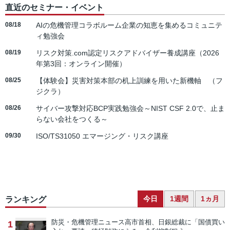
直近のセミナー・イベント
08/18
AIの危機管理コラボルーム企業の知恵を集めるコミュニテ
ィ勉強会
08/19
リスク対策.com認定リスクアドバイザー養成講座（2026
年第3回：オンライン開催）
08/25
【体験会】災害対策本部の机上訓練を用いた新機軸 （フ
ジクラ）
08/26
サイバー攻撃対応BCP実践勉強会～NIST CSF 2.0で、止ま
らない会社をつくる～
09/30
ISO/TS31050 エマージング・リスク講座
今日
1週間
1ヵ月
ランキング
防災・危機管理ニュース
高市首相、日銀総裁に「国債買い
1