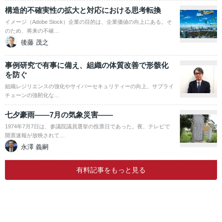
構造的不確実性の拡大と対応における思考転換
イメージ（Adobe Stock）企業の目的は、企業価値の向上にある。そ
のため、将来の不確…
後藤 茂之
事例研究で有事に備え、組織の体質改善で形骸化
を防ぐ
組織レジリエンスの強化やサイバーセキュリティーの向上、サプライ
チェーンの強靭化な…
七夕豪雨――7月の気象災害――
1974年7月7日は、参議院議員選挙の投票日であった。夜、テレビで
開票速報が放映されて…
永澤 義嗣
有料記事をもっと見る