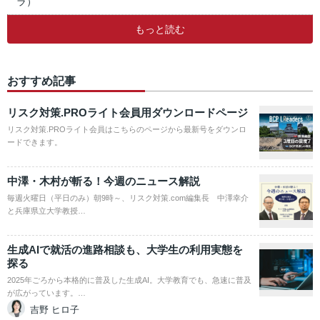
ラ）
もっと読む
おすすめ記事
リスク対策.PROライト会員用ダウンロードページ
リスク対策.PROライト会員はこちらのページから最新号をダウンロ
ードできます。
中澤・木村が斬る！今週のニュース解説
毎週火曜日（平日のみ）朝9時～、リスク対策.com編集長 中澤幸介
と兵庫県立大学教授…
生成AIで就活の進路相談も、大学生の利用実態を
探る
2025年ごろから本格的に普及した生成AI。大学教育でも、急速に普及
が広がっています。…
吉野 ヒロ子