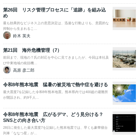
第26回 リスク管理プロセスに「追跡」を組み込
め
最も効果的なビジネス上の意思決定は、迅速な行動よりも、意図的な
抑制から生まれるこ…
鈴木 英夫
第21回 海外危機管理（7）
前回まで、現地のＴ氏の対応を中心に見てきましたが、今回は本社及
び中東地域の統括機…
高原 彦二郎
令和8年熊本地震 猛暑の被災地で熱中症を避ける
最大震度7を記録した令和8年熊本地震。熊本県内では400超の避難所
が開設され、約9千人…
令和8年熊本地震 広がるデマ、どう見分ける？
SNSとの向き合い方
28日に発生した最大震度7を記録した熊本地震では、早くも豪華寝台
列車「ななつ星」が…