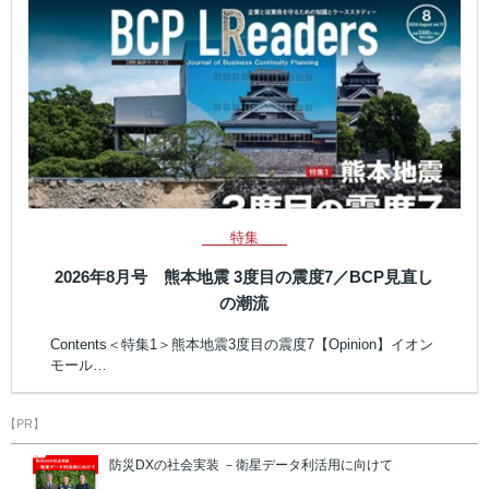
特集
2026年8月号 熊本地震 3度目の震度7／BCP見直し
の潮流
Contents＜特集1＞熊本地震3度目の震度7【Opinion】イオン
モール…
【PR】
防災DXの社会実装 －衛星データ利活用に向けて