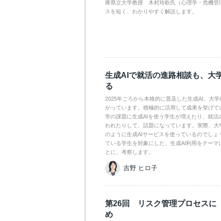
庫県立大学教授 木村玲欧氏（心理学・危機管
スを短く、わかりやすく解説します。
生成AIで就活の進路相談も、大
る
2025年ごろから本格的に普及した生成AI。大
がっています。積極的に活用して成果を挙げて
学の課題に生成AIを使う学生が増えたり、就活
われたりして、話題になっています。実際、大
のように生成AIサービスを使っているのでしょ
ている学生を対象にした、生成AI利用をテーマ
とに、考察します。
吉野 ヒロ子
第26回 リスク管理プロセスに
め