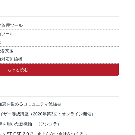
性管理ツール
断ツール
化
続を支援
線対応無線機
もっと読む
の知恵を集めるコミュニティ勉強会
イザー養成講座（2026年第3回：オンライン開催）
練を用いた新機軸 （フジクラ）
IST CSF 2.0で、止まらない会社をつくる～