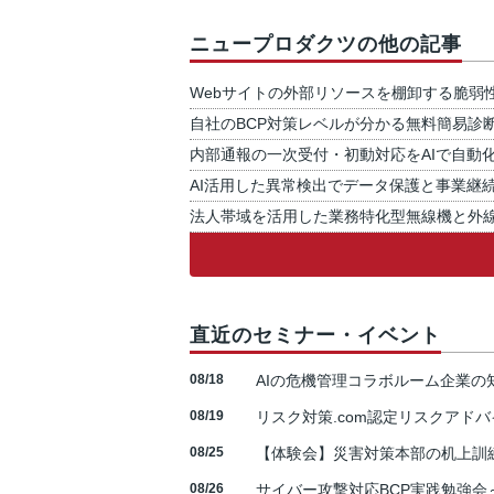
ニュープロダクツの他の記事
Webサイトの外部リソースを棚卸する脆弱
自社のBCP対策レベルが分かる無料簡易診
内部通報の一次受付・初動対応をAIで自動
AI活用した異常検出でデータ保護と事業継
法人帯域を活用した業務特化型無線機と外
直近のセミナー・イベント
08/18
AIの危機管理コラボルーム企業
08/19
リスク対策.com認定リスクアドバ
08/25
【体験会】災害対策本部の机上訓
08/26
サイバー攻撃対応BCP実践勉強会～N