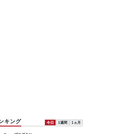
ンキング
今日
1週間
1ヵ月