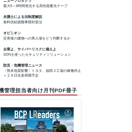
ニュープロダクツ
最大6～8時間発光する高性能蓄光テープ
弁護士による法制度解説
食料供給困難事態対策法
オピニオン
災害後の建物への再入場をどう判断するか
企業よ、サイバーリスクに備えよ
SDNを使ったセキュリティソリューション
防災・危機管理ニュース
〔熊本地震影響〕トヨタ、福岡３工場の稼働停止
＝２９日生産再開予定
機管理担当者向け月刊PDF冊子