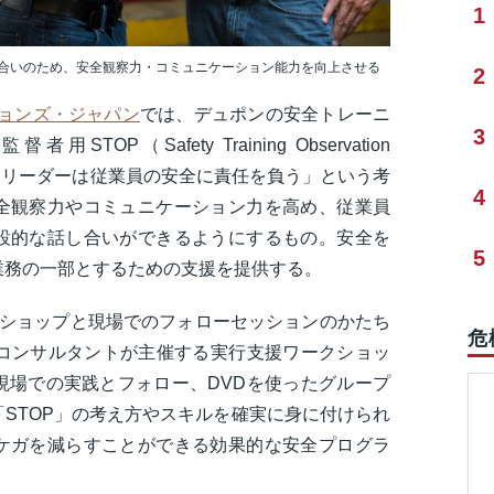
1
合いのため、安全観察力・コミュニケーション能力を向上させる
2
ションズ・ジャパン
では、デュポンの安全トレーニ
3
P（Safety Training Observation
。「リーダーは従業員の安全に責任を負う」という考
4
全観察力やコミュニケーション力を高め、従業員
設的な話し合いができるようにするもの。安全を
5
業務の一部とするための支援を提供する。
クショップと現場でのフォローセッションのかたち
危
のコンサルタントが主催する実行支援ワークショッ
現場での実践とフォロー、DVDを使ったグループ
STOP」の考え方やスキルを確実に身に付けられ
ケガを減らすことができる効果的な安全プログラ