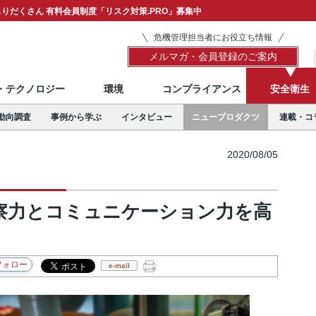
りだくさん 有料会員制度「リスク対策.PRO」募集中
危機管理担当者にお役立ち情報
メルマガ・会員登録のご案内
T・テクノロジー
環境
コンプライアンス
安全衛生
動向調査
事例から学ぶ
インタビュー
ニュープロダクツ
連載・コ
2020/08/05
察力とコミュニケーション力を高
e-mail