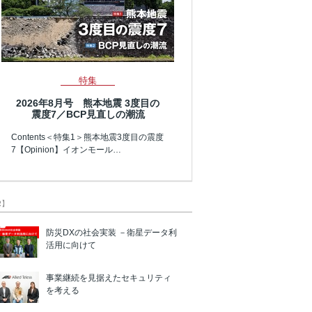
特集
2026年8月号 熊本地震 3度目の
震度7／BCP見直しの潮流
Contents＜特集1＞熊本地震3度目の震度
7【Opinion】イオンモール…
R】
防災DXの社会実装 －衛星データ利
活用に向けて
事業継続を見据えたセキュリティ
を考える