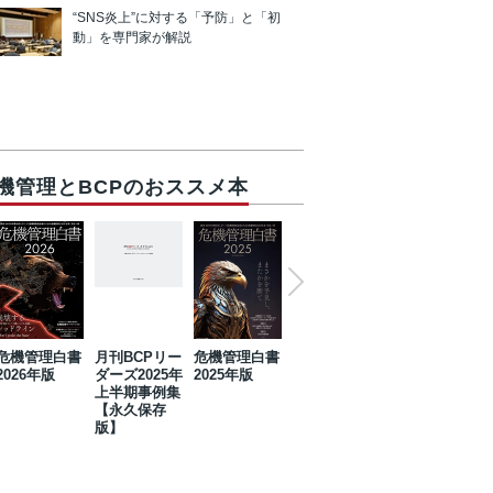
“SNS炎上”に対する「予防」と「初
動」を専門家が解説
機管理とBCPのおススメ本
危機管理白書
月刊BCPリー
危機管理白書
2023年防災・
危機管理白書
2026年版
ダーズ2025年
2025年版
BCP・リスク
2024年版
上半期事例集
マネジメント
【永久保存
事例集【永久
版】
保存版】