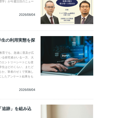
理学）が今週注目のニュー
2026/08/04
学生の利用実態を探
学教育でも、急速に普及が広
いる研究者がいる一方、大
のエントリーシートにも使
学生はどのくらい、またど
うか。筆者のゼミで実施し
にしたアンケート結果をも
2026/08/04
「追跡」を組み込