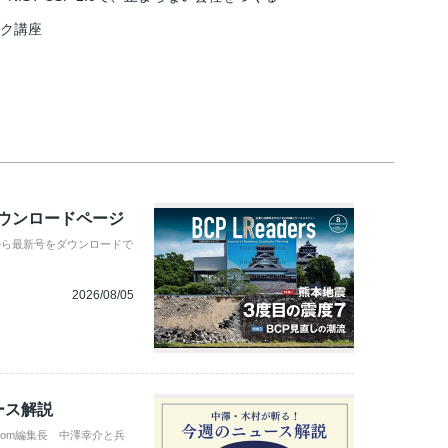
スク講座
ダウンロードページ
から最新号をダウンロードで
2026/08/05
ース解説
com編集長 中澤幸介と兵