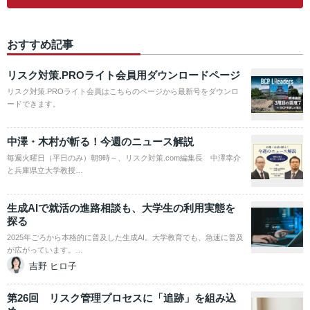
おすすめ記事
リスク対策.PROライト会員用ダウンロードページ
リスク対策.PROライト会員はこちらのページから最新号をダウンロ
ードできます。
中澤・木村が斬る！今週のニュース解説
毎週火曜日（平日のみ）朝9時～、リスク対策.com編集長 中澤幸介
と兵庫県立大学教授…
生成AIで就活の進路相談も、大学生の利用実態を
探る
2025年ごろから本格的に普及した生成AI。大学教育でも、急速に普及
が広がっています。…
吉野 ヒロ子
第26回 リスク管理プロセスに「追跡」を組み込