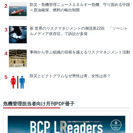
防災・危機管理ニュース
エネルギー危機、守り固める中国
2
＝原油確保、燃料の輸出制限
新 世界のリスクマネジメントの潮流
第22回 「ソーシャ
3
ルメディア依存症」で訴訟が多発
事例から学ぶ
組織の垣根を越えるリスクマネジメント活動
4
防災とピクトグラム
なぜ男性は青、女性は赤？
5
危機管理担当者向け月刊PDF冊子