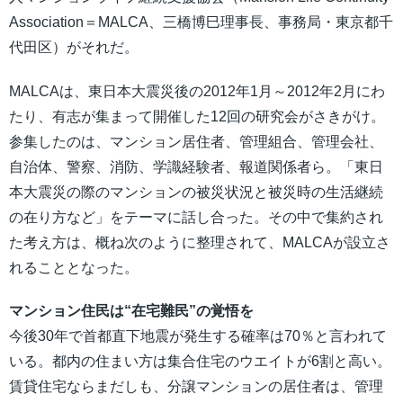
Association＝MALCA、三橋博巳理事長、事務局・東京都千
代田区）がそれだ。
MALCAは、東日本大震災後の2012年1月～2012年2月にわ
たり、有志が集まって開催した12回の研究会がさきがけ。
参集したのは、マンション居住者、管理組合、管理会社、
自治体、警察、消防、学識経験者、報道関係者ら。「東日
本大震災の際のマンションの被災状況と被災時の生活継続
の在り方など」をテーマに話し合った。その中で集約され
た考え方は、概ね次のように整理されて、MALCAが設立さ
れることとなった。
マンション住民は“在宅難民”の覚悟を
今後30年で首都直下地震が発生する確率は70％と言われて
いる。都内の住まい方は集合住宅のウエイトが6割と高い。
賃貸住宅ならまだしも、分譲マンションの居住者は、管理