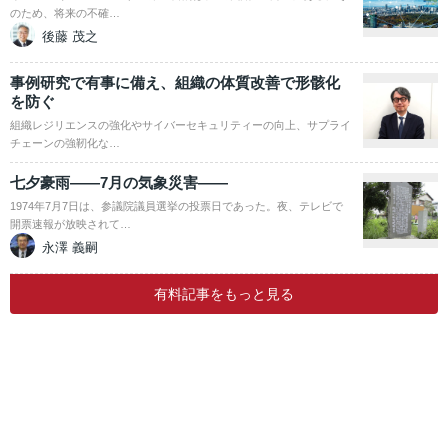
のため、将来の不確…
後藤 茂之
事例研究で有事に備え、組織の体質改善で形骸化
を防ぐ
組織レジリエンスの強化やサイバーセキュリティーの向上、サプライ
チェーンの強靭化な…
七夕豪雨――7月の気象災害――
1974年7月7日は、参議院議員選挙の投票日であった。夜、テレビで
開票速報が放映されて…
永澤 義嗣
有料記事をもっと見る