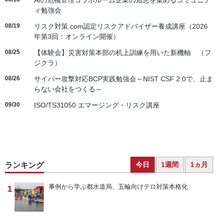
AIの危機管理コラボルーム企業の知恵を集めるコミュニテ
ィ勉強会
08/19
リスク対策.com認定リスクアドバイザー養成講座（2026
年第3回：オンライン開催）
08/25
【体験会】災害対策本部の机上訓練を用いた新機軸 （フ
ジクラ）
08/26
サイバー攻撃対応BCP実践勉強会～NIST CSF 2.0で、止ま
らない会社をつくる～
09/30
ISO/TS31050 エマージング・リスク講座
今日
1週間
1ヵ月
ランキング
事例から学ぶ
都水道局、五輪向けテロ対策本格化
1