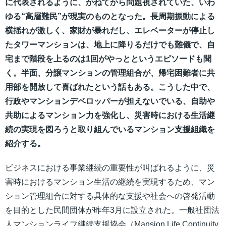
に代表されるように、かねてから問題視されていた、いわ
ゆる“高層難民”が現実のものとなった。長周期振動による
横揺れが激しく、家財が暴れだし、エレベーターが停止し
たタワーマンションは、地上に降りるだけでも難儀で、自
宅まで階段を上るのは1回がやっとというエピソードも聞
く。半面、分譲マンションの管理組合が、帰宅困難者に共
用部を開放して喜ばれたという話もある。こうした中で、
行政やマンションデベロッパーが担えないでいる、自助や
共助によるマンション力を強化し、災害時における生活継
続の実現を図ろうと取り組んでいるマンション支援組織を
紹介する。
ビジネスにおける事業継続の重要性が叫ばれるように、災
害時におけるマンション生活の継続を実現するため、マン
ション管理組合に対する具体的な支援や社会への啓発活動
を目的とした民間団体が昨年3月に設立された。一般社団法
人マンションライフ継続支援協会（Mansion Life Continuity