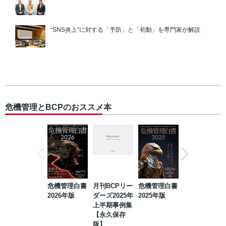
“SNS炎上”に対する「予防」と「初動」を専門家が解説
危機管理とBCPのおススメ本
危機管理白書
月刊BCPリー
危機管理白書
2023年防災・
2026年版
ダーズ2025年
2025年版
BCP・リスク
上半期事例集
マネジメント
【永久保存
事例集【永久
版】
保存版】