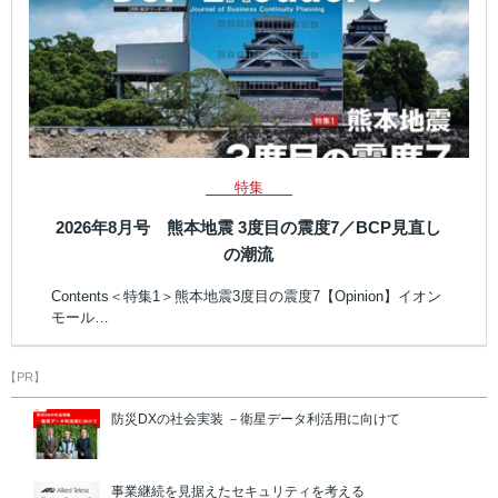
特集
2026年8月号 熊本地震 3度目の震度7／BCP見直し
の潮流
Contents＜特集1＞熊本地震3度目の震度7【Opinion】イオン
モール…
【PR】
防災DXの社会実装 －衛星データ利活用に向けて
事業継続を見据えたセキュリティを考える