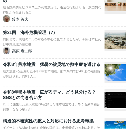
め
最も効果的なビジネス上の意思決定は、迅速な行動よりも、意図的な
抑制から生まれるこ…
鈴木 英夫
第21回 海外危機管理（7）
前回まで、現地のＴ氏の対応を中心に見てきましたが、今回は本社及
び中東地域の統括機…
高原 彦二郎
令和8年熊本地震 猛暑の被災地で熱中症を避ける
最大震度7を記録した令和8年熊本地震。熊本県内では400超の避難所
が開設され、約9千人…
令和8年熊本地震 広がるデマ、どう見分ける？
SNSとの向き合い方
28日に発生した最大震度7を記録した熊本地震では、早くも豪華寝台
列車「ななつ星」が…
構造的不確実性の拡大と対応における思考転換
イメージ（Adobe Stock）企業の目的は、企業価値の向上にある。そ