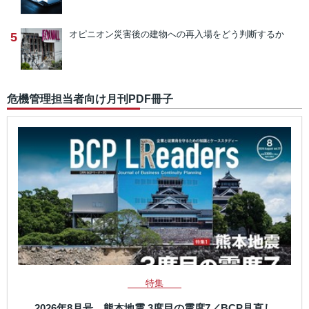
オピニオン
災害後の建物への再入場をどう判断するか
5
危機管理担当者向け月刊PDF冊子
特集
2026年8月号 熊本地震 3度目の震度7／BCP見直し