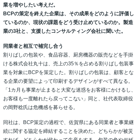
業を増やしたい考えだ。
BCPの策定を終えた企業は、その成果をどのように評価し
ているのか、現状の課題をどう受け止めているのか。製造
業の3社と、支援したコンサルティング会社に聞いた。
同業者と相互で補完し合う
割りばしの包装や、食品容器、厨房機器の販売などを手掛
ける株式会社丸十は、売上の35％を占める割りばし包装事
業を対象にBCPを策定した。割りばしの包装は、顧客とな
る企業の要望によって印刷するデザインがすべて異なる。
「1カ月も事業が止まると大変な迷惑をお客様にかけるし、
お客様も一度離れたら戻ってこない」同と、社代表取締役
の岡野稔氏は危機感を募らせる。
同社は、BCP策定の過程で、佐賀県にある同業者と事業継
続に関する協定を締結することを決めた。どちらかが被災
すれば、どちらかが代わって生産をする。包装の色やデザ