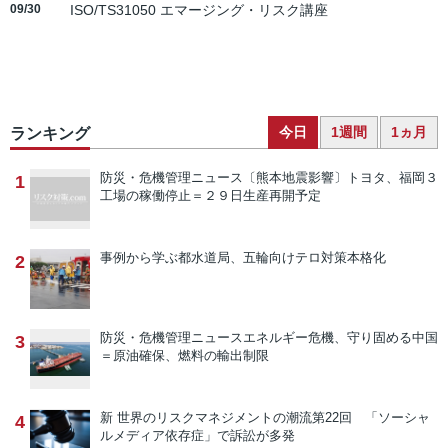
09/30
ISO/TS31050 エマージング・リスク講座
今日
1週間
1ヵ月
ランキング
防災・危機管理ニュース
〔熊本地震影響〕トヨタ、福岡３
1
工場の稼働停止＝２９日生産再開予定
事例から学ぶ
都水道局、五輪向けテロ対策本格化
2
防災・危機管理ニュース
エネルギー危機、守り固める中国
3
＝原油確保、燃料の輸出制限
新 世界のリスクマネジメントの潮流
第22回 「ソーシャ
4
ルメディア依存症」で訴訟が多発