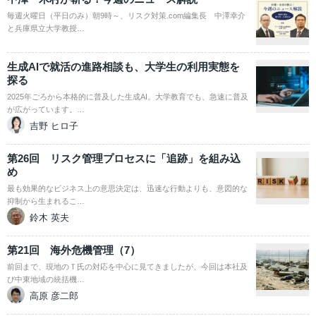
毎週火曜日（平日のみ）朝9時～、リスク対策.com編集長 中澤幸介
と兵庫県立大学教授…
生成AIで就活の進路相談も、大学生の利用実態を
探る
2025年ごろから本格的に普及した生成AI。大学教育でも、急速に普及
が広がっています。…
吉野 ヒロ子
第26回 リスク管理プロセスに「追跡」を組み込
め
最も効果的なビジネス上の意思決定は、迅速な行動よりも、意図的な
抑制から生まれるこ…
鈴木 英夫
第21回 海外危機管理（7）
前回まで、現地のＴ氏の対応を中心に見てきましたが、今回は本社及
び中東地域の統括機…
高原 彦二郎