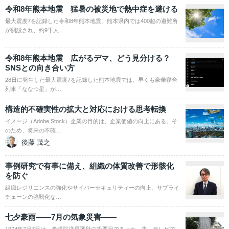
令和8年熊本地震 猛暑の被災地で熱中症を避ける
最大震度7を記録した令和8年熊本地震。熊本県内では400超の避難所
が開設され、約9千人…
令和8年熊本地震 広がるデマ、どう見分ける？
SNSとの向き合い方
28日に発生した最大震度7を記録した熊本地震では、早くも豪華寝台
列車「ななつ星」が…
構造的不確実性の拡大と対応における思考転換
イメージ（Adobe Stock）企業の目的は、企業価値の向上にある。そ
のため、将来の不確…
後藤 茂之
事例研究で有事に備え、組織の体質改善で形骸化
を防ぐ
組織レジリエンスの強化やサイバーセキュリティーの向上、サプライ
チェーンの強靭化な…
七夕豪雨――7月の気象災害――