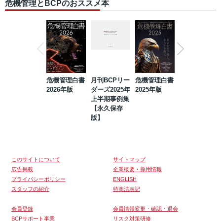
危機管理とBCPのおススメ本
危機管理白書
月刊BCPリー
危機管理白書
2023年防災・
2026年版
ダーズ2025年
2025年版
BCP・リスク
上半期事例集
マネジメント
【永久保存
事例集【永久
版】
保存版】
このサイトについて
サイトマップ
広告掲載
企業概要・採用情報
プライバシーポリシー
ENGLISH
スタッフの紹介
特商法表記
会員登録
会員情報変更・確認・退会
BCPサポート事業
リスク対策研修