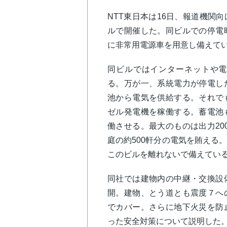
NTT東日本は16日、報道機関
ルで開催した。同ビルでの停電
に非常用電源車を用意し備えて
同ビルではインターネットや電
る。万が一、系統電力が停電し
池から電気を供給する。それで
ゼル発電機を稼働する。蓄電池
働させる。最大のものは出力20
庭の約500軒分の電気を賄える
このビルを離れないで備えてい
同社では建物内の中継・交換設
開。建物、とう道とも震度７へ
でカバー。さらに地下火災を防
った安全対策について説明した