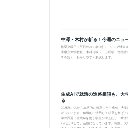
中澤・木村が斬る！今週のニュ
毎週火曜日（平日のみ）朝9時～、リスク対策.
庫県立大学教授 木村玲欧氏（心理学・危機管
スを短く、わかりやすく解説します。
生成AIで就活の進路相談も、大
る
2025年ごろから本格的に普及した生成AI。大
がっています。積極的に活用して成果を挙げて
学の課題に生成AIを使う学生が増えたり、就活
われたりして、話題になっています。実際、大