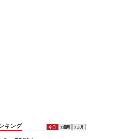
ンキング
今日
1週間
1ヵ月