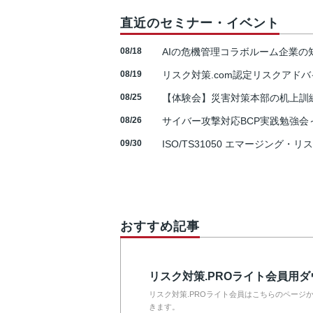
直近のセミナー・イベント
08/18
AIの危機管理コラボルーム企業
08/19
リスク対策.com認定リスクアドバ
08/25
【体験会】災害対策本部の机上訓
08/26
サイバー攻撃対応BCP実践勉強会～N
09/30
ISO/TS31050 エマージング・リ
おすすめ記事
リスク対策.PROライト会員用
リスク対策.PROライト会員はこちらのページ
きます。