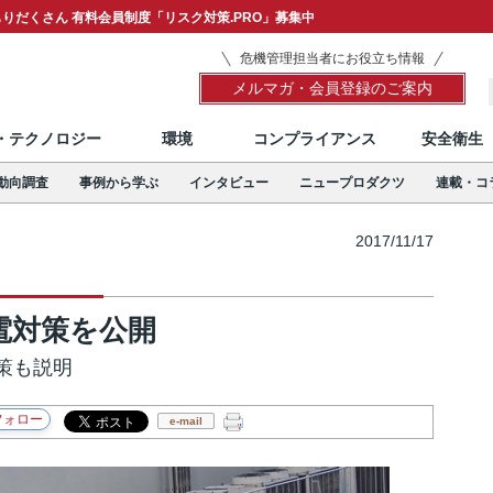
りだくさん 有料会員制度「リスク対策.PRO」募集中
危機管理担当者にお役立ち情報
メルマガ・会員登録のご案内
T・テクノロジー
環境
コンプライアンス
安全衛生
動向調査
事例から学ぶ
インタビュー
ニュープロダクツ
連載・コ
2017/11/17
電対策を公開
策も説明
e-mail