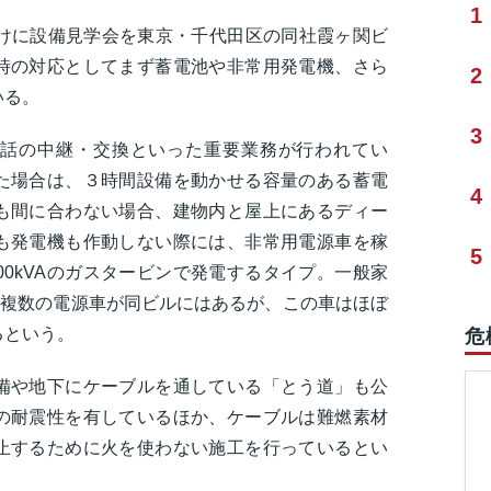
1
向けに設備見学会を東京・千代田区の同社霞ヶ関ビ
時の対応としてまず蓄電池や非常用発電機、さら
2
いる。
3
話の中継・交換といった重要業務が行われてい
た場合は、３時間設備を動かせる容量のある蓄電
4
も間に合わない場合、建物内と屋上にあるディー
も発電機も作動しない際には、非常用電源車を稼
5
00kVAのガスタービンで発電するタイプ。一般家
。複数の電源車が同ビルにはあるが、この車はほぼ
るという。
危
備や地下にケーブルを通している「とう道」も公
の耐震性を有しているほか、ケーブルは難燃素材
止するために火を使わない施工を行っているとい
。