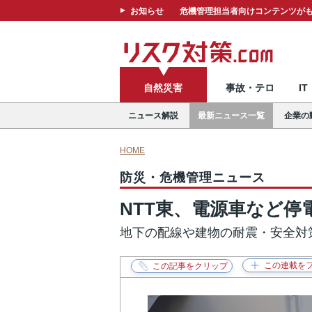
お知らせ
危機管理担当者向けコンテンツがも
自然災害
事故・テロ
I
ニュース解説
最新ニュース一覧
企業の
HOME
防災・危機管理ニュース
NTT東、電源車など停
地下の配線や建物の耐震・安全対