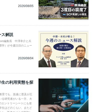
2026/08/05
ース解説
com編集長 中澤幸介と兵
理学）が今週注目のニュー
2026/08/04
学生の利用実態を探
学教育でも、急速に普及が広
いる研究者がいる一方、大
のエントリーシートにも使
学生はどのくらい、またど