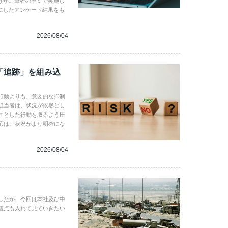
うか。筆者のゼミで実施し
にしたアンケート結果をも
2026/08/04
「追跡」を組み込
行動よりも、意図的な抑制
担当者は、状況が依然とし
固とした行動を取るよう圧
応は、状況がより明確にな
2026/08/04
したが、今回は本社及び中
観点も入れて見ていきたい