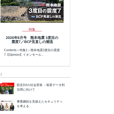
特集
2026年8月号 熊本地震 3度目の
震度7／BCP見直しの潮流
Contents＜特集1＞熊本地震3度目の震度
7【Opinion】イオンモール…
R】
防災DXの社会実装 －衛星データ利
活用に向けて
事業継続を見据えたセキュリティ
を考える