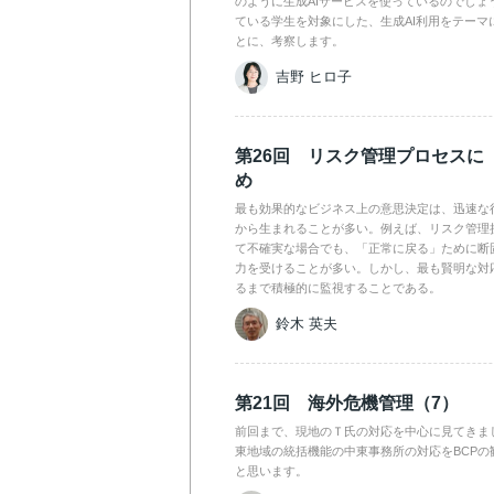
のように生成AIサービスを使っているのでしょ
ている学生を対象にした、生成AI利用をテーマ
とに、考察します。
吉野 ヒロ子
第26回 リスク管理プロセスに
め
最も効果的なビジネス上の意思決定は、迅速な
から生まれることが多い。例えば、リスク管理
て不確実な場合でも、「正常に戻る」ために断
力を受けることが多い。しかし、最も賢明な対
るまで積極的に監視することである。
鈴木 英夫
第21回 海外危機管理（7）
前回まで、現地のＴ氏の対応を中心に見てきま
東地域の統括機能の中東事務所の対応をBCPの
と思います。