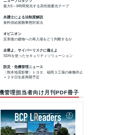
ニュープロダクツ
最大6～8時間発光する高性能蓄光テープ
弁護士による法制度解説
食料供給困難事態対策法
オピニオン
災害後の建物への再入場をどう判断するか
企業よ、サイバーリスクに備えよ
SDNを使ったセキュリティソリューション
防災・危機管理ニュース
〔熊本地震影響〕トヨタ、福岡３工場の稼働停止
＝２９日生産再開予定
機管理担当者向け月刊PDF冊子