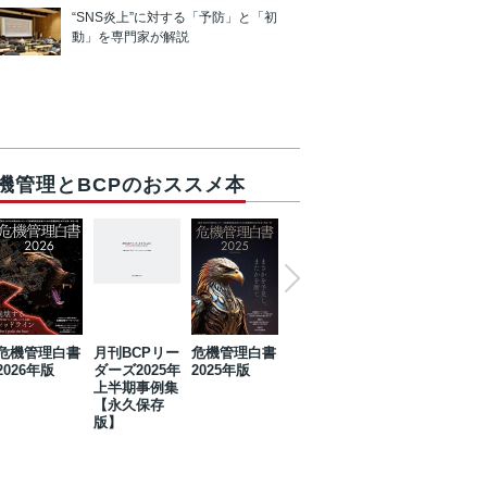
“SNS炎上”に対する「予防」と「初
動」を専門家が解説
機管理とBCPのおススメ本
危機管理白書
月刊BCPリー
危機管理白書
2023年防災・
危機管理白書
2026年版
ダーズ2025年
2025年版
BCP・リスク
2024年版
上半期事例集
マネジメント
【永久保存
事例集【永久
版】
保存版】