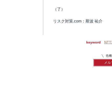
（了）
リスク対策.com：斯波 祐介
keyword
NT
危機
メル