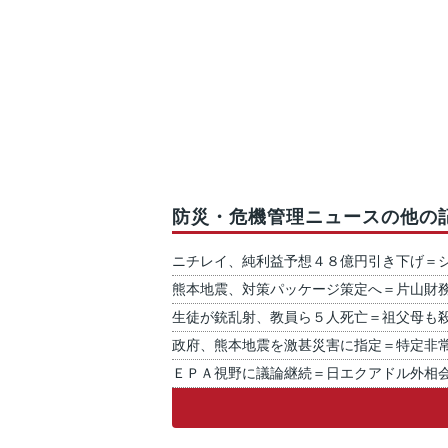
防災・危機管理ニュースの他の
ニチレイ、純利益予想４８億円引き下げ＝
熊本地震、対策パッケージ策定へ＝片山財
生徒が銃乱射、教員ら５人死亡＝祖父母も
政府、熊本地震を激甚災害に指定＝特定非
ＥＰＡ視野に議論継続＝日エクアドル外相