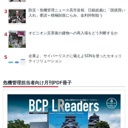
防災・危機管理ニュース
高市首相、日銀総裁に「国債買い
3
入れ」要請＝積極財政にらみ、金利抑制狙う
オピニオン
災害後の建物への再入場をどう判断するか
4
企業よ、サイバーリスクに備えよ
SDNを使ったセキュリ
5
ティソリューション
危機管理担当者向け月刊PDF冊子