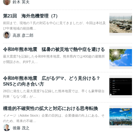
鈴木 英夫
第21回 海外危機管理（7）
前回まで、現地のＴ氏の対応を中心に見てきましたが、今回は本社及
び中東地域の統括機…
高原 彦二郎
令和8年熊本地震 猛暑の被災地で熱中症を避ける
最大震度7を記録した令和8年熊本地震。熊本県内では400超の避難所
が開設され、約9千人…
令和8年熊本地震 広がるデマ、どう見分ける？
SNSとの向き合い方
28日に発生した最大震度7を記録した熊本地震では、早くも豪華寝台
列車「ななつ星」が…
構造的不確実性の拡大と対応における思考転換
イメージ（Adobe Stock）企業の目的は、企業価値の向上にある。そ
のため、将来の不確…
後藤 茂之