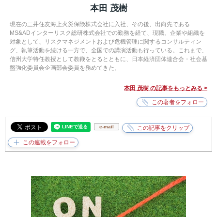
本田 茂樹
現在の三井住友海上火災保険株式会社に入社、その後、出向先である
MS&ADインターリスク総研株式会社での勤務を経て、現職。企業や組織を
対象として、リスクマネジメントおよび危機管理に関するコンサルティン
グ、執筆活動を続ける一方で、全国での講演活動も行っている。これまで、
信州大学特任教授として教鞭をとるとともに、日本経済団体連合会・社会基
盤強化委員会企画部会委員を務めてきた。
本田 茂樹 の記事をもっとみる >
e-mail