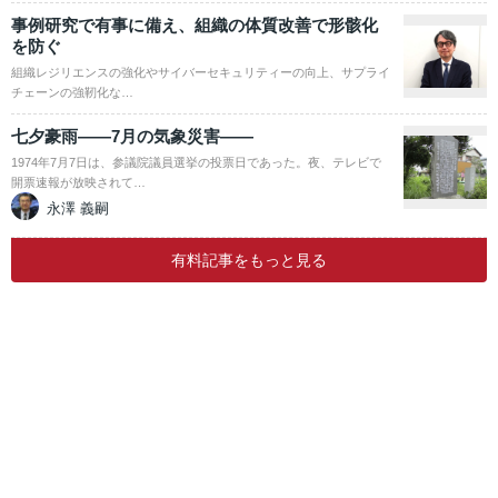
事例研究で有事に備え、組織の体質改善で形骸化
を防ぐ
組織レジリエンスの強化やサイバーセキュリティーの向上、サプライ
チェーンの強靭化な…
七夕豪雨――7月の気象災害――
1974年7月7日は、参議院議員選挙の投票日であった。夜、テレビで
開票速報が放映されて…
永澤 義嗣
有料記事をもっと見る