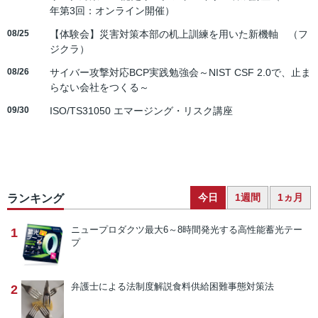
年第3回：オンライン開催）
08/25
【体験会】災害対策本部の机上訓練を用いた新機軸 （フ
ジクラ）
08/26
サイバー攻撃対応BCP実践勉強会～NIST CSF 2.0で、止ま
らない会社をつくる～
09/30
ISO/TS31050 エマージング・リスク講座
今日
1週間
1ヵ月
ランキング
ニュープロダクツ
最大6～8時間発光する高性能蓄光テー
1
プ
弁護士による法制度解説
食料供給困難事態対策法
2