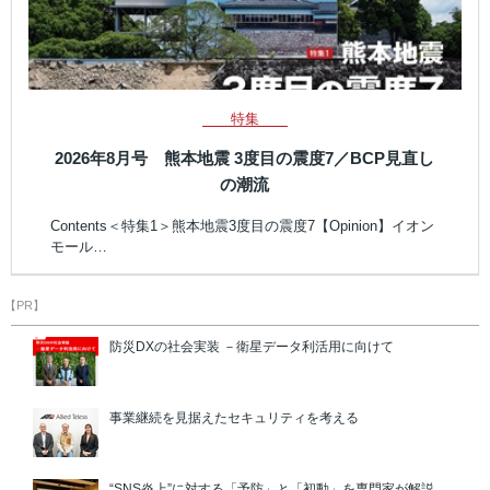
特集
2026年8月号 熊本地震 3度目の震度7／BCP見直し
の潮流
Contents＜特集1＞熊本地震3度目の震度7【Opinion】イオン
モール…
【PR】
防災DXの社会実装 －衛星データ利活用に向けて
事業継続を見据えたセキュリティを考える
“SNS炎上”に対する「予防」と「初動」を専門家が解説