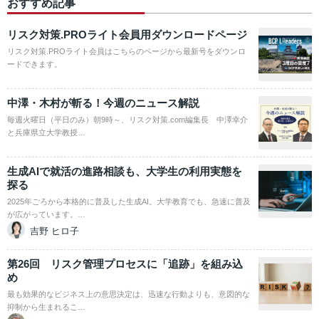
おすすめ記事
リスク対策.PROライト会員用ダウンロードページ
リスク対策.PROライト会員はこちらのページから最新号をダウンロ
ードできます。
中澤・木村が斬る！今週のニュース解説
毎週火曜日（平日のみ）朝9時～、リスク対策.com編集長 中澤幸介
と兵庫県立大学教授…
生成AIで就活の進路相談も、大学生の利用実態を
探る
2025年ごろから本格的に普及した生成AI。大学教育でも、急速に普及
が広がっています。…
吉野 ヒロ子
第26回 リスク管理プロセスに「追跡」を組み込
め
最も効果的なビジネス上の意思決定は、迅速な行動よりも、意図的な
抑制から生まれるこ…