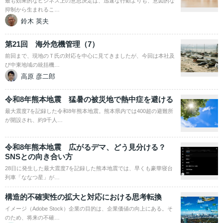
最も効果的なビジネス上の意思決定は、迅速な行動よりも、意図的な
抑制から生まれるこ…
鈴木 英夫
第21回 海外危機管理（7）
前回まで、現地のＴ氏の対応を中心に見てきましたが、今回は本社及
び中東地域の統括機…
高原 彦二郎
令和8年熊本地震 猛暑の被災地で熱中症を避ける
最大震度7を記録した令和8年熊本地震。熊本県内では400超の避難所
が開設され、約9千人…
令和8年熊本地震 広がるデマ、どう見分ける？
SNSとの向き合い方
28日に発生した最大震度7を記録した熊本地震では、早くも豪華寝台
列車「ななつ星」が…
構造的不確実性の拡大と対応における思考転換
イメージ（Adobe Stock）企業の目的は、企業価値の向上にある。そ
のため、将来の不確…