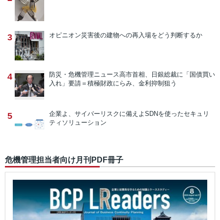
オピニオン
災害後の建物への再入場をどう判断するか
3
防災・危機管理ニュース
高市首相、日銀総裁に「国債買い
4
入れ」要請＝積極財政にらみ、金利抑制狙う
企業よ、サイバーリスクに備えよ
SDNを使ったセキュリ
5
ティソリューション
危機管理担当者向け月刊PDF冊子