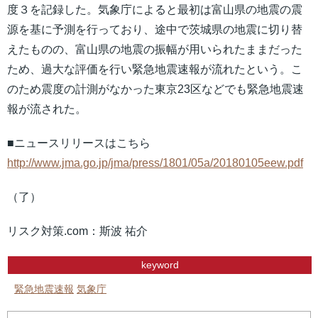
度３を記録した。気象庁によると最初は富山県の地震の震
源を基に予測を行っており、途中で茨城県の地震に切り替
えたものの、富山県の地震の振幅が用いられたままだった
ため、過大な評価を行い緊急地震速報が流れたという。こ
のため震度の計測がなかった東京23区などでも緊急地震速
報が流された。
■ニュースリリースはこちら
http://www.jma.go.jp/jma/press/1801/05a/20180105eew.pdf
（了）
リスク対策.com：斯波 祐介
keyword
緊急地震速報
気象庁