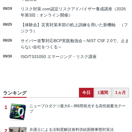
08/19
リスク対策.com認定リスクアドバイザー養成講座（2026
年第3回：オンライン開催）
08/25
【体験会】災害対策本部の机上訓練を用いた新機軸 （フ
ジクラ）
08/26
サイバー攻撃対応BCP実践勉強会～NIST CSF 2.0で、止ま
らない会社をつくる～
09/30
ISO/TS31050 エマージング・リスク講座
今日
1週間
1ヵ月
ランキング
ニュープロダクツ
最大6～8時間発光する高性能蓄光テー
1
プ
弁護士による法制度解説
食料供給困難事態対策法
2