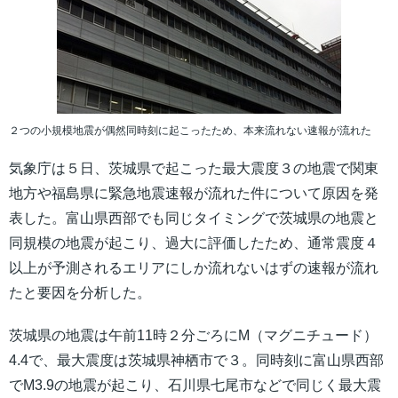
２つの小規模地震が偶然同時刻に起こったため、本来流れない速報が流れた
気象庁は５日、茨城県で起こった最大震度３の地震で関東
地方や福島県に緊急地震速報が流れた件について原因を発
表した。富山県西部でも同じタイミングで茨城県の地震と
同規模の地震が起こり、過大に評価したため、通常震度４
以上が予測されるエリアにしか流れないはずの速報が流れ
たと要因を分析した。
茨城県の地震は午前11時２分ごろにM（マグニチュード）
4.4で、最大震度は茨城県神栖市で３。同時刻に富山県西部
でM3.9の地震が起こり、石川県七尾市などで同じく最大震