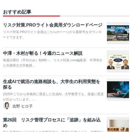
おすすめ記事
リスク対策.PROライト会員用ダウンロードページ
リスク対策.PROライト会員はこちらのページから最新号をダウンロ
ードできます。
中澤・木村が斬る！今週のニュース解説
毎週火曜日（平日のみ）朝9時～、リスク対策.com編集長 中澤幸介
と兵庫県立大学教授…
生成AIで就活の進路相談も、大学生の利用実態を
探る
2025年ごろから本格的に普及した生成AI。大学教育でも、急速に普及
が広がっています。…
吉野 ヒロ子
第26回 リスク管理プロセスに「追跡」を組み込
め