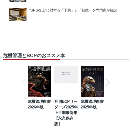
“SNS炎上”に対する「予防」と「初動」を専門家が解説
危機管理とBCPのおススメ本
危機管理白書
月刊BCPリー
危機管理白書
2023年防災・
2026年版
ダーズ2025年
2025年版
BCP・リスク
上半期事例集
マネジメント
【永久保存
事例集【永久
版】
保存版】