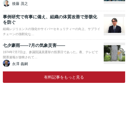
後藤 茂之
事例研究で有事に備え、組織の体質改善で形骸化
を防ぐ
組織レジリエンスの強化やサイバーセキュリティーの向上、サプライ
チェーンの強靭化な…
七夕豪雨――7月の気象災害――
1974年7月7日は、参議院議員選挙の投票日であった。夜、テレビで
開票速報が放映されて…
永澤 義嗣
有料記事をもっと見る