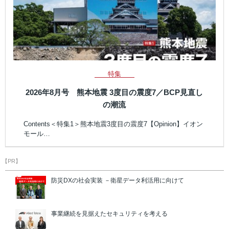
特集
2026年8月号 熊本地震 3度目の震度7／BCP見直し
の潮流
Contents＜特集1＞熊本地震3度目の震度7【Opinion】イオン
モール…
【PR】
防災DXの社会実装 －衛星データ利活用に向けて
事業継続を見据えたセキュリティを考える