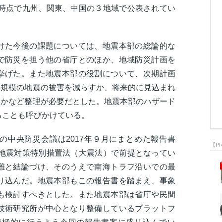
月時点で九州、関東、中国の３地域で公表されてい
けた今後の課題については、地震本部の総論的な
で防災を担う他の省庁とのほか、地域防災計画を
挙げた。また地震本部の役割について、次期計画
の規模の地震の被害を減らすか、将来的に見込まれ
くかなど整理が必要だとした。地震本部のハザード
ることも呼びかけている。
の中央防災会議は2017年９月にまとめた報告書
【P
模地震対策特別措置法（大震法）で前提となってい
難と結論づけ、そのうえで南海トラフ沿いでの最
り込んだ。地震本部もこの報告書を踏まえ、事象
も検討すべきとした。また地震本部は省庁や民間
技術研究所が中心となり整備しているプラットフ