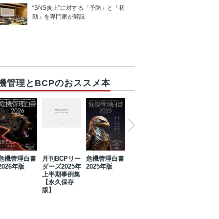
“SNS炎上”に対する「予防」と「初
動」を専門家が解説
機管理とBCPのおススメ本
危機管理白書
月刊BCPリー
危機管理白書
2023年防災・
危機管理白書
2026年版
ダーズ2025年
2025年版
BCP・リスク
2024年版
上半期事例集
マネジメント
【永久保存
事例集【永久
版】
保存版】