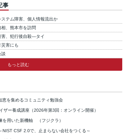
記事
システム障害、個人情報流出か
務相、熊本市を訪問
殺害、犯行後自殺―タイ
常災害にも
会談
もっと読む
の知恵を集めるコミュニティ勉強会
イザー養成講座（2026年第3回：オンライン開催）
練を用いた新機軸 （フジクラ）
IST CSF 2.0で、止まらない会社をつくる～