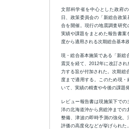
文部科学省を中心とした政府の
日、政策委員会の「新総合政策
合を開催。現行の地震調査研究
実績や課題をまとめた報告書案を
度から適用される次期総合基本
現・総合基本施策である「新総合基
震災を経て、2012年に改訂され
力する旨が付加された。次期総合基
度まで適用する。このため現・
いて、実績の精査や今後の課題
レビュー報告書は現施策下での
洋の北海道沖から房総沖までの太
整備、津波の即時予測の強化、
評価の高度化などが挙げられた。