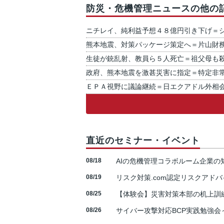
防災・危機管理ニュースの他の
ニチレイ、純利益予想４８億円引き下げ＝
熊本地震、対策パッケージ策定へ＝片山財
生徒が銃乱射、教員ら５人死亡＝祖父母も
政府、熊本地震を激甚災害に指定＝特定非
ＥＰＡ視野に議論継続＝日エクアドル外相
直近のセミナー・イベント
08/18
AIの危機管理コラボルーム企業
08/19
リスク対策.com認定リスクアドバ
08/25
【体験会】災害対策本部の机上訓
08/26
サイバー攻撃対応BCP実践勉強会～N