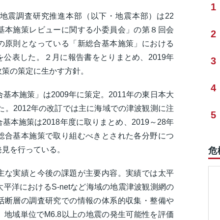
1
地震調査研究推進本部（以下・地震本部）は22
基本施策レビューに関する小委員会」の第８回会
2
の原則となっている「新総合基本施策」における
公表した。２月に報告書をとりまとめ、2019年
3
政策の策定に生かす方針。
4
本施策」は2009年に策定。2011年の東日本大
た。2012年の改訂では主に海域での津波観測に注
5
本施策は2018年度に取りまとめ、2019～28年
総合基本施策で取り組むべきとされた各分野につ
発見を行っている。
危
主な実績と今後の課題が主要内容。実績では太平
平洋におけるS-netなど海域の地震津波観測網の
活断層の調査研究での情報の体系的収集・整備や
地域単位でM6.8以上の地震の発生可能性を評価