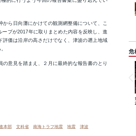
も積極的に行うよう今回の報告書案に盛り込んでい
沖から日向灘にかけての観測網整備について、こ
ープが2017年に取りまとめた内容を反映し、進
ド評価は沿岸の高さだけでなく、津波の遡上地域
る。
危
員の意見を踏まえ、２月に最終的な報告書のとり
進本部
文科省
南海トラフ地震
地震
津波