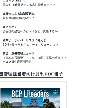
ニュープロダクツ
最大6～8時間発光する高性能蓄光テープ
弁護士による法制度解説
食料供給困難事態対策法
オピニオン
災害後の建物への再入場をどう判断するか
企業よ、サイバーリスクに備えよ
SDNを使ったセキュリティソリューション
防災・危機管理ニュース
〔熊本地震影響〕トヨタ、福岡３工場の稼働停止
＝２９日生産再開予定
機管理担当者向け月刊PDF冊子