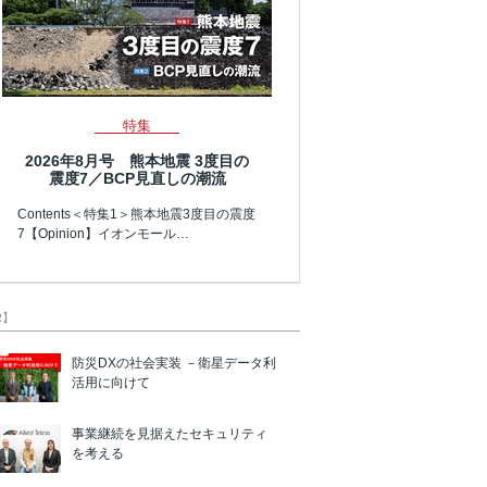
特集
2026年8月号 熊本地震 3度目の
震度7／BCP見直しの潮流
Contents＜特集1＞熊本地震3度目の震度
7【Opinion】イオンモール…
R】
防災DXの社会実装 －衛星データ利
活用に向けて
事業継続を見据えたセキュリティ
を考える