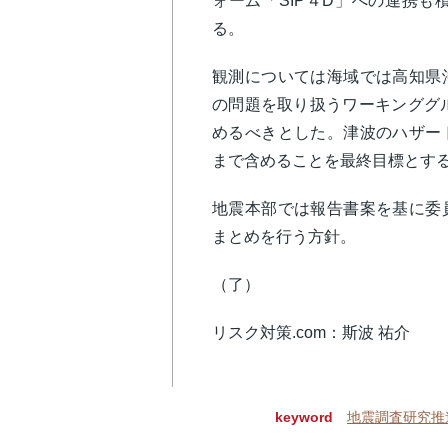
ォーム「SIP４D」への連携
る。
観測については海域では高知県
の問題を取り扱うワーキンググル
めるべきとした。津波のハザー
まで含めることを最終目標とす
地震本部では報告書案を基に委
まとめを行う方針。
（了）
リスク対策.com：斯波 祐介
keyword
地震調査研究推