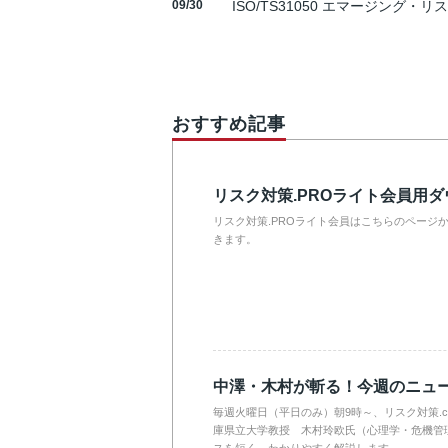
09/30
ISO/TS31050 エマージング・リ
おすすめ記事
リスク対策.PROライト会員用
リスク対策.PROライト会員はこちらのページ
きます。
中澤・木村が斬る！今週のニュ
毎週火曜日（平日のみ）朝9時～、リスク対策.
庫県立大学教授 木村玲欧氏（心理学・危機管