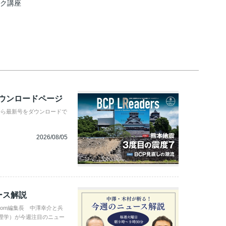
スク講座
ダウンロードページ
から最新号をダウンロードで
2026/08/05
ース解説
com編集長 中澤幸介と兵
理学）が今週注目のニュー