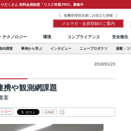
りだくさん 有料会員制度「リスク対策.PRO」募集中
危機管理担当者にお役立ち情報
メルマガ・会員登録のご案内
T・テクノロジー
環境
コンプライアンス
安全衛生
動向調査
事例から学ぶ
インタビュー
ニュープロダクツ
連載・コ
2018/01/23
連携や観測網課題
書案
e-mail