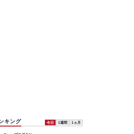
ンキング
今日
1週間
1ヵ月