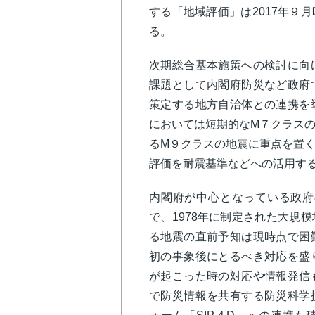
する「地域評価」は2017年９
る。
次期総合基本施策への検討に向
課題として内閣府防災など政府
策定する地方自治体との連携を
においては短期的なM７クラス
るM９クラスの地震に重点を置
評価を耐震基準などへの活用す
内閣府が中心となっている政府
で、1978年に制定された大規
る地震の直前予知は現時点で困
初の事象後にとるべき対応を盛
が起こった時の対応や情報発信
で防災情報を共有する防災科学