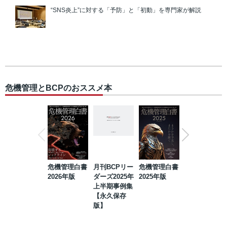
“SNS炎上”に対する「予防」と「初動」を専門家が解説
危機管理とBCPのおススメ本
危機管理白書
月刊BCPリー
危機管理白書
2023年防災・
2026年版
ダーズ2025年
2025年版
BCP・リスク
上半期事例集
マネジメント
【永久保存
事例集【永久
版】
保存版】