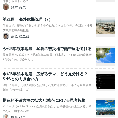
抑制から生まれるこ…
鈴木 英夫
第21回 海外危機管理（7）
前回まで、現地のＴ氏の対応を中心に見てきましたが、今回は本社及
び中東地域の統括機…
高原 彦二郎
令和8年熊本地震 猛暑の被災地で熱中症を避ける
最大震度7を記録した令和8年熊本地震。熊本県内では400超の避難所
が開設され、約9千人…
令和8年熊本地震 広がるデマ、どう見分ける？
SNSとの向き合い方
28日に発生した最大震度7を記録した熊本地震では、早くも豪華寝台
列車「ななつ星」が…
構造的不確実性の拡大と対応における思考転換
イメージ（Adobe Stock）企業の目的は、企業価値の向上にある。そ
のため、将来の不確…
後藤 茂之