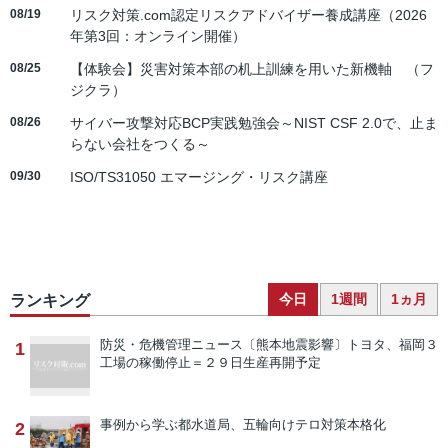
08/19
リスク対策.com認定リスクアドバイザー養成講座（2026
年第3回：オンライン開催）
08/25
【体験会】災害対策本部の机上訓練を用いた新機軸 （フ
ジクラ）
08/26
サイバー攻撃対応BCP実践勉強会～NIST CSF 2.0で、止ま
らない会社をつくる～
09/30
ISO/TS31050 エマージング・リスク講座
今日
1週間
1ヵ月
ランキング
防災・危機管理ニュース
〔熊本地震影響〕トヨタ、福岡３
1
工場の稼働停止＝２９日生産再開予定
事例から学ぶ
都水道局、五輪向けテロ対策本格化
2