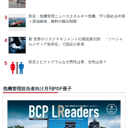
防災・危機管理ニュース
エネルギー危機、守り固める中国
3
＝原油確保、燃料の輸出制限
新 世界のリスクマネジメントの潮流
第22回 「ソーシャ
4
ルメディア依存症」で訴訟が多発
防災とピクトグラム
なぜ男性は青、女性は赤？
5
危機管理担当者向け月刊PDF冊子