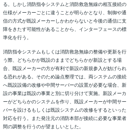
る。しかし消防指令システムと消防救急無線の相互接続の
仕様がメーカーごとに違うことが明らかとなり、制御や通
信の方式が既設メーカーしかわからないと今後の通信に支
障をきたす可能性があることから、インターフェースの標
準化を行う。
消防指令システムもしくは消防救急無線の整備や更新を行
う際、どちらかが既設のままでどちらかが新設とする場
合、既設メーカーの方が有利で新設の新規参入が妨げられ
る恐れがある。そのため論点整理では、両システムの接続
へ既設設備の改修や中間サーバーの設置が必要な場合、新
設の事業は既設の事業と別に切り分けて実施。新設メーカ
ーがどちらかのシステムを作り、既設メーカーが中間サー
バーを設けるもしくは既設システムの改修をするといった
対応を行う。また発注元の消防本部が接続に必要な事業者
間の調整を行うのが望ましいとした。