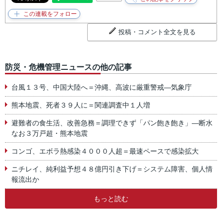
投稿・コメント全文を見る
防災・危機管理ニュースの他の記事
台風１３号、中国大陸へ＝沖縄、高波に厳重警戒―気象庁
熊本地震、死者３９人に＝関連調査中１人増
避難者の食生活、改善急務＝調理できず「パン飽き飽き」―断水
なお３万戸超・熊本地震
コンゴ、エボラ熱感染４０００人超＝最速ペースで感染拡大
ニチレイ、純利益予想４８億円引き下げ＝システム障害、個人情
報流出か
もっと読む