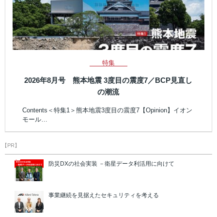
特集
2026年8月号 熊本地震 3度目の震度7／BCP見直し
の潮流
Contents＜特集1＞熊本地震3度目の震度7【Opinion】イオン
モール…
【PR】
防災DXの社会実装 －衛星データ利活用に向けて
事業継続を見据えたセキュリティを考える