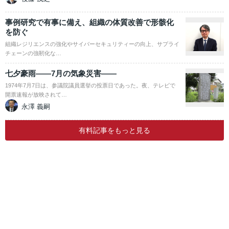
事例研究で有事に備え、組織の体質改善で形骸化
を防ぐ
組織レジリエンスの強化やサイバーセキュリティーの向上、サプライ
チェーンの強靭化な…
七夕豪雨――7月の気象災害――
1974年7月7日は、参議院議員選挙の投票日であった。夜、テレビで
開票速報が放映されて…
永澤 義嗣
有料記事をもっと見る