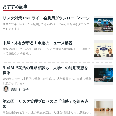
おすすめ記事
リスク対策.PROライト会員用ダウンロードページ
リスク対策.PROライト会員はこちらのページから最新号をダウンロ
ードできます。
中澤・木村が斬る！今週のニュース解説
毎週火曜日（平日のみ）朝9時～、リスク対策.com編集長 中澤幸介
と兵庫県立大学教授…
生成AIで就活の進路相談も、大学生の利用実態を
探る
2025年ごろから本格的に普及した生成AI。大学教育でも、急速に普及
が広がっています。…
吉野 ヒロ子
第26回 リスク管理プロセスに「追跡」を組み込
め
最も効果的なビジネス上の意思決定は、迅速な行動よりも、意図的な