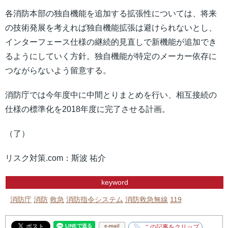
各消防本部の独自機能を追加する拡張性については、将来
の技術発展を考えれば独自機能拡張は避けられないとし、
インターフェース仕様の継続的見直しで新機能が追加でき
るようにしていく方針。独自機能が特定のメーカー依存に
つながらないよう留意する。
消防庁では今年度中に中間とりまとめを行い、相互接続の
仕様の標準化を2018年度に完了させる計画。
（了）
リスク対策.com：斯波 祐介
keyword
消防庁
消防
救急
消防指令システム
消防救急無線
119
e-mail