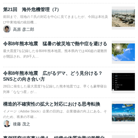
第21回 海外危機管理（7）
前回まで、現地のＴ氏の対応を中心に見てきましたが、今回は本社及
び中東地域の統括機…
高原 彦二郎
令和8年熊本地震 猛暑の被災地で熱中症を避ける
最大震度7を記録した令和8年熊本地震。熊本県内では400超の避難所
が開設され、約9千人…
令和8年熊本地震 広がるデマ、どう見分ける？
SNSとの向き合い方
28日に発生した最大震度7を記録した熊本地震では、早くも豪華寝台
列車「ななつ星」が…
構造的不確実性の拡大と対応における思考転換
イメージ（Adobe Stock）企業の目的は、企業価値の向上にある。そ
のため、将来の不確…
後藤 茂之