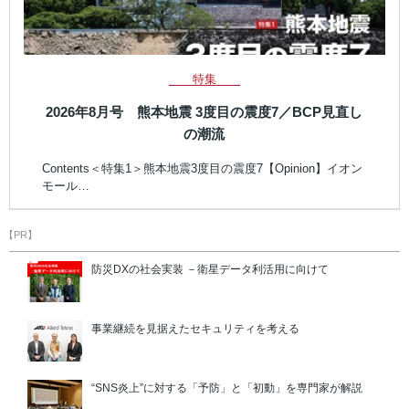
特集
2026年8月号 熊本地震 3度目の震度7／BCP見直し
の潮流
Contents＜特集1＞熊本地震3度目の震度7【Opinion】イオン
モール…
【PR】
防災DXの社会実装 －衛星データ利活用に向けて
事業継続を見据えたセキュリティを考える
“SNS炎上”に対する「予防」と「初動」を専門家が解説