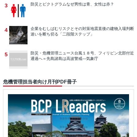
防災とピクトグラム
なぜ男性は青、女性は赤？
3
企業をむしばむリスクとその対策
地震直後の建物入場判断
4
迷いを断ち切る「二段階ステップ」
防災・危機管理ニュース
台風１８号、フィリピン北部付近
5
通過へ＝先島諸島は高波警戒―気象庁
危機管理担当者向け月刊PDF冊子