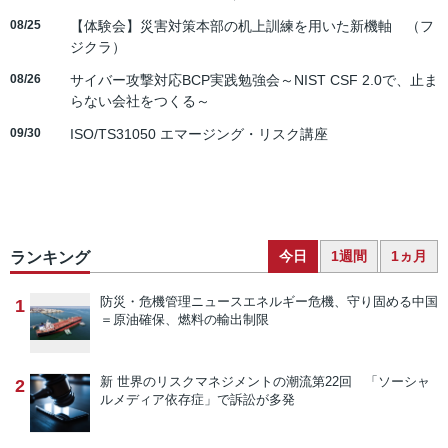
08/25
【体験会】災害対策本部の机上訓練を用いた新機軸 （フ
ジクラ）
08/26
サイバー攻撃対応BCP実践勉強会～NIST CSF 2.0で、止ま
らない会社をつくる～
09/30
ISO/TS31050 エマージング・リスク講座
今日
1週間
1ヵ月
ランキング
防災・危機管理ニュース
エネルギー危機、守り固める中国
1
＝原油確保、燃料の輸出制限
新 世界のリスクマネジメントの潮流
第22回 「ソーシャ
2
ルメディア依存症」で訴訟が多発