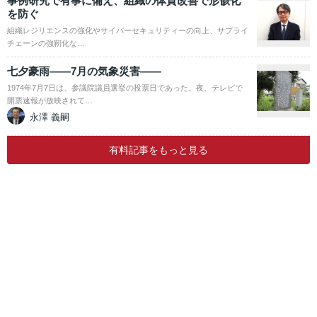
事例研究で有事に備え、組織の体質改善で形骸化
を防ぐ
組織レジリエンスの強化やサイバーセキュリティーの向上、サプライ
チェーンの強靭化な…
七夕豪雨――7月の気象災害――
1974年7月7日は、参議院議員選挙の投票日であった。夜、テレビで
開票速報が放映されて…
永澤 義嗣
有料記事をもっと見る