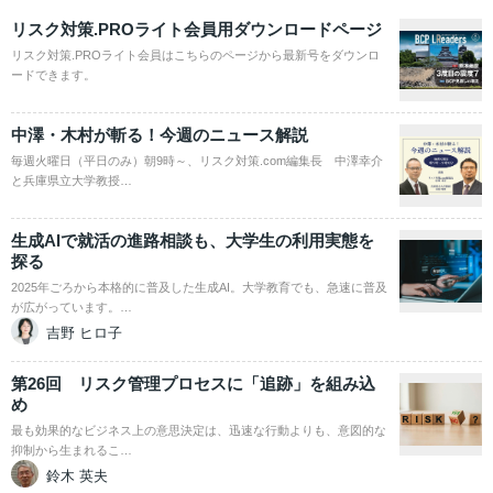
リスク対策.PROライト会員用ダウンロードページ
リスク対策.PROライト会員はこちらのページから最新号をダウンロ
ードできます。
中澤・木村が斬る！今週のニュース解説
毎週火曜日（平日のみ）朝9時～、リスク対策.com編集長 中澤幸介
と兵庫県立大学教授…
生成AIで就活の進路相談も、大学生の利用実態を
探る
2025年ごろから本格的に普及した生成AI。大学教育でも、急速に普及
が広がっています。…
吉野 ヒロ子
第26回 リスク管理プロセスに「追跡」を組み込
め
最も効果的なビジネス上の意思決定は、迅速な行動よりも、意図的な
抑制から生まれるこ…
鈴木 英夫