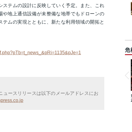
システムの設計に反映していく予定。また、これ
場や地上通信設備が未整備な地帯でもドローンの
ステムの実現とともに、新たな利用領域の開拓と
危
_pdf.php?pTb=t_news_&pRi=1135&pJe=1
ニュースリリースは以下のメールアドレスにお
press.co.jp