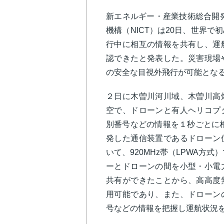
新エネルギー・産業技術総合開発
機構（NICT）は20日、世界
行中に相互の情報を共有し、運
認できたと発表した。災害現場
の安全な目視外飛行が可能とな
２日に木曽川河川域、木曽川高
空で、ドローンと有人ヘリコプ
別番号などの情報を１秒ごとに相
発した通信装置であるドローン
いて、920MHz帯（LPWA方
ーとドローンの間を小型・小電
共有ができたことから、高高度
用可能であり、また、ドローン
号などの情報を把握し運航状況