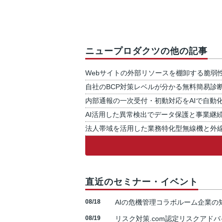
ニュープロダクツの他の記事
Webサイトの外部リソースを棚卸する脆弱
自社のBCP対策レベルが分かる無料簡易診
内部通報の一次受付・初動対応をAIで自動
AI活用した異常検出でデータ保護と事業継
法人帯域を活用した業務特化型無線機と外
直近のセミナー・イベント
08/18
AIの危機管理コラボルーム企業
08/19
リスク対策.com認定リスクアドバ