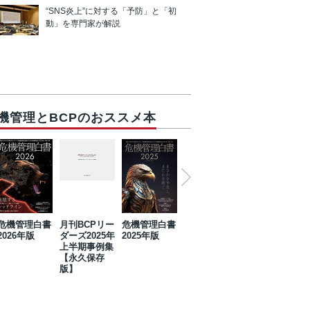
“SNS炎上”に対する「予防」と「初
動」を専門家が解説
機管理とBCPのおススメ本
危機管理白書
月刊BCPリー
危機管理白書
2023年防災・
危機管理白書
2026年版
ダーズ2025年
2025年版
BCP・リスク
2024年版
上半期事例集
マネジメント
【永久保存
事例集【永久
版】
保存版】