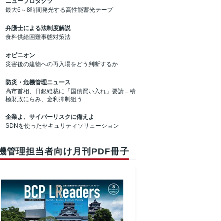
ニュープロダクツ
最大6～8時間発光する高性能蓄光テープ
弁護士による法制度解説
食料供給困難事態対策法
オピニオン
災害後の建物への再入場をどう判断するか
防災・危機管理ニュース
高市首相、日銀総裁に「国債買い入れ」要請＝積
極財政にらみ、金利抑制狙う
企業よ、サイバーリスクに備えよ
SDNを使ったセキュリティソリューション
機管理担当者向け月刊PDF冊子