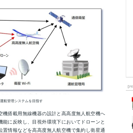
【P
運航管理システムを目指す
空機搭載用無線機器の設計と高高度無人航空機へ
機能に反映し、目視外環境下においてドローンと
位置情報などを高高度無人航空機で集約し衛星通