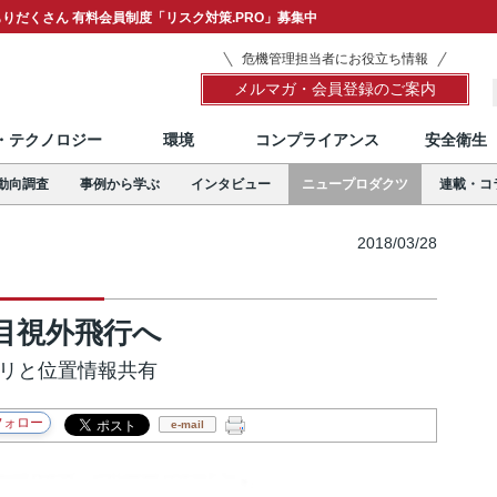
りだくさん 有料会員制度「リスク対策.PRO」募集中
危機管理担当者にお役立ち情報
メルマガ・会員登録のご案内
T・テクノロジー
環境
コンプライアンス
安全衛生
動向調査
事例から学ぶ
インタビュー
ニュープロダクツ
連載・コ
2018/03/28
目視外飛行へ
ヘリと位置情報共有
e-mail