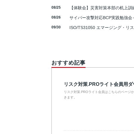
08/25
【体験会】災害対策本部の机上訓
08/26
サイバー攻撃対応BCP実践勉強会～N
09/30
ISO/TS31050 エマージング・リ
おすすめ記事
リスク対策.PROライト会員用
リスク対策.PROライト会員はこちらのページ
きます。