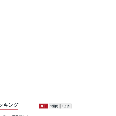
ンキング
今日
1週間
1ヵ月