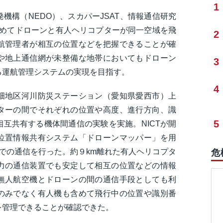
1
機構（NEDO）、スカパーJSAT、情報通信研究
で初めてドローンと有人ヘリコプターが同一空域を飛
2
航管理者が相互の位置などを把握できることが確
や地上通信網が未整備な地帯においてもドローン
3
る運航管理システムの実現を目指す。
4
畑地区河川防災ステーション（愛知県愛西市）上
ターの間でそれぞれの位置や高度、進行方向、識
5
互共有する機体間通信の実験を実施。NICTが開
位置情報共有システム「ドローンマッパー」を用
式）での通信を行った。約９km離れた有人ヘリコプタ
危
力の通信装置でも安定して相互の位置などの情報
無人航空機とドローンの間の通信手段としても利
のみでなく有人機も含めて飛行中の位置や識別番
を管理できることが確認できた。