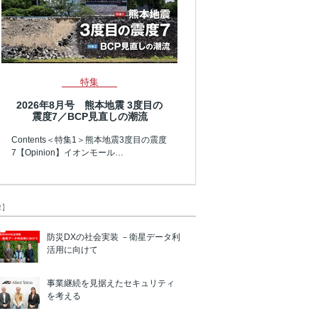
特集
2026年8月号 熊本地震 3度目の
震度7／BCP見直しの潮流
Contents＜特集1＞熊本地震3度目の震度
7【Opinion】イオンモール…
R】
防災DXの社会実装 －衛星データ利
活用に向けて
事業継続を見据えたセキュリティ
を考える