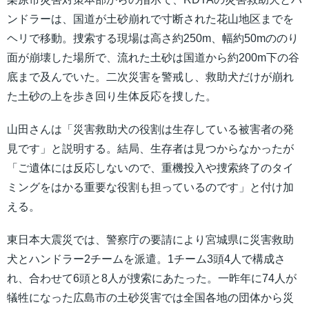
ンドラーは、国道が土砂崩れで寸断された花山地区までを
ヘリで移動。捜索する現場は高さ約250m、幅約50mののり
面が崩壊した場所で、流れた土砂は国道から約200m下の谷
底まで及んでいた。二次災害を警戒し、救助犬だけが崩れ
た土砂の上を歩き回り生体反応を捜した。
山田さんは「災害救助犬の役割は生存している被害者の発
見です」と説明する。結局、生存者は見つからなかったが
「ご遺体には反応しないので、重機投入や捜索終了のタイ
ミングをはかる重要な役割も担っているのです」と付け加
える。
東日本大震災では、警察庁の要請により宮城県に災害救助
犬とハンドラー2チームを派遣。1チーム3頭4人で構成さ
れ、合わせて6頭と8人が捜索にあたった。一昨年に74人が
犠牲になった広島市の土砂災害では全国各地の団体から災