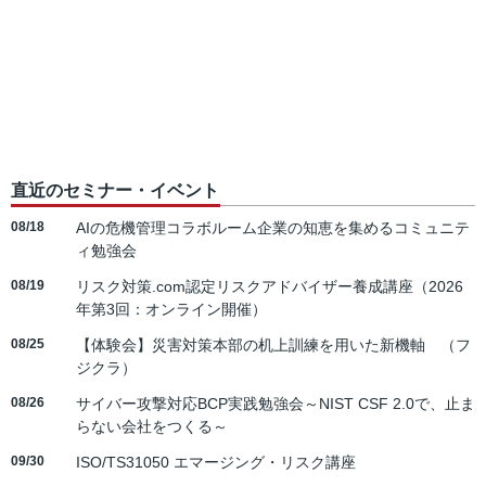
直近のセミナー・イベント
08/18
AIの危機管理コラボルーム企業の知恵を集めるコミュニテ
ィ勉強会
08/19
リスク対策.com認定リスクアドバイザー養成講座（2026
年第3回：オンライン開催）
08/25
【体験会】災害対策本部の机上訓練を用いた新機軸 （フ
ジクラ）
08/26
サイバー攻撃対応BCP実践勉強会～NIST CSF 2.0で、止ま
らない会社をつくる～
09/30
ISO/TS31050 エマージング・リスク講座