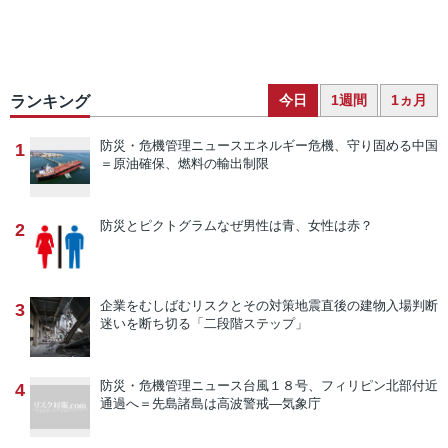
今日
1週間
1ヵ月
ランキング
防災・危機管理ニュース
エネルギー危機、守り固める中国
1
＝原油確保、燃料の輸出制限
防災とピクトグラム
なぜ男性は青、女性は赤？
2
企業をむしばむリスクとその対策
地震直後の建物入場判断
3
迷いを断ち切る「二段階ステップ」
防災・危機管理ニュース
台風１８号、フィリピン北部付近
4
通過へ＝先島諸島は高波警戒―気象庁