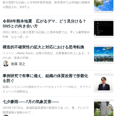
最大震度7を記録した令和8年熊本地震。熊本県内では400超の避難所
が開設され、約9千人…
令和8年熊本地震 広がるデマ、どう見分ける？
SNSとの向き合い方
28日に発生した最大震度7を記録した熊本地震では、早くも豪華寝台
列車「ななつ星」が…
構造的不確実性の拡大と対応における思考転換
イメージ（Adobe Stock）企業の目的は、企業価値の向上にある。そ
のため、将来の不確…
後藤 茂之
事例研究で有事に備え、組織の体質改善で形骸化
を防ぐ
組織レジリエンスの強化やサイバーセキュリティーの向上、サプライ
チェーンの強靭化な…
七夕豪雨――7月の気象災害――
1974年7月7日は、参議院議員選挙の投票日であった。夜、テレビで
開票速報が放映されて…