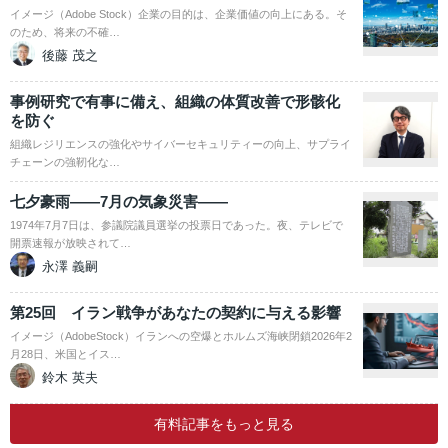
イメージ（Adobe Stock）企業の目的は、企業価値の向上にある。そ
のため、将来の不確…
後藤 茂之
事例研究で有事に備え、組織の体質改善で形骸化
を防ぐ
組織レジリエンスの強化やサイバーセキュリティーの向上、サプライ
チェーンの強靭化な…
七夕豪雨――7月の気象災害――
1974年7月7日は、参議院議員選挙の投票日であった。夜、テレビで
開票速報が放映されて…
永澤 義嗣
第25回 イラン戦争があなたの契約に与える影響
イメージ（AdobeStock）イランへの空爆とホルムズ海峡閉鎖2026年2
月28日、米国とイス…
鈴木 英夫
有料記事をもっと見る