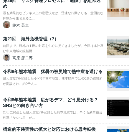
第26回 リスク管理プロセスに「追跡」を組み込
め
最も効果的なビジネス上の意思決定は、迅速な行動よりも、意図的な
抑制から生まれるこ…
鈴木 英夫
第21回 海外危機管理（7）
前回まで、現地のＴ氏の対応を中心に見てきましたが、今回は本社及
び中東地域の統括機…
高原 彦二郎
令和8年熊本地震 猛暑の被災地で熱中症を避ける
最大震度7を記録した令和8年熊本地震。熊本県内では400超の避難所
が開設され、約9千人…
令和8年熊本地震 広がるデマ、どう見分ける？
SNSとの向き合い方
28日に発生した最大震度7を記録した熊本地震では、早くも豪華寝台
列車「ななつ星」が…
構造的不確実性の拡大と対応における思考転換