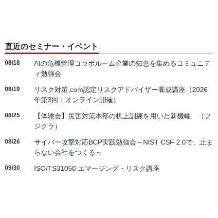
直近のセミナー・イベント
08/18
AIの危機管理コラボルーム企業の知恵を集めるコミュニテ
ィ勉強会
08/19
リスク対策.com認定リスクアドバイザー養成講座（2026
年第3回：オンライン開催）
08/25
【体験会】災害対策本部の机上訓練を用いた新機軸 （フ
ジクラ）
08/26
サイバー攻撃対応BCP実践勉強会～NIST CSF 2.0で、止ま
らない会社をつくる～
09/30
ISO/TS31050 エマージング・リスク講座