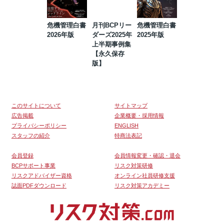
危機管理白書
月刊BCPリー
危機管理白書
2023年防災・
2026年版
ダーズ2025年
2025年版
BCP・リスク
上半期事例集
マネジメント
【永久保存
事例集【永久
版】
保存版】
このサイトについて
サイトマップ
広告掲載
企業概要・採用情報
プライバシーポリシー
ENGLISH
スタッフの紹介
特商法表記
会員登録
会員情報変更・確認・退会
BCPサポート事業
リスク対策研修
リスクアドバイザー資格
オンライン社員研修支援
誌面PDFダウンロード
リスク対策アカデミー