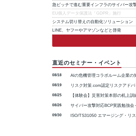
急ピッチで進む重要インフラのサイバー攻
EU個人データ保護法「GDPR」施行
システム切り替えの自動化ソリューション
LINE、ヤフーやアマゾンなどと啓発
直近のセミナー・イベント
08/18
AIの危機管理コラボルーム企業
08/19
リスク対策.com認定リスクアドバ
08/25
【体験会】災害対策本部の机上訓
08/26
サイバー攻撃対応BCP実践勉強会～N
09/30
ISO/TS31050 エマージング・リ