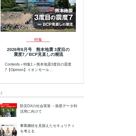
特集
2026年8月号 熊本地震 3度目の
震度7／BCP見直しの潮流
Contents＜特集1＞熊本地震3度目の震度
7【Opinion】イオンモール…
R】
防災DXの社会実装 －衛星データ利
活用に向けて
事業継続を見据えたセキュリティ
を考える