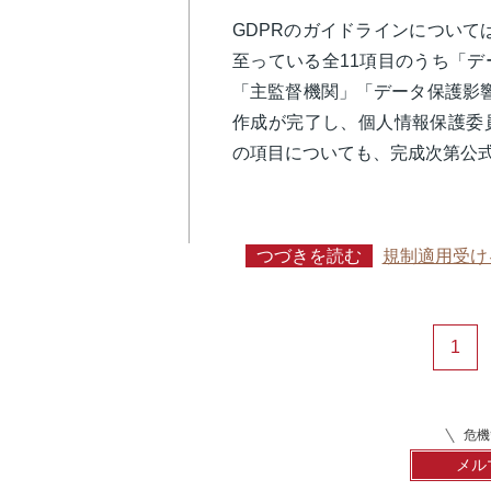
GDPRのガイドラインについては
至っている全11項目のうち「
「主監督機関」「データ保護影
作成が完了し、個人情報保護委
の項目についても、完成次第公
つづきを読む
規制適用受け
1
危機
メル