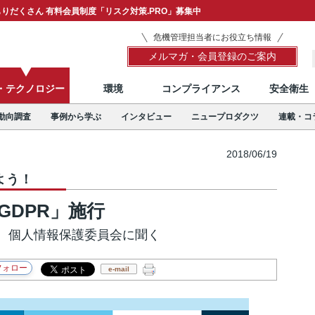
りだくさん 有料会員制度「リスク対策.PRO」募集中
危機管理担当者にお役立ち情報
メルマガ・会員登録のご案内
T・テクノロジー
環境
コンプライアンス
安全衛生
動向調査
事例から学ぶ
インタビュー
ニュープロダクツ
連載・コ
2018/06/19
よう！
GDPR」施行
、個人情報保護委員会に聞く
e-mail