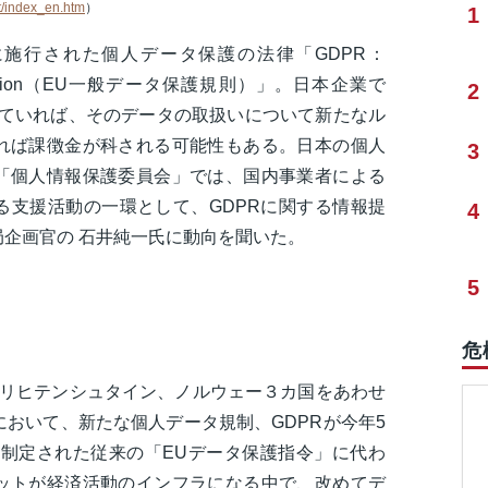
ct/index_en.htm
）
1
に施行された個人データ保護の法律「GDPR：
on Regulation（EU一般データ保護規則）」。日本企業で
2
っていれば、そのデータの取扱いについて新たなル
れば課徴金が科される可能性もある。日本の個人
3
「個人情報保護委員会」では、国内事業者による
る支援活動の一環として、GDPRに関する情報提
4
企画官の 石井純一氏に動向を聞いた。
5
危
、リヒテンシュタイン、ノルウェー３カ国をあわせ
において、新たな個人データ規制、GDPRが今年5
年に制定された従来の「EUデータ保護指令」に代わ
ットが経済活動のインフラになる中で、改めてデ