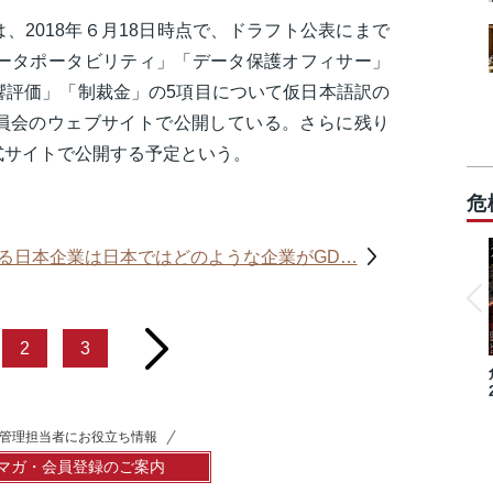
、2018年６月18日時点で、ドラフト公表にまで
データポータビリティ」「データ保護オフィサー」
響評価」「制裁金」の5項目について仮日本語訳の
員会のウェブサイトで公開している。さらに残り
式サイトで公開する予定という。
危
る日本企業は日本ではどのような企業がGD…
next
2
3
管理担当者にお役立ち情報
マガ・会員登録のご案内