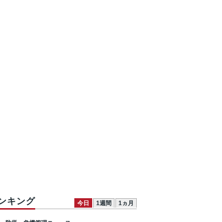
ンキング
今日
1週間
1ヵ月