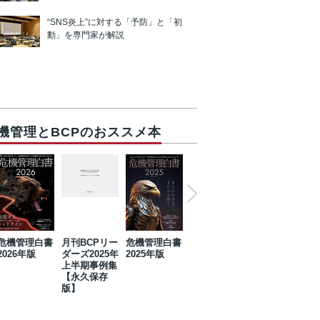
“SNS炎上”に対する「予防」と「初
動」を専門家が解説
機管理とBCPのおススメ本
危機管理白書
月刊BCPリー
危機管理白書
2023年防災・
危機管理白書
2026年版
ダーズ2025年
2025年版
BCP・リスク
2024年版
上半期事例集
マネジメント
【永久保存
事例集【永久
版】
保存版】