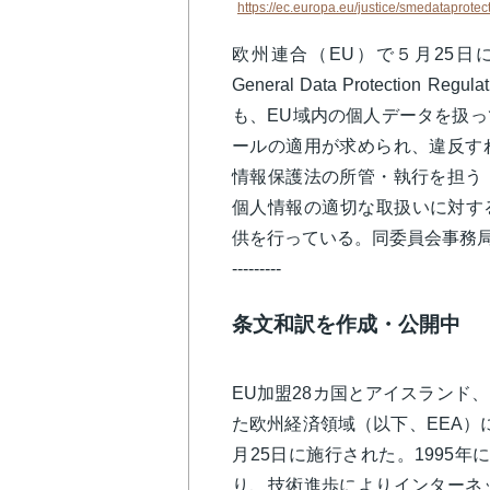
https://ec.europa.eu/justice/smedataprote
欧州連合（EU）で５月25日
General Data Protecti
も、EU域内の個人データを扱
ールの適用が求められ、違反す
情報保護法の所管・執行を担う
個人情報の適切な取扱いに対す
供を行っている。同委員会事務局
---------
条文和訳を作成・公開中
EU加盟28カ国とアイスランド
た欧州経済領域（以下、EEA）
月25日に施行された。1995
り、技術進歩によりインターネ