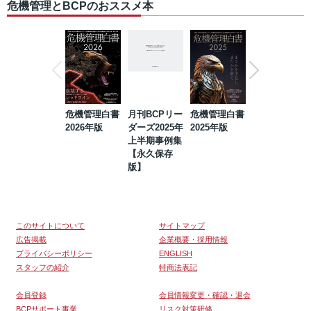
危機管理とBCPのおススメ本
危機管理白書
月刊BCPリー
危機管理白書
2023年防災・
2026年版
ダーズ2025年
2025年版
BCP・リスク
上半期事例集
マネジメント
【永久保存
事例集【永久
版】
保存版】
このサイトについて
サイトマップ
広告掲載
企業概要・採用情報
プライバシーポリシー
ENGLISH
スタッフの紹介
特商法表記
会員登録
会員情報変更・確認・退会
BCPサポート事業
リスク対策研修