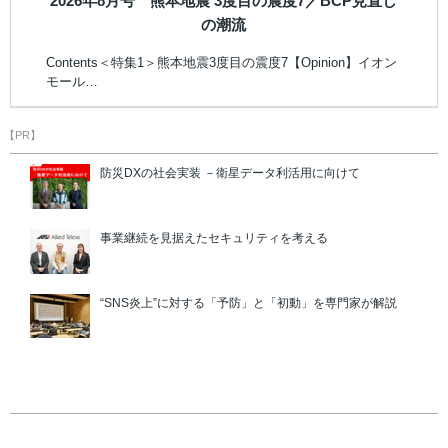
2026年8月号 熊本地震 3度目の震度7／BCP見直し
の潮流
Contents＜特集1＞熊本地震3度目の震度7【Opinion】イオン
モール…
【PR】
防災DXの社会実装 －衛星データ利活用に向けて
事業継続を見据えたセキュリティを考える
“SNS炎上”に対する「予防」と「初動」を専門家が解説