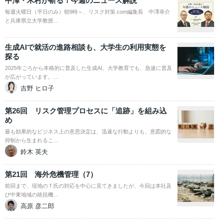
中澤・木村が斬る！今週のニュース解説
毎週火曜日（平日のみ）朝9時～、リスク対策.com編集長 中澤幸介
と兵庫県立大学教授…
生成AIで就活の進路相談も、大学生の利用実態を
探る
2025年ごろから本格的に普及した生成AI。大学教育でも、急速に普及
が広がっています。…
吉野 ヒロ子
第26回 リスク管理プロセスに「追跡」を組み込
め
最も効果的なビジネス上の意思決定は、迅速な行動よりも、意図的な
抑制から生まれるこ…
鈴木 英夫
第21回 海外危機管理（7）
前回まで、現地のＴ氏の対応を中心に見てきましたが、今回は本社及
び中東地域の統括機…
高原 彦二郎