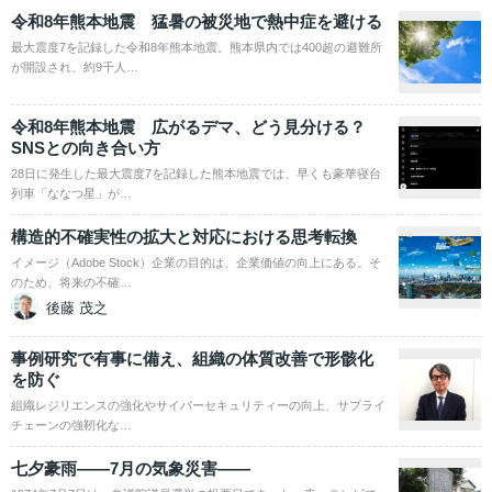
令和8年熊本地震 猛暑の被災地で熱中症を避ける
最大震度7を記録した令和8年熊本地震。熊本県内では400超の避難所
が開設され、約9千人…
令和8年熊本地震 広がるデマ、どう見分ける？
SNSとの向き合い方
28日に発生した最大震度7を記録した熊本地震では、早くも豪華寝台
列車「ななつ星」が…
構造的不確実性の拡大と対応における思考転換
イメージ（Adobe Stock）企業の目的は、企業価値の向上にある。そ
のため、将来の不確…
後藤 茂之
事例研究で有事に備え、組織の体質改善で形骸化
を防ぐ
組織レジリエンスの強化やサイバーセキュリティーの向上、サプライ
チェーンの強靭化な…
七夕豪雨――7月の気象災害――