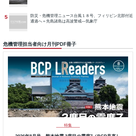
防災・危機管理ニュース
台風１８号、フィリピン北部付近
5
通過へ＝先島諸島は高波警戒―気象庁
危機管理担当者向け月刊PDF冊子
特集