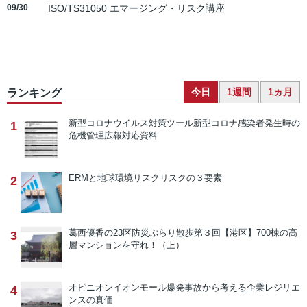
09/30
ISO/TS31050 エマージング・リスク講座
今日
1週間
1ヵ月
ランキング
新型コロナウイルス対策ツール
新型コロナ感染者発生時の
1
危機管理広報対応資料
ERMと地球環境リスク
リスクの３要素
2
葛西優香の23区防災ぶらり散歩
第３回【港区】700棟の高
3
層マンションを守れ！（上）
オピニオン
イオンモール爆発事故から考える企業レジリエ
4
ンスの真価