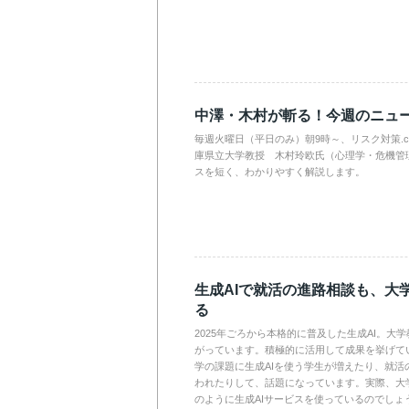
中澤・木村が斬る！今週のニュ
毎週火曜日（平日のみ）朝9時～、リスク対策.
庫県立大学教授 木村玲欧氏（心理学・危機管
スを短く、わかりやすく解説します。
生成AIで就活の進路相談も、大
る
2025年ごろから本格的に普及した生成AI。大
がっています。積極的に活用して成果を挙げて
学の課題に生成AIを使う学生が増えたり、就活
われたりして、話題になっています。実際、大
のように生成AIサービスを使っているのでしょ