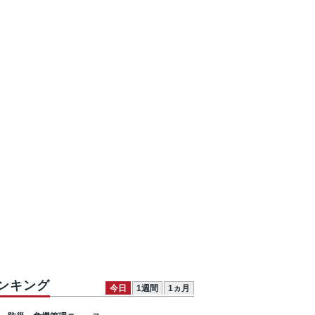
ンキング
今日
1週間
1ヵ月