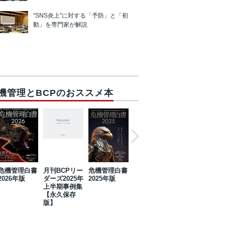
“SNS炎上”に対する「予防」と「初
動」を専門家が解説
機管理とBCPのおススメ本
危機管理白書
月刊BCPリー
危機管理白書
2023年防災・
危機管理白書
2026年版
ダーズ2025年
2025年版
BCP・リスク
2024年版
上半期事例集
マネジメント
【永久保存
事例集【永久
版】
保存版】