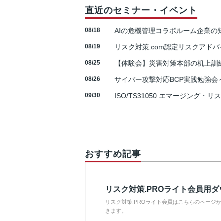
直近のセミナー・イベント
08/18
AIの危機管理コラボルーム企業
08/19
リスク対策.com認定リスクアドバ
08/25
【体験会】災害対策本部の机上訓
08/26
サイバー攻撃対応BCP実践勉強会～N
09/30
ISO/TS31050 エマージング・リ
おすすめ記事
リスク対策.PROライト会員用
リスク対策.PROライト会員はこちらのページ
きます。