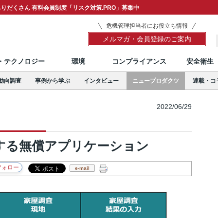
りだくさん 有料会員制度「リスク対策.PRO」募集中
危機管理担当者にお役立ち情報
メルマガ・会員登録のご案内
T・テクノロジー
環境
コンプライアンス
安全衛生
動向調査
事例から学ぶ
インタビュー
ニュープロダクツ
連載・コ
2022/06/29
する無償アプリケーション
e-mail