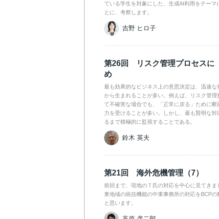
ている学生を対象にした、生成AI利用をテーマ
とに、考察します。
吉野 ヒロ子
第26回 リスク管理プロセスに
め
最も効果的なビジネス上の意思決定は、迅速な
から生まれることが多い。例えば、リスク管理
て不確実な場合でも、「正常に戻る」ために断
力を受けることが多い。しかし、最も賢明な対
るまで積極的に監視することである。
鈴木 英夫
第21回 海外危機管理（7）
前回まで、現地のＴ氏の対応を中心に見てきま
東地域の統括機能の中東事務所の対応をBCPの
と思います。
高原 彦二郎