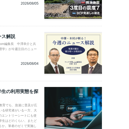
2026/08/05
ース解説
com編集長 中澤幸介と兵
理学）が今週注目のニュー
2026/08/04
学生の利用実態を探
学教育でも、急速に普及が広
いる研究者がいる一方、大
のエントリーシートにも使
学生はどのくらい、またど
うか。筆者のゼミで実施し