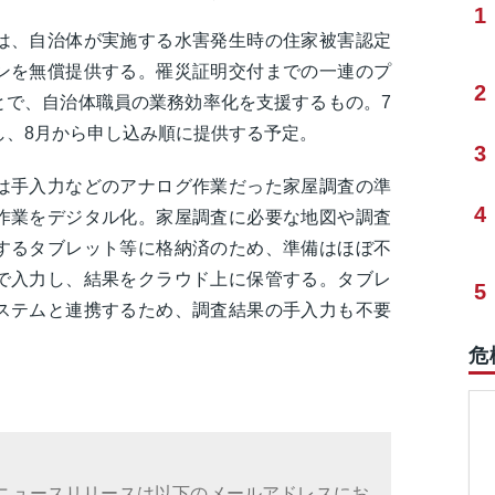
1
は、自治体が実施する水害発生時の住家被害認定
ンを無償提供する。罹災証明交付までの一連のプ
2
とで、自治体職員の業務効率化を支援するもの。7
し、8月から申し込み順に提供する予定。
3
は手入力などのアナログ作業だった家屋調査の準
4
作業をデジタル化。家屋調査に必要な地図や調査
するタブレット等に格納済のため、準備はほぼ不
で入力し、結果をクラウド上に保管する。タブレ
5
ステムと連携するため、調査結果の手入力も不要
危
ニュースリリースは以下のメールアドレスにお