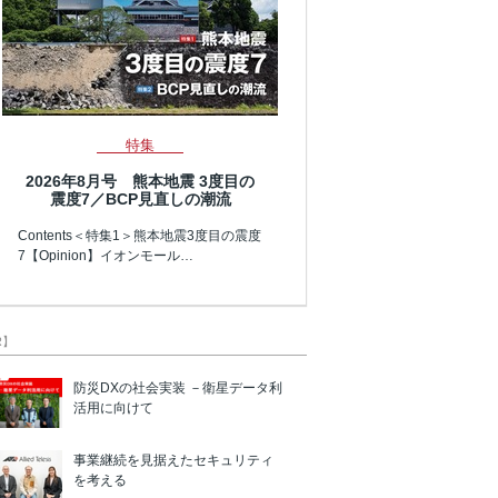
特集
2026年8月号 熊本地震 3度目の
震度7／BCP見直しの潮流
Contents＜特集1＞熊本地震3度目の震度
7【Opinion】イオンモール…
R】
防災DXの社会実装 －衛星データ利
活用に向けて
事業継続を見据えたセキュリティ
を考える