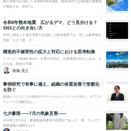
最大震度7を記録した令和8年熊本地震。熊本県内では400超の避難所
が開設され、約9千人…
令和8年熊本地震 広がるデマ、どう見分ける？
SNSとの向き合い方
28日に発生した最大震度7を記録した熊本地震では、早くも豪華寝台
列車「ななつ星」が…
構造的不確実性の拡大と対応における思考転換
イメージ（Adobe Stock）企業の目的は、企業価値の向上にある。そ
のため、将来の不確…
後藤 茂之
事例研究で有事に備え、組織の体質改善で形骸化
を防ぐ
組織レジリエンスの強化やサイバーセキュリティーの向上、サプライ
チェーンの強靭化な…
七夕豪雨――7月の気象災害――
1974年7月7日は、参議院議員選挙の投票日であった。夜、テレビで
開票速報が放映されて…