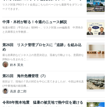
リスク対策.PROライト会員はこちらのページから最新号をダウンロ
ードできます。
中澤・木村が斬る！今週のニュース解説
毎週火曜日（平日のみ）朝9時～、リスク対策.com編集長 中澤幸介
と兵庫県立大学教授…
第26回 リスク管理プロセスに「追跡」を組み込
め
最も効果的なビジネス上の意思決定は、迅速な行動よりも、意図的な
抑制から生まれるこ…
鈴木 英夫
第21回 海外危機管理（7）
前回まで、現地のＴ氏の対応を中心に見てきましたが、今回は本社及
び中東地域の統括機…
高原 彦二郎
令和8年熊本地震 猛暑の被災地で熱中症を避ける