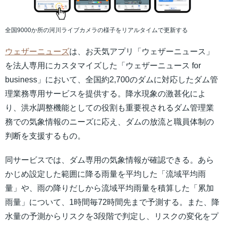
全国9000か所の河川ライブカメラの様子をリアルタイムで更新する
ウェザーニューズ
は、お天気アプリ「ウェザーニュース」
を法人専用にカスタマイズした「ウェザーニュース for
business」において、全国約2,700のダムに対応したダム管
理業務専用サービスを提供する。降水現象の激甚化によ
り、洪水調整機能としての役割も重要視されるダム管理業
務での気象情報のニーズに応え、ダムの放流と職員体制の
判断を支援するもの。
同サービスでは、ダム専用の気象情報が確認できる。あら
かじめ設定した範囲に降る雨量を平均した「流域平均雨
量」や、雨の降りだしから流域平均雨量を積算した「累加
雨量」について、1時間毎72時間先まで予測する。また、降
水量の予測からリスクを3段階で判定し、リスクの変化をプ