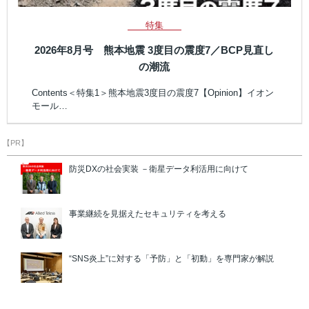
特集
2026年8月号 熊本地震 3度目の震度7／BCP見直し
の潮流
Contents＜特集1＞熊本地震3度目の震度7【Opinion】イオン
モール…
【PR】
防災DXの社会実装 －衛星データ利活用に向けて
事業継続を見据えたセキュリティを考える
“SNS炎上”に対する「予防」と「初動」を専門家が解説