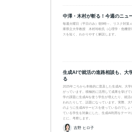
中澤・木村が斬る！今週のニュ
毎週火曜日（平日のみ）朝9時～、リスク対策.
庫県立大学教授 木村玲欧氏（心理学・危機管
スを短く、わかりやすく解説します。
生成AIで就活の進路相談も、大
る
2025年ごろから本格的に普及した生成AI。大
がっています。積極的に活用して成果を挙げて
学の課題に生成AIを使う学生が増えたり、就活
われたりして、話題になっています。実際、大
のように生成AIサービスを使っているのでしょ
ている学生を対象にした、生成AI利用をテーマ
とに、考察します。
吉野 ヒロ子