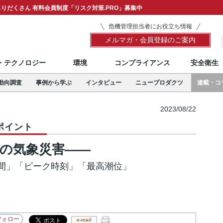
りだくさん 有料会員制度「リスク対策.PRO」募集中
危機管理担当者にお役立ち情報
メルマガ・会員登録のご案内
T・テクノロジー
環境
コンプライアンス
安全衛生
動向調査
事例から学ぶ
インタビュー
ニュープロダクツ
連載・コ
2023/08/22
ポイント
月の気象災害――
間」「ピーク時刻」「最高潮位」
e-mail