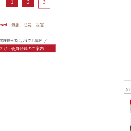
1
2
3
word
気象
防災
災害
管理担当者にお役立ち情報
マガ・会員登録のご案内
【P