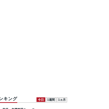
ンキング
今日
1週間
1ヵ月