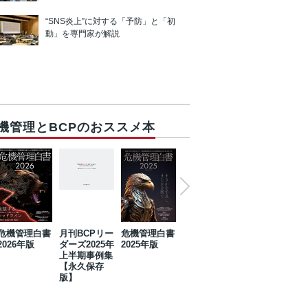
“SNS炎上”に対する「予防」と「初
動」を専門家が解説
機管理とBCPのおススメ本
危機管理白書
月刊BCPリー
危機管理白書
2023年防災・
危機管理白書
2026年版
ダーズ2025年
2025年版
BCP・リスク
2024年版
上半期事例集
マネジメント
【永久保存
事例集【永久
版】
保存版】