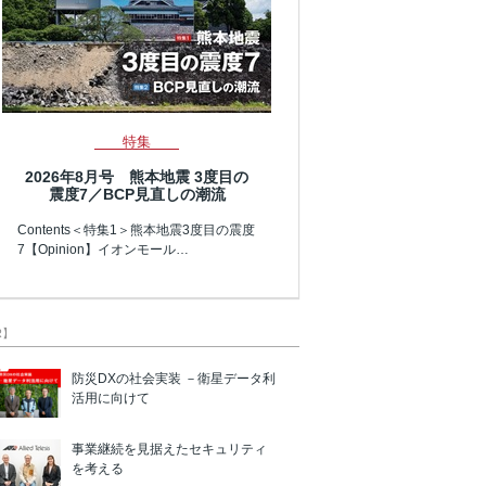
特集
2026年8月号 熊本地震 3度目の
震度7／BCP見直しの潮流
Contents＜特集1＞熊本地震3度目の震度
7【Opinion】イオンモール…
R】
防災DXの社会実装 －衛星データ利
活用に向けて
事業継続を見据えたセキュリティ
を考える