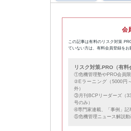
会
この記事は有料のリスク対策.P
ていない方は、有料会員登録をお
リスク対策.PRO（有
①危機管理塾やPRO会員
②Eラーニング（5000
外）
③月刊BCPリーダーズ（3
号のみ）
➃専門家連載、「事例」記
⑤危機管理ニュース解説