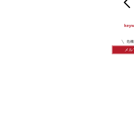
prev
key
危機
メル