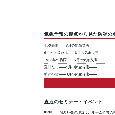
気象予報の観点から見た防災の
七夕豪雨――7月の気象災害――
6月の上陸台風――6月の気象災害――
1963年の梅雨――5月の気象災害――
羅臼だし――4月の気象災害――
彼岸の雪――3月の気象災害――
直近のセミナー・イベント
08/18
AIの危機管理コラボルーム企業