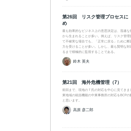
第26回 リスク管理プロセスに
め
最も効果的なビジネス上の意思決定は、迅速な
から生まれることが多い。例えば、リスク管理
て不確実な場合でも、「正常に戻る」ために断
力を受けることが多い。しかし、最も賢明な対
るまで積極的に監視することである。
鈴木 英夫
第21回 海外危機管理（7）
前回まで、現地のＴ氏の対応を中心に見てきま
東地域の統括機能の中東事務所の対応をBCPの
と思います。
高原 彦二郎