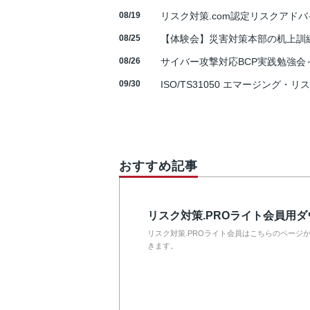
08/19
リスク対策.com認定リスクアドバ
08/25
【体験会】災害対策本部の机上訓
08/26
サイバー攻撃対応BCP実践勉強会～N
09/30
ISO/TS31050 エマージング・リ
おすすめ記事
リスク対策.PROライト会員用
リスク対策.PROライト会員はこちらのページ
きます。