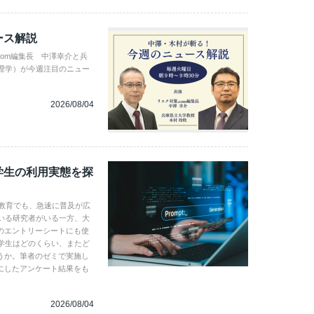
ース解説
com編集長 中澤幸介と兵
理学）が今週注目のニュー
2026/08/04
学生の利用実態を探
学教育でも、急速に普及が広
いる研究者がいる一方、大
のエントリーシートにも使
学生はどのくらい、またど
うか。筆者のゼミで実施し
にしたアンケート結果をも
2026/08/04