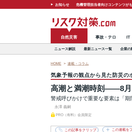
お知らせ
危機管理担当者向けコンテンツがも
自然災害
事故・テロ
I
ニュース解説
最新ニュース一覧
企業の
HOME
連載・コラム
気象予報の観点から見た防災の
高潮と満潮時刻――8
警戒呼びかけで重要な要素は「期
永澤 義嗣
PRO（有料）会員限定