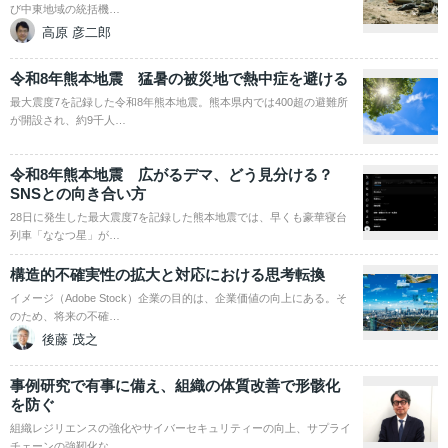
び中東地域の統括機…
高原 彦二郎
令和8年熊本地震 猛暑の被災地で熱中症を避ける
最大震度7を記録した令和8年熊本地震。熊本県内では400超の避難所
が開設され、約9千人…
令和8年熊本地震 広がるデマ、どう見分ける？
SNSとの向き合い方
28日に発生した最大震度7を記録した熊本地震では、早くも豪華寝台
列車「ななつ星」が…
構造的不確実性の拡大と対応における思考転換
イメージ（Adobe Stock）企業の目的は、企業価値の向上にある。そ
のため、将来の不確…
後藤 茂之
事例研究で有事に備え、組織の体質改善で形骸化
を防ぐ
組織レジリエンスの強化やサイバーセキュリティーの向上、サプライ
チェーンの強靭化な…