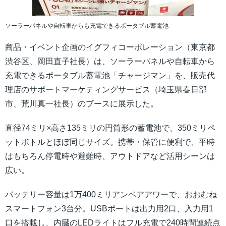
ソーラーパネルや自転車からも充電できるポータブル蓄電池
商品・イベント企画のイグフィコーポレーション（東京都
渋谷区、岡田直子社長）は、ソーラーパネルや自転車から
充電できるポータブル蓄電池「チャージマン」を、販売代
理店のサポートマーケティングサービス（埼玉県春日部
市、荒川真一社長）のブースに展示した。
直径74ミリ×高さ135ミリの円筒形の蓄電池で、350ミリペ
ットボトルとほぼ同じサイズ。携帯・保管に便利で、平時
はもちろん停電時や避難時、アウトドアなど活用シーンは
広い。
バッテリー容量は1万400ミリアンペアアワーで、おおむね
スマートフォン3台分。USBポートは出力用2口、入力用1
口を搭載し、内臓のLEDライトはフル充電で240時間連続点