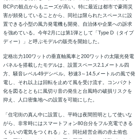
BCPの観点からもニーズが高い。特に最近は都市で豪雨災
害が頻発していることから、同社は限られたスペースに設
置できる小型の風力発電機も開発、自治体や企業への訴求
を強めている。今年2月には第1弾として「Type D（タイプ
ディー）」と呼ぶモデルの販売を開始した。
定格出力100ワットの垂直軸風車と200ワットの太陽光発電
パネルを搭載したモデルは、設置スペース2.1メートル四
方、騒音レベル49デシベル。秒速3～14.5メートルの風で発
電し、それ以上は回転を止めて風を受け流す。コンパクト
化を図るとともに風切り音の発生と台風時の破損リスクを
抑え、人口密集地への設置を可能にした。
「住宅街の真ん中に設置し、平時は夜間照明として使いな
がら、非常時にはスマートフォン80台分をフル充電できる
くらいの電気をつくれる」と、同社経営企画の赤土侑也