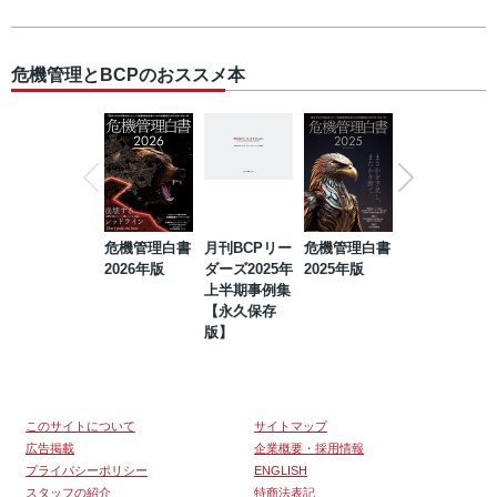
危機管理とBCPのおススメ本
危機管理白書
月刊BCPリー
危機管理白書
2023年防災・
2026年版
ダーズ2025年
2025年版
BCP・リスク
上半期事例集
マネジメント
【永久保存
事例集【永久
版】
保存版】
このサイトについて
サイトマップ
広告掲載
企業概要・採用情報
プライバシーポリシー
ENGLISH
スタッフの紹介
特商法表記