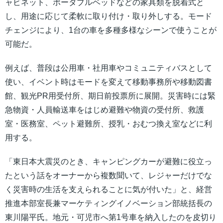
ャビネット、ポータブルベッドなどの家具類を脱着式と
し、用途に応じて柔軟に取り付け・取り外しする。モード
チェンジにより、1台の車を多種多様なシーンで使うことが
可能だ。
例えば、普段は公用車・社用車やコミュニティバスとして
使い、イベント時はモードを変えて移動事務所や移動図書
館、観光PR用受付所、期日前投票所に展開。災害時には緊
急物資・人員輸送車をはじめ避難や物資の受付所、救護
室・医務室、ペット避難所、授乳・おむつ換え室などに利
用する。
「東日本大震災のとき、キャンピングカーが避難に役立っ
たという話をオーナーから複数聞いて、レジャーだけでな
く災害時の生活を支えられることに気が付いた」と、経営
推進本部室長兼マーケティングイノベーション部統括長の
東川陽平氏。地元・可児市へ第1号車を納入したのを皮切り