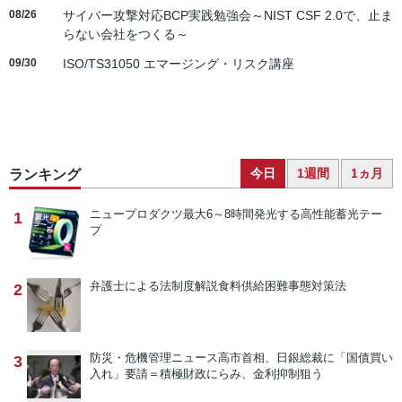
08/26
サイバー攻撃対応BCP実践勉強会～NIST CSF 2.0で、止ま
らない会社をつくる～
09/30
ISO/TS31050 エマージング・リスク講座
今日
1週間
1ヵ月
ランキング
ニュープロダクツ
最大6～8時間発光する高性能蓄光テー
1
プ
弁護士による法制度解説
食料供給困難事態対策法
2
防災・危機管理ニュース
高市首相、日銀総裁に「国債買い
3
入れ」要請＝積極財政にらみ、金利抑制狙う