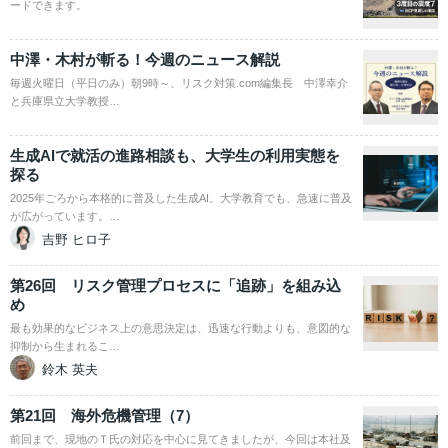
ードできます。
中澤・木村が斬る！今週のニュース解説
毎週火曜日（平日のみ）朝9時～、リスク対策.com編集長 中澤幸介
と兵庫県立大学教授…
生成AIで就活の進路相談も、大学生の利用実態を
探る
2025年ごろから本格的に普及した生成AI。大学教育でも、急速に普及
が広がっています。…
吉野 ヒロ子
第26回 リスク管理プロセスに「追跡」を組み込
め
最も効果的なビジネス上の意思決定は、迅速な行動よりも、意図的な
抑制から生まれるこ…
鈴木 英夫
第21回 海外危機管理（7）
前回まで、現地のＴ氏の対応を中心に見てきましたが、今回は本社及