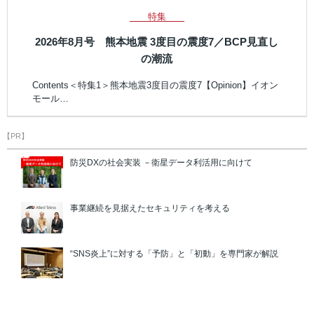
特集
2026年8月号 熊本地震 3度目の震度7／BCP見直し
の潮流
Contents＜特集1＞熊本地震3度目の震度7【Opinion】イオン
モール…
【PR】
防災DXの社会実装 －衛星データ利活用に向けて
事業継続を見据えたセキュリティを考える
“SNS炎上”に対する「予防」と「初動」を専門家が解説