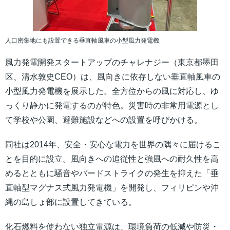
人口密集地にも設置できる垂直軸風車の小型風力発電機
風力発電開発スタートアップのチャレナジー（東京都墨田
区、清水敦史CEO）は、風向きに依存しない垂直軸風車の
小型風力発電機を展示した。全方位からの風に対応し、ゆ
っくり静かに発電するのが特色。災害時の非常用電源とし
て学校や公園、避難施設などへの設置を呼びかける。
同社は2014年、安全・安心な電力を世界の隅々に届けるこ
とを目的に設立。風向きへの追従性と強風への耐久性を高
めるとともに騒音やバードストライクの発生を抑えた「垂
直軸型マグナス式風力発電機」を開発し、フィリピンや沖
縄の島しょ部に設置してきている。
化石燃料を使わない独立電源は、環境負荷の低減や防災・