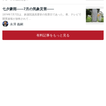
七夕豪雨――7月の気象災害――
1974年7月7日は、参議院議員選挙の投票日であった。夜、テレビで
開票速報が放映されて…
永澤 義嗣
有料記事をもっと見る