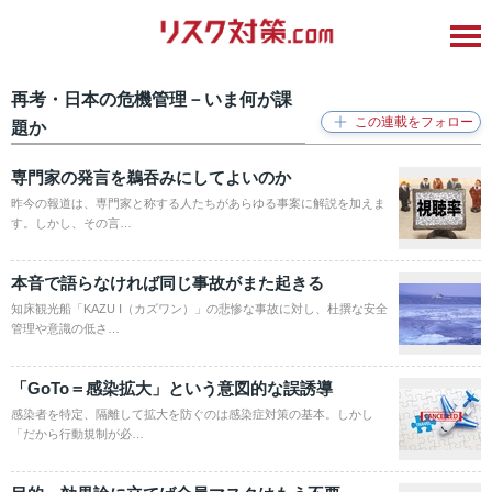
再考・日本の危機管理－いま何が課
題か
専門家の発言を鵜吞みにしてよいのか
昨今の報道は、専門家と称する人たちがあらゆる事案に解説を加えま
す。しかし、その言…
本音で語らなければ同じ事故がまた起きる
知床観光船「KAZU Ⅰ（カズワン）」の悲惨な事故に対し、杜撰な安全
管理や意識の低さ…
「GoTo＝感染拡大」という意図的な誤誘導
感染者を特定、隔離して拡大を防ぐのは感染症対策の基本。しかし
「だから行動規制が必…