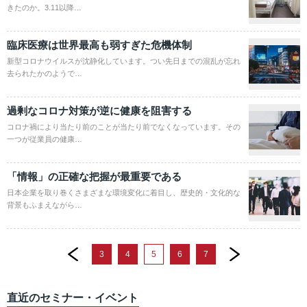
きたのか。3.11以降…
臨床医療は世界最高も弱すぎた危機体制
新型コロナウイルスが沈静化しています。つい先日までの混乱が忘れ
去られたかのようで…
過剰なコロナ対策が逆に健康を阻害する
コロナ禍により当たり前のことが当たり前でなくなっています。その
一つが従業員の健康…
「情報」の正確な把握が最重要である
日本企業を取り巻くさまざまな環境変化に着目し、歴史的・文化的な
背景もふまえながら…
prev
next
3
4
5
6
7
直近のセミナー・イベント