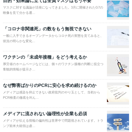
目的・効果論に立てば全員マスクはもう不要
マスクに対する議論が活発になってきました。3月に開催されたG7の
映像を見て分かる通…
「コロナ非関連死」の数をもう無視できない
一般に入手できるオープンデータからコロナ死の実態を見てみると、
状況の明らかな変化…
ワクチンの「未成年接種」をどう考えるか
厚労省のホームページなどには、個々のワクチン接種の判断に役立つ
客観的情報が提示さ…
なぜ弊害ばかりのPCRに安心を求め続けるのか
メディアは感染を抑止できない政府批判のやり玉として、当初から
PCR検査の徹底を叫ん…
メディアに流されない論理性が企業も必須
メディアが伝える情報の偏向性は世界中で問題視されています。トラ
ンプ前米大統領は虚…