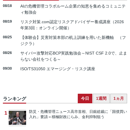
08/18
AIの危機管理コラボルーム企業の知恵を集めるコミュニテ
ィ勉強会
08/19
リスク対策.com認定リスクアドバイザー養成講座（2026
年第3回：オンライン開催）
08/25
【体験会】災害対策本部の机上訓練を用いた新機軸 （フ
ジクラ）
08/26
サイバー攻撃対応BCP実践勉強会～NIST CSF 2.0で、止ま
らない会社をつくる～
09/30
ISO/TS31050 エマージング・リスク講座
今日
1週間
1ヵ月
ランキング
防災・危機管理ニュース
高市首相、日銀総裁に「国債買い
1
入れ」要請＝積極財政にらみ、金利抑制狙う