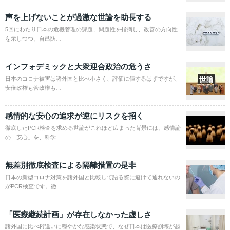
声を上げないことが過激な世論を助長する
5回にわたり日本の危機管理の課題、問題性を指摘し、改善の方向性
を示しつつ、自己防…
インフォデミックと大衆迎合政治の危うさ
日本のコロナ被害は諸外国と比べ小さく、評価に値するはずですが、
安倍政権も菅政権も…
感情的な安心の追求が逆にリスクを招く
徹底したPCR検査を求める世論がこれほど広まった背景には、感情論
の「安心」を、科学…
無差別徹底検査による隔離措置の是非
日本の新型コロナ対策を諸外国と比較して語る際に避けて通れないの
がPCR検査です。徹…
「医療継続計画」が存在しなかった虚しさ
諸外国に比べ桁違いに穏やかな感染状態で、なぜ日本は医療崩壊が起