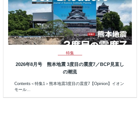
特集
2026年8月号 熊本地震 3度目の震度7／BCP見直し
の潮流
Contents＜特集1＞熊本地震3度目の震度7【Opinion】イオン
モール…