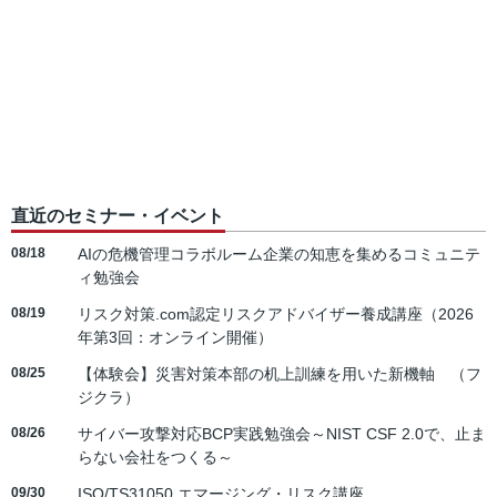
直近のセミナー・イベント
08/18
AIの危機管理コラボルーム企業の知恵を集めるコミュニテ
ィ勉強会
08/19
リスク対策.com認定リスクアドバイザー養成講座（2026
年第3回：オンライン開催）
08/25
【体験会】災害対策本部の机上訓練を用いた新機軸 （フ
ジクラ）
08/26
サイバー攻撃対応BCP実践勉強会～NIST CSF 2.0で、止ま
らない会社をつくる～
09/30
ISO/TS31050 エマージング・リスク講座