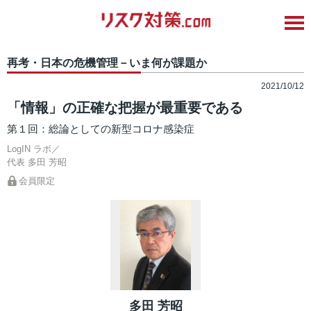
再考・日本の危機管理－いま何が課題か
2021/10/12
「情報」の正確な把握が最重要である
第１回：総論としての新型コロナ感染症
LogIN ラボ／
代表
多田 芳昭
会員限定
多田 芳昭