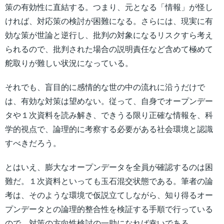
策の有効性に直結する。つまり、元となる「情報」が怪し
ければ、対応策の検討が困難になる。さらには、現実に有
効な策が世論と逆行し、批判の対象になるリスクすら考え
られるので、批判された場合の説明責任など含めて極めて
舵取りが難しい状況になっている。
それでも、盲目的に感情的な世の中の流れに沿うだけで
は、有効な対策は望めない。従って、自身でオープンデー
タや１次資料を読み解き、できうる限り正確な情報を、科
学的視点で、論理的に考察する必要がある社会環境と認識
すべきだろう。
とはいえ、膨大なオープンデータを全員が確認するのは困
難だ。１次資料といっても玉石混交状態である。筆者の論
考は、そのような環境で仮説立てしながら、知り得るオー
プンデータとの論理的整合性を検証する手順で行っている
ので、対策の方向性検討の一助になれば幸いである。