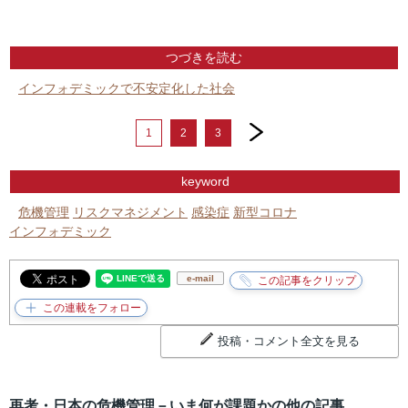
つづきを読む
インフォデミックで不安定化した社会
next
1
2
3
keyword
危機管理
リスクマネジメント
感染症
新型コロナ
インフォデミック
e-mail
投稿・コメント全文を見る
再考・日本の危機管理－いま何が課題かの他の記事