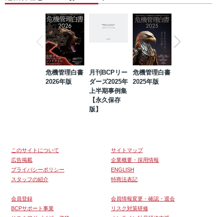
危機管理白書
月刊BCPリー
危機管理白書
2023年防災・
2026年版
ダーズ2025年
2025年版
BCP・リスク
上半期事例集
マネジメント
【永久保存
事例集【永久
版】
保存版】
このサイトについて
サイトマップ
広告掲載
企業概要・採用情報
プライバシーポリシー
ENGLISH
スタッフの紹介
特商法表記
会員登録
会員情報変更・確認・退会
BCPサポート事業
リスク対策研修