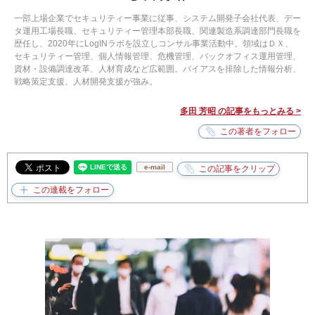
一部上場企業でセキュリティー事業に従事、システム開発子会社代表、デー
タ運用工場長職、セキュリティー管理本部長職、関連製造系調達部門長職を
歴任し、2020年にLogINラボを設立しコンサル事業活動中。領域はＤＸ、
セキュリティー管理、個人情報管理、危機管理、バックオフィス運用管理、
資材・設備調達改革、人材育成など広範囲。バイアスを排除した情報分析、
戦略策定支援、人材開発支援が強み。
多田 芳昭 の記事をもっとみる >
e-mail