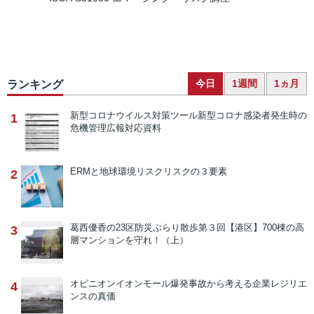
今日
1週間
1ヵ月
ランキング
新型コロナウイルス対策ツール
新型コロナ感染者発生時の
1
危機管理広報対応資料
ERMと地球環境リスク
リスクの３要素
2
葛西優香の23区防災ぶらり散歩
第３回【港区】700棟の高
3
層マンションを守れ！（上）
オピニオン
イオンモール爆発事故から考える企業レジリエ
4
ンスの真価