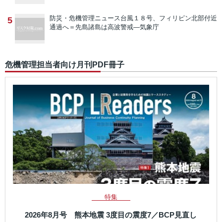
防災・危機管理ニュース
台風１８号、フィリピン北部付近
5
通過へ＝先島諸島は高波警戒―気象庁
危機管理担当者向け月刊PDF冊子
特集
2026年8月号 熊本地震 3度目の震度7／BCP見直し