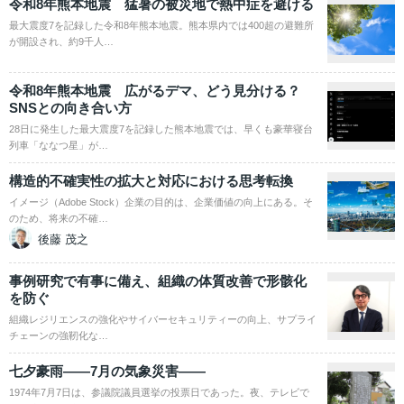
令和8年熊本地震 猛暑の被災地で熱中症を避ける
最大震度7を記録した令和8年熊本地震。熊本県内では400超の避難所
が開設され、約9千人…
令和8年熊本地震 広がるデマ、どう見分ける？
SNSとの向き合い方
28日に発生した最大震度7を記録した熊本地震では、早くも豪華寝台
列車「ななつ星」が…
構造的不確実性の拡大と対応における思考転換
イメージ（Adobe Stock）企業の目的は、企業価値の向上にある。そ
のため、将来の不確…
後藤 茂之
事例研究で有事に備え、組織の体質改善で形骸化
を防ぐ
組織レジリエンスの強化やサイバーセキュリティーの向上、サプライ
チェーンの強靭化な…
七夕豪雨――7月の気象災害――
1974年7月7日は、参議院議員選挙の投票日であった。夜、テレビで