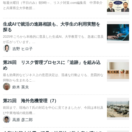
毎週火曜日（平日のみ）朝9時～、リスク対策.com編集長 中澤幸介
と兵庫県立大学教授…
生成AIで就活の進路相談も、大学生の利用実態を
探る
2025年ごろから本格的に普及した生成AI。大学教育でも、急速に普及
が広がっています。…
吉野 ヒロ子
第26回 リスク管理プロセスに「追跡」を組み込
め
最も効果的なビジネス上の意思決定は、迅速な行動よりも、意図的な
抑制から生まれるこ…
鈴木 英夫
第21回 海外危機管理（7）
前回まで、現地のＴ氏の対応を中心に見てきましたが、今回は本社及
び中東地域の統括機…
高原 彦二郎