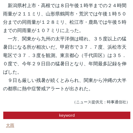
新潟県村上市・高根では８日午後１時半までの２４時間
雨量が２１１ミリ、山形県鶴岡市・荒沢では午後１時５０
分までの同雨量が１２８ミリ、松江市・鹿島では午後５時
までの同雨量が１０７ミリに上った。
一方、関東から九州の太平洋側は晴れ、３５度以上の猛
暑日になる所が相次いだ。甲府市で３７．７度、浜松市天
竜区で３７．３度を観測。東京都心（千代田区）は３５．
０度で、今年２９日目の猛暑日となり、年間最多記録を伸
ばした。
９日も厳しい残暑が続くとみられ、関東から沖縄の大半
の都県に熱中症警戒アラートが出された。
（ニュース提供元：時事通信社）
keyword
大雨