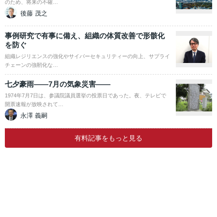
のため、将来の不確…
後藤 茂之
事例研究で有事に備え、組織の体質改善で形骸化
を防ぐ
組織レジリエンスの強化やサイバーセキュリティーの向上、サプライ
チェーンの強靭化な…
七夕豪雨――7月の気象災害――
1974年7月7日は、参議院議員選挙の投票日であった。夜、テレビで
開票速報が放映されて…
永澤 義嗣
有料記事をもっと見る