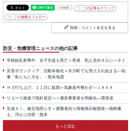
e-mail
投稿・コメント全文を見る
防災・危機管理ニュースの他の記事
学校銃乱射事件、女子生徒も死亡＝死者、犯人含め９人に―タイ
災害ボランティア、活動本格化＝氷川町でも受け入れ始まる―知
事「私たちに力を」・熊本地震
Ｈ３打ち上げ、１１日に延期＝気象条件整わず―ＪＡＸＡ
リユース推進で指針策定へ＝優良事業者を明確化―環境省
生成ＡＩ、被災地照らす＝避難者自ら情報掲示板開発―偽映像
も、浮かぶ功罪・熊本
もっと読む