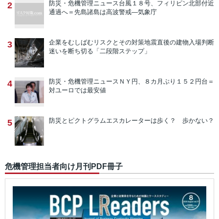
防災・危機管理ニュース
台風１８号、フィリピン北部付近
2
通過へ＝先島諸島は高波警戒―気象庁
企業をむしばむリスクとその対策
地震直後の建物入場判断
3
迷いを断ち切る「二段階ステップ」
防災・危機管理ニュース
ＮＹ円、８カ月ぶり１５２円台＝
4
対ユーロでは最安値
防災とピクトグラム
エスカレーターは歩く？ 歩かない？
5
危機管理担当者向け月刊PDF冊子