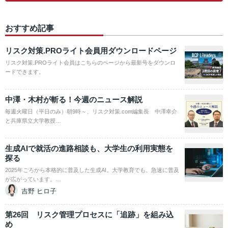
おすすめ記事
リスク対策.PROライト会員用ダウンロードページ
リスク対策.PROライト会員はこちらのページから最新号をダウンロ
ードできます。
中澤・木村が斬る！今週のニュース解説
毎週火曜日（平日のみ）朝9時～、リスク対策.com編集長 中澤幸介
と兵庫県立大学教授…
生成AIで就活の進路相談も、大学生の利用実態を
探る
2025年ごろから本格的に普及した生成AI。大学教育でも、急速に普及
が広がっています。…
吉野 ヒロ子
第26回 リスク管理プロセスに「追跡」を組み込
め