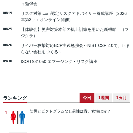
ィ勉強会
08/19
リスク対策.com認定リスクアドバイザー養成講座（2026
年第3回：オンライン開催）
08/25
【体験会】災害対策本部の机上訓練を用いた新機軸 （フ
ジクラ）
08/26
サイバー攻撃対応BCP実践勉強会～NIST CSF 2.0で、止ま
らない会社をつくる～
09/30
ISO/TS31050 エマージング・リスク講座
今日
1週間
1ヵ月
ランキング
防災とピクトグラム
なぜ男性は青、女性は赤？
1