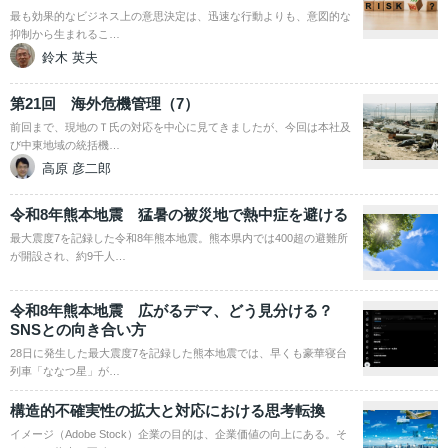
最も効果的なビジネス上の意思決定は、迅速な行動よりも、意図的な
抑制から生まれるこ…
鈴木 英夫
第21回 海外危機管理（7）
前回まで、現地のＴ氏の対応を中心に見てきましたが、今回は本社及
び中東地域の統括機…
高原 彦二郎
令和8年熊本地震 猛暑の被災地で熱中症を避ける
最大震度7を記録した令和8年熊本地震。熊本県内では400超の避難所
が開設され、約9千人…
令和8年熊本地震 広がるデマ、どう見分ける？
SNSとの向き合い方
28日に発生した最大震度7を記録した熊本地震では、早くも豪華寝台
列車「ななつ星」が…
構造的不確実性の拡大と対応における思考転換
イメージ（Adobe Stock）企業の目的は、企業価値の向上にある。そ