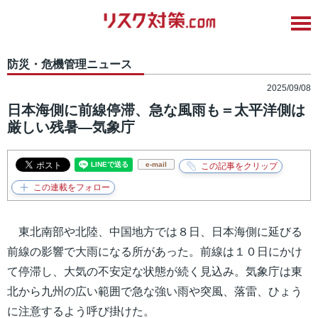
防災・危機管理ニュース
2025/09/08
日本海側に前線停滞、急な風雨も＝太平洋側は
厳しい残暑―気象庁
e-mail
東北南部や北陸、中国地方では８日、日本海側に延びる
前線の影響で大雨になる所があった。前線は１０日にかけ
て停滞し、大気の不安定な状態が続く見込み。気象庁は東
北から九州の広い範囲で急な強い雨や突風、落雷、ひょう
に注意するよう呼び掛けた。