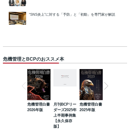
“SNS炎上”に対する「予防」と「初動」を専門家が解説
危機管理とBCPのおススメ本
危機管理白書
月刊BCPリー
危機管理白書
2023年防災・
2026年版
ダーズ2025年
2025年版
BCP・リスク
上半期事例集
マネジメント
【永久保存
事例集【永久
版】
保存版】