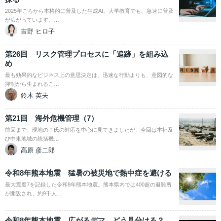
2025年ごろから本格的に普及した生成AI。大学教育でも、急速に普及
が広がっています。…
吉野 ヒロ子
第26回 リスク管理プロセスに「追跡」を組み込
め
最も効果的なビジネス上の意思決定は、迅速な行動よりも、意図的な
抑制から生まれるこ…
鈴木 英夫
第21回 海外危機管理（7）
前回まで、現地のＴ氏の対応を中心に見てきましたが、今回は本社及
び中東地域の統括機…
高原 彦二郎
令和8年熊本地震 猛暑の被災地で熱中症を避ける
最大震度7を記録した令和8年熊本地震。熊本県内では400超の避難所
が開設され、約9千人…
令和8年熊本地震 広がるデマ、どう見分ける？