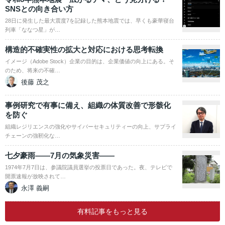
SNSとの向き合い方
28日に発生した最大震度7を記録した熊本地震では、早くも豪華寝台
列車「ななつ星」が…
構造的不確実性の拡大と対応における思考転換
イメージ（Adobe Stock）企業の目的は、企業価値の向上にある。そ
のため、将来の不確…
後藤 茂之
事例研究で有事に備え、組織の体質改善で形骸化
を防ぐ
組織レジリエンスの強化やサイバーセキュリティーの向上、サプライ
チェーンの強靭化な…
七夕豪雨――7月の気象災害――
1974年7月7日は、参議院議員選挙の投票日であった。夜、テレビで
開票速報が放映されて…
永澤 義嗣
有料記事をもっと見る