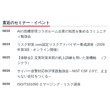
直近のセミナー・イベント
08/18
AIの危機管理コラボルーム企業の知恵を集めるコミュニテ
ィ勉強会
08/19
リスク対策.com認定リスクアドバイザー養成講座（2026
年第3回：オンライン開催）
08/25
【体験会】災害対策本部の机上訓練を用いた新機軸 （フ
ジクラ）
08/26
サイバー攻撃対応BCP実践勉強会～NIST CSF 2.0で、止ま
らない会社をつくる～
09/30
ISO/TS31050 エマージング・リスク講座