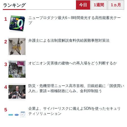
今日
1週間
1ヵ月
ランキング
ニュープロダクツ
最大6～8時間発光する高性能蓄光テー
1
プ
弁護士による法制度解説
食料供給困難事態対策法
2
オピニオン
災害後の建物への再入場をどう判断するか
3
防災・危機管理ニュース
高市首相、日銀総裁に「国債買い
4
入れ」要請＝積極財政にらみ、金利抑制狙う
企業よ、サイバーリスクに備えよ
SDNを使ったセキュリ
5
ティソリューション