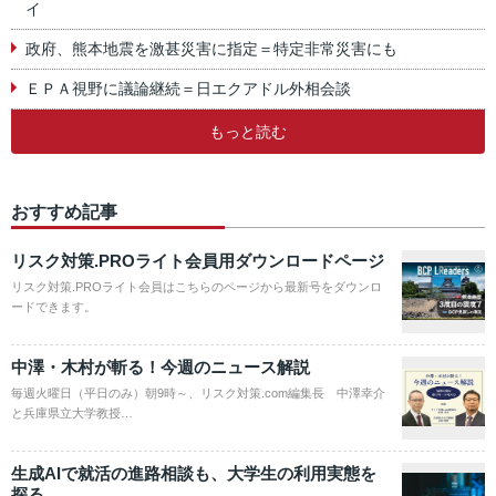
イ
政府、熊本地震を激甚災害に指定＝特定非常災害にも
ＥＰＡ視野に議論継続＝日エクアドル外相会談
もっと読む
おすすめ記事
リスク対策.PROライト会員用ダウンロードページ
リスク対策.PROライト会員はこちらのページから最新号をダウンロ
ードできます。
中澤・木村が斬る！今週のニュース解説
毎週火曜日（平日のみ）朝9時～、リスク対策.com編集長 中澤幸介
と兵庫県立大学教授…
生成AIで就活の進路相談も、大学生の利用実態を
探る