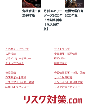
危機管理白書
月刊BCPリー
危機管理白書
2023年防災・
2026年版
ダーズ2025年
2025年版
BCP・リスク
上半期事例集
マネジメント
【永久保存
事例集【永久
版】
保存版】
このサイトについて
サイトマップ
広告掲載
企業概要・採用情報
プライバシーポリシー
ENGLISH
スタッフの紹介
特商法表記
会員登録
会員情報変更・確認・退会
BCPサポート事業
リスク対策研修
リスクアドバイザー資格
オンライン社員研修支援
誌面PDFダウンロード
リスク対策アカデミー