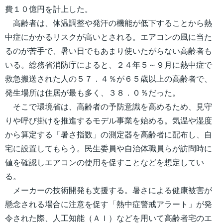
費１０億円を計上した。
高齢者は、体温調整や発汗の機能が低下することから熱
中症にかかるリスクが高いとされる。エアコンの風に当た
るのが苦手で、暑い日でもあまり使いたがらない高齢者も
いる。総務省消防庁によると、２４年５～９月に熱中症で
救急搬送された人の５７．４％が６５歳以上の高齢者で、
発生場所は住居が最も多く、３８．０％だった。
そこで環境省は、高齢者の予防意識を高めるため、見守
りや呼び掛けを推進するモデル事業を始める。気温や湿度
から算定する「暑さ指数」の測定器を高齢者に配布し、自
宅に設置してもらう。民生委員や自治体職員らが訪問時に
値を確認しエアコンの使用を促すことなどを想定してい
る。
メーカーの技術開発も支援する。暑さによる健康被害が
懸念される場合に注意を促す「熱中症警戒アラート」が発
令された際、人工知能（ＡＩ）などを用いて高齢者宅のエ