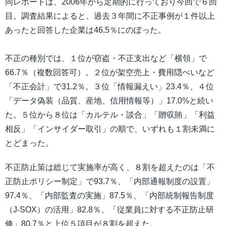
同レポートは、2006年から定期的に行っており今回で６回
目。調査結果によると、過去３年間に不正事例が１件以上
あったと回答した企業は46.5％にのぼった。
不正の種別では、１位が窃盗・不正支出など「横領」で
66.7％（複数回答可）。２位が架空売上・費用隠ぺいなど
「不正会計」で31.2％。３位「情報漏えい」23.4％、４位
「データ偽装（品質、産地、信用情報等）」17.0%と続い
た。５位から８位は「カルテル・談合」「贈収賄」「利益
相反」「インサイダー取引」の順で、いずれも１割未満に
とどまった。
不正防止策は総じて実施率が高く、８割を超えたのは「不
正防止ポリシー制定」で93.7％、「内部通報制度の設置」
97.4％、「内部監査の実施」87.5％、「内部統制報告制度
（J-SOX）の活用」82.8％、「従業員に対する不正防止研
修」80.7％と上位５項目が８割を超えた。