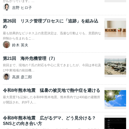
が広がっています。…
吉野 ヒロ子
第26回 リスク管理プロセスに「追跡」を組み込
め
最も効果的なビジネス上の意思決定は、迅速な行動よりも、意図的な
抑制から生まれるこ…
鈴木 英夫
第21回 海外危機管理（7）
前回まで、現地のＴ氏の対応を中心に見てきましたが、今回は本社及
び中東地域の統括機…
高原 彦二郎
令和8年熊本地震 猛暑の被災地で熱中症を避ける
最大震度7を記録した令和8年熊本地震。熊本県内では400超の避難所
が開設され、約9千人…
令和8年熊本地震 広がるデマ、どう見分ける？
SNSとの向き合い方