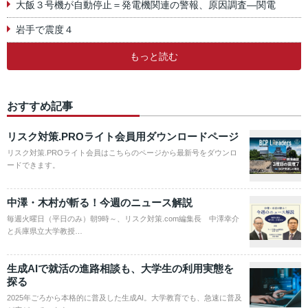
大飯３号機が自動停止＝発電機関連の警報、原因調査―関電
岩手で震度４
もっと読む
おすすめ記事
リスク対策.PROライト会員用ダウンロードページ
リスク対策.PROライト会員はこちらのページから最新号をダウンロ
ードできます。
中澤・木村が斬る！今週のニュース解説
毎週火曜日（平日のみ）朝9時～、リスク対策.com編集長 中澤幸介
と兵庫県立大学教授…
生成AIで就活の進路相談も、大学生の利用実態を
探る
2025年ごろから本格的に普及した生成AI。大学教育でも、急速に普及