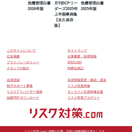
危機管理白書
月刊BCPリー
危機管理白書
2023年防災・
2026年版
ダーズ2025年
2025年版
BCP・リスク
上半期事例集
マネジメント
【永久保存
事例集【永久
版】
保存版】
このサイトについて
サイトマップ
広告掲載
企業概要・採用情報
プライバシーポリシー
ENGLISH
スタッフの紹介
特商法表記
会員登録
会員情報変更・確認・退会
BCPサポート事業
リスク対策研修
リスクアドバイザー資格
オンライン社員研修支援
誌面PDFダウンロード
リスク対策アカデミー
リスク対策.comに掲載の記事・写真の無断掲載を禁止します。