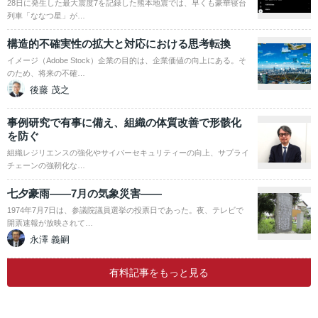
28日に発生した最大震度7を記録した熊本地震では、早くも豪華寝台
列車「ななつ星」が…
構造的不確実性の拡大と対応における思考転換
イメージ（Adobe Stock）企業の目的は、企業価値の向上にある。そ
のため、将来の不確…
後藤 茂之
事例研究で有事に備え、組織の体質改善で形骸化
を防ぐ
組織レジリエンスの強化やサイバーセキュリティーの向上、サプライ
チェーンの強靭化な…
七夕豪雨――7月の気象災害――
1974年7月7日は、参議院議員選挙の投票日であった。夜、テレビで
開票速報が放映されて…
永澤 義嗣
有料記事をもっと見る