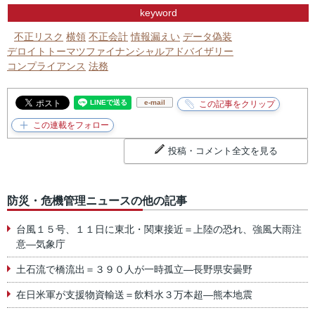
keyword
不正リスク
横領
不正会計
情報漏えい
データ偽装
デロイトトーマツファイナンシャルアドバイザリー
コンプライアンス
法務
e-mail
投稿・コメント全文を見る
防災・危機管理ニュースの他の記事
台風１５号、１１日に東北・関東接近＝上陸の恐れ、強風大雨注
意―気象庁
土石流で橋流出＝３９０人が一時孤立―長野県安曇野
在日米軍が支援物資輸送＝飲料水３万本超―熊本地震