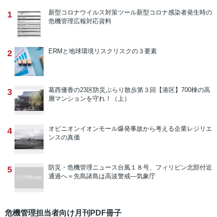
新型コロナウイルス対策ツール
新型コロナ感染者発生時の
1
危機管理広報対応資料
ERMと地球環境リスク
リスクの３要素
2
葛西優香の23区防災ぶらり散歩
第３回【港区】700棟の高
3
層マンションを守れ！（上）
オピニオン
イオンモール爆発事故から考える企業レジリエ
4
ンスの真価
防災・危機管理ニュース
台風１８号、フィリピン北部付近
5
通過へ＝先島諸島は高波警戒―気象庁
危機管理担当者向け月刊PDF冊子