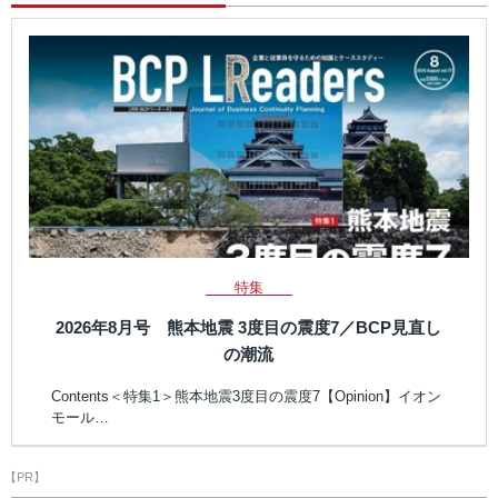
特集
2026年8月号 熊本地震 3度目の震度7／BCP見直し
の潮流
Contents＜特集1＞熊本地震3度目の震度7【Opinion】イオン
モール…
【PR】