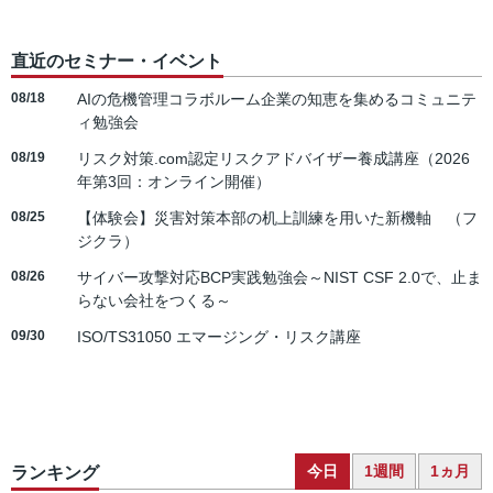
直近のセミナー・イベント
08/18
AIの危機管理コラボルーム企業の知恵を集めるコミュニテ
ィ勉強会
08/19
リスク対策.com認定リスクアドバイザー養成講座（2026
年第3回：オンライン開催）
08/25
【体験会】災害対策本部の机上訓練を用いた新機軸 （フ
ジクラ）
08/26
サイバー攻撃対応BCP実践勉強会～NIST CSF 2.0で、止ま
らない会社をつくる～
09/30
ISO/TS31050 エマージング・リスク講座
今日
1週間
1ヵ月
ランキング