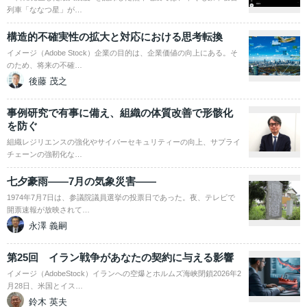
列車「ななつ星」が…
構造的不確実性の拡大と対応における思考転換
イメージ（Adobe Stock）企業の目的は、企業価値の向上にある。そ
のため、将来の不確…
後藤 茂之
事例研究で有事に備え、組織の体質改善で形骸化
を防ぐ
組織レジリエンスの強化やサイバーセキュリティーの向上、サプライ
チェーンの強靭化な…
七夕豪雨――7月の気象災害――
1974年7月7日は、参議院議員選挙の投票日であった。夜、テレビで
開票速報が放映されて…
永澤 義嗣
第25回 イラン戦争があなたの契約に与える影響
イメージ（AdobeStock）イランへの空爆とホルムズ海峡閉鎖2026年2
月28日、米国とイス…
鈴木 英夫