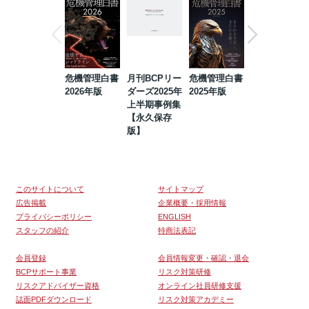
危機管理白書
月刊BCPリー
危機管理白書
2023年防災・
2026年版
ダーズ2025年
2025年版
BCP・リスク
上半期事例集
マネジメント
【永久保存
事例集【永久
版】
保存版】
このサイトについて
サイトマップ
広告掲載
企業概要・採用情報
プライバシーポリシー
ENGLISH
スタッフの紹介
特商法表記
会員登録
会員情報変更・確認・退会
BCPサポート事業
リスク対策研修
リスクアドバイザー資格
オンライン社員研修支援
誌面PDFダウンロード
リスク対策アカデミー