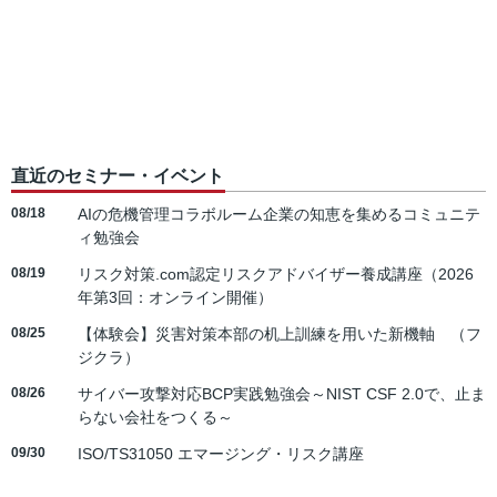
直近のセミナー・イベント
08/18
AIの危機管理コラボルーム企業の知恵を集めるコミュニテ
ィ勉強会
08/19
リスク対策.com認定リスクアドバイザー養成講座（2026
年第3回：オンライン開催）
08/25
【体験会】災害対策本部の机上訓練を用いた新機軸 （フ
ジクラ）
08/26
サイバー攻撃対応BCP実践勉強会～NIST CSF 2.0で、止ま
らない会社をつくる～
09/30
ISO/TS31050 エマージング・リスク講座