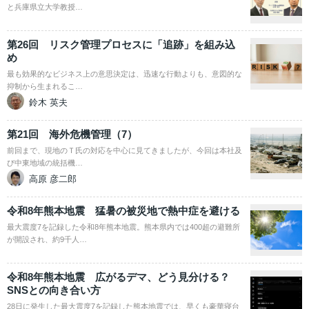
と兵庫県立大学教授…
第26回 リスク管理プロセスに「追跡」を組み込
め
最も効果的なビジネス上の意思決定は、迅速な行動よりも、意図的な
抑制から生まれるこ…
鈴木 英夫
第21回 海外危機管理（7）
前回まで、現地のＴ氏の対応を中心に見てきましたが、今回は本社及
び中東地域の統括機…
高原 彦二郎
令和8年熊本地震 猛暑の被災地で熱中症を避ける
最大震度7を記録した令和8年熊本地震。熊本県内では400超の避難所
が開設され、約9千人…
令和8年熊本地震 広がるデマ、どう見分ける？
SNSとの向き合い方
28日に発生した最大震度7を記録した熊本地震では、早くも豪華寝台