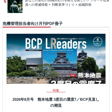
あなたの会社の危機対応力を鍛える新しいアプローチ
従業
5
員への脅威情報 × 判断基準づくり × 組織防衛
危機管理担当者向け月刊PDF冊子
特集
2026年8月号 熊本地震 3度目の震度7／BCP見直し
の潮流