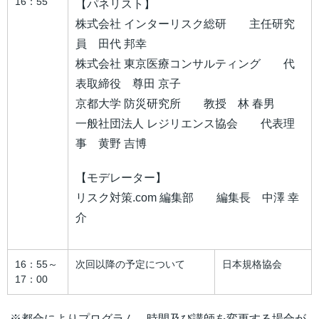
16：55
【パネリスト】
株式会社 インターリスク総研 主任研究
員 田代 邦幸
株式会社 東京医療コンサルティング 代
表取締役 尊田 京子
京都大学 防災研究所 教授 林 春男
一般社団法人 レジリエンス協会 代表理
事 黄野 吉博
【モデレーター】
リスク対策.com 編集部 編集長 中澤 幸
介
16：55～
次回以降の予定について
日本規格協会
17：00
※都合によりプログラム、時間及び講師を変更する場合が