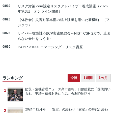
08/19
リスク対策.com認定リスクアドバイザー養成講座（2026
年第3回：オンライン開催）
08/25
【体験会】災害対策本部の机上訓練を用いた新機軸 （フ
ジクラ）
08/26
サイバー攻撃対応BCP実践勉強会～NIST CSF 2.0で、止ま
らない会社をつくる～
09/30
ISO/TS31050 エマージング・リスク講座
今日
1週間
1ヵ月
ランキング
防災・危機管理ニュース
高市首相、日銀総裁に「国債買い
1
入れ」要請＝積極財政にらみ、金利抑制狙う
2024年12月号 「安定」の終わり
「安定」の時代が終わ
2