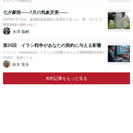
チェーンの強靭化な…
七夕豪雨――7月の気象災害――
1974年7月7日は、参議院議員選挙の投票日であった。夜、テレビで
開票速報が放映されて…
永澤 義嗣
第25回 イラン戦争があなたの契約に与える影響
イメージ（AdobeStock）イランへの空爆とホルムズ海峡閉鎖2026年2
月28日、米国とイス…
鈴木 英夫
有料記事をもっと見る