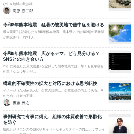
び中東地域の統括機…
高原 彦二郎
令和8年熊本地震 猛暑の被災地で熱中症を避ける
最大震度7を記録した令和8年熊本地震。熊本県内では400超の避難所
が開設され、約9千人…
令和8年熊本地震 広がるデマ、どう見分ける？
SNSとの向き合い方
28日に発生した最大震度7を記録した熊本地震では、早くも豪華寝台
列車「ななつ星」が…
構造的不確実性の拡大と対応における思考転換
イメージ（Adobe Stock）企業の目的は、企業価値の向上にある。そ
のため、将来の不確…
後藤 茂之
事例研究で有事に備え、組織の体質改善で形骸化
を防ぐ
組織レジリエンスの強化やサイバーセキュリティーの向上、サプライ