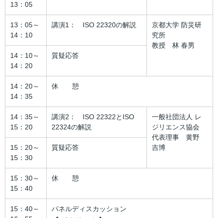
13：05
13：05～
講演1： ISO 22320の解説
京都大学 防災研
14：10
究所
教授 林 春男
14：10～
質疑応答
14：20
14：20～
休 憩
14：35
14：35～
講演2： ISO 22322とISO
一般社団法人 レ
15：20
22324の解説
ジリエンス協会
代表理事 黄野
15：20～
質疑応答
吉博
15：30
15：30～
休 憩
15：40
15：40～
パネルディスカッション