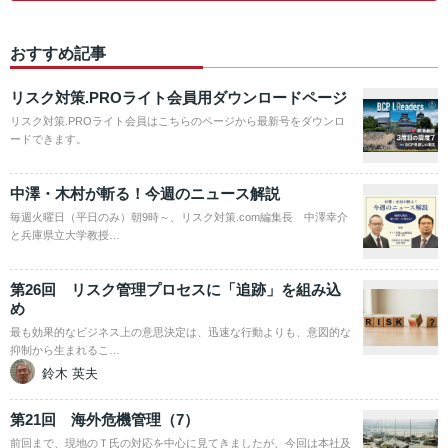
おすすめ記事
リスク対策.PROライト会員用ダウンロードページ
リスク対策.PROライト会員はこちらのページから最新号をダウンロ
ードできます。
中澤・木村が斬る！今週のニュース解説
毎週火曜日（平日のみ）朝9時～、リスク対策.com編集長 中澤幸介
と兵庫県立大学教授…
第26回 リスク管理プロセスに「追跡」を組み込
め
最も効果的なビジネス上の意思決定は、迅速な行動よりも、意図的な
抑制から生まれるこ…
鈴木 英夫
第21回 海外危機管理（7）
前回まで、現地のＴ氏の対応を中心に見てきましたが、今回は本社及