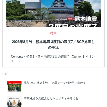
特集
2026年8月号 熊本地震 3度目の震度7／BCP見直し
の潮流
Contents＜特集1＞熊本地震3度目の震度7【Opinion】イオン
モール…
【PR】
防災DXの社会実装 －衛星データ利活用に向けて
事業継続を見据えたセキュリティを考える