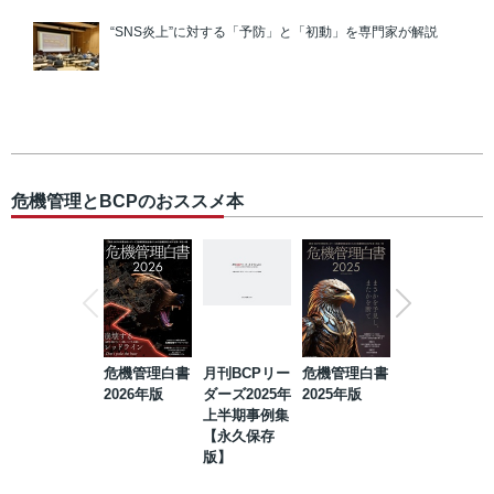
“SNS炎上”に対する「予防」と「初動」を専門家が解説
危機管理とBCPのおススメ本
危機管理白書
月刊BCPリー
危機管理白書
2023年防災・
2026年版
ダーズ2025年
2025年版
BCP・リスク
上半期事例集
マネジメント
【永久保存
事例集【永久
版】
保存版】