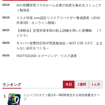
08/18
AIの危機管理コラボルーム企業の知恵を集めるコミュニテ
ィ勉強会
08/19
リスク対策.com認定リスクアドバイザー養成講座（2026
年第3回：オンライン開催）
08/25
【体験会】災害対策本部の机上訓練を用いた新機軸 （フ
ジクラ）
08/26
サイバー攻撃対応BCP実践勉強会～NIST CSF 2.0で、止ま
らない会社をつくる～
09/30
ISO/TS31050 エマージング・リスク講座
今日
1週間
1ヵ月
ランキング
ニュープロダクツ
最大6～8時間発光する高性能蓄光テー
1
プ