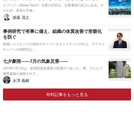
イメージ（Adobe Stock）企業の目的は、企業価値の向上にある。そ
のため、将来の不確…
後藤 茂之
事例研究で有事に備え、組織の体質改善で形骸化
を防ぐ
組織レジリエンスの強化やサイバーセキュリティーの向上、サプライ
チェーンの強靭化な…
七夕豪雨――7月の気象災害――
1974年7月7日は、参議院議員選挙の投票日であった。夜、テレビで
開票速報が放映されて…
永澤 義嗣
有料記事をもっと見る