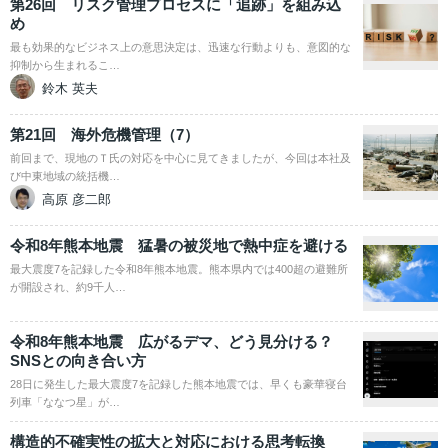
第26回 リスク管理プロセスに「追跡」を組み込
め
最も効果的なビジネス上の意思決定は、迅速な行動よりも、意図的な
抑制から生まれるこ…
鈴木 英夫
第21回 海外危機管理（7）
前回まで、現地のＴ氏の対応を中心に見てきましたが、今回は本社及
び中東地域の統括機…
高原 彦二郎
令和8年熊本地震 猛暑の被災地で熱中症を避ける
最大震度7を記録した令和8年熊本地震。熊本県内では400超の避難所
が開設され、約9千人…
令和8年熊本地震 広がるデマ、どう見分ける？
SNSとの向き合い方
28日に発生した最大震度7を記録した熊本地震では、早くも豪華寝台
列車「ななつ星」が…
構造的不確実性の拡大と対応における思考転換