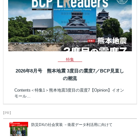
特集
2026年8月号 熊本地震 3度目の震度7／BCP見直し
の潮流
Contents＜特集1＞熊本地震3度目の震度7【Opinion】イオン
モール…
【PR】
防災DXの社会実装 －衛星データ利活用に向けて