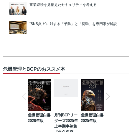
事業継続を見据えたセキュリティを考える
“SNS炎上”に対する「予防」と「初動」を専門家が解説
危機管理とBCPのおススメ本
危機管理白書
月刊BCPリー
危機管理白書
2023年防災・
2026年版
ダーズ2025年
2025年版
BCP・リスク
上半期事例集
マネジメント
【永久保存
事例集【永久