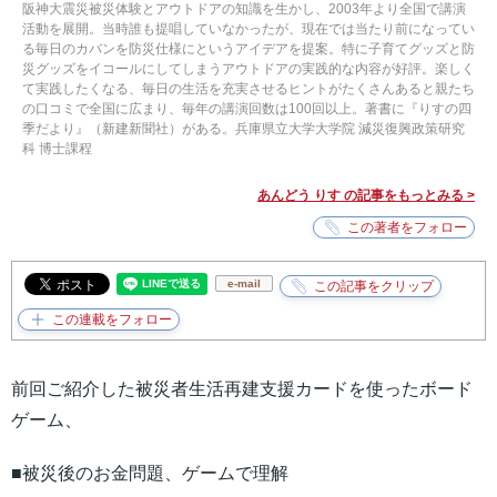
阪神大震災被災体験とアウトドアの知識を生かし、2003年より全国で講演
活動を展開。当時誰も提唱していなかったが、現在では当たり前になってい
る毎日のカバンを防災仕様にというアイデアを提案。特に子育てグッズと防
災グッズをイコールにしてしまうアウトドアの実践的な内容が好評。楽しく
て実践したくなる、毎日の生活を充実させるヒントがたくさんあると親たち
の口コミで全国に広まり、毎年の講演回数は100回以上。著書に『りすの四
季だより』（新建新聞社）がある。兵庫県立大学大学院 減災復興政策研究
科 博士課程
あんどう りす の記事をもっとみる >
e-mail
前回ご紹介した被災者生活再建支援カードを使ったボード
ゲーム、
■
被災後のお金問題、ゲームで理解