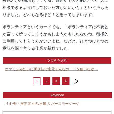
独死とかの問題もでてくる。避難所で人と触れ合い、人に
相談できるようにしておいた方がいいかも」という声もあ
りました。どれもなるほど！と思ってしまいます。
ボランティアというカードでも、「ボランティアは不要と
か言って断ってしまうかもしまうかもしれないね。積極的
に利用してもらう方がいいよね」などと、ひとつひとつの
意味を深く考える作業が新鮮でした。
つづきを読む
ポケモンみたいに併せ技で進化そんなカードを使いなが…
next
1
2
3
4
keyword
りす便り
被災者
生活再建
リバースモーゲージ