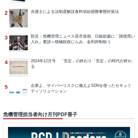
弁護士による法制度解説
食料供給困難事態対策法
2
防災・危機管理ニュース
高市首相、日銀総裁に「国債買い
3
入れ」要請＝積極財政にらみ、金利抑制狙う
2024年12月号 「安定」の終わり
「安定」の時代が終わ
4
る
企業よ、サイバーリスクに備えよ
SDNを使ったセキュリ
5
ティソリューション
危機管理担当者向け月刊PDF冊子