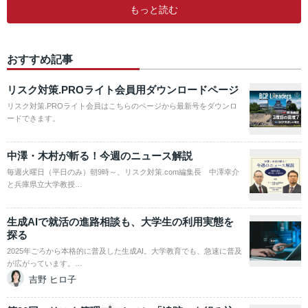
もっと読む
おすすめ記事
リスク対策.PROライト会員用ダウンロードページ
リスク対策.PROライト会員はこちらのページから最新号をダウンロ
ードできます。
中澤・木村が斬る！今週のニュース解説
毎週火曜日（平日のみ）朝9時～、リスク対策.com編集長 中澤幸介
と兵庫県立大学教授…
生成AIで就活の進路相談も、大学生の利用実態を
探る
2025年ごろから本格的に普及した生成AI。大学教育でも、急速に普及
が広がっています。…
吉野 ヒロ子