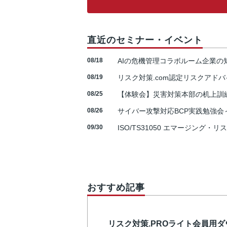
直近のセミナー・イベント
08/18
AIの危機管理コラボルーム企業
08/19
リスク対策.com認定リスクアドバ
08/25
【体験会】災害対策本部の机上訓
08/26
サイバー攻撃対応BCP実践勉強会～N
09/30
ISO/TS31050 エマージング・リ
おすすめ記事
リスク対策.PROライト会員用