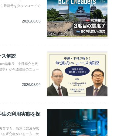
から最新号をダウンロードで
2026/08/05
ース解説
com編集長 中澤幸介と兵
理学）が今週注目のニュー
2026/08/04
学生の利用実態を探
学教育でも、急速に普及が広
いる研究者がいる一方、大