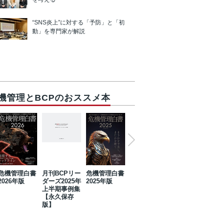
“SNS炎上”に対する「予防」と「初
動」を専門家が解説
機管理とBCPのおススメ本
危機管理白書
月刊BCPリー
危機管理白書
2023年防災・
危機管理白書
2026年版
ダーズ2025年
2025年版
BCP・リスク
2024年版
上半期事例集
マネジメント
【永久保存
事例集【永久
版】
保存版】