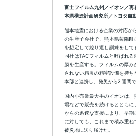
富士フイルム九州／イオン／再
本県構造計画研究所／トヨタ自
熊本地震における企業の対応から
の生産子会社で、熊本県菊陽町
を想定して繰り返し訓練をして
同社はTACフィルムと呼ばれ
膜を生産する。フィルムの厚み
されない精度の精密設備を持ち
本部と連携し、発災から2 週間
国内小売業最大手のイオンは、
場などで販売を続けるとともに
からの迅速な支援により、早期
に対しても、これまで積み重ね
被災地に送り届けた。