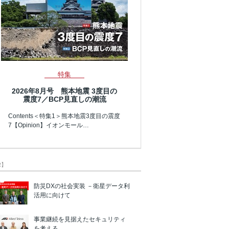
特集
2026年8月号 熊本地震 3度目の
震度7／BCP見直しの潮流
Contents＜特集1＞熊本地震3度目の震度
7【Opinion】イオンモール…
R】
防災DXの社会実装 －衛星データ利
活用に向けて
事業継続を見据えたセキュリティ
を考える