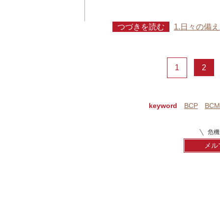
つづきを読む
1.日々の備
1
2
keyword
BCP
BCM
危機
メル