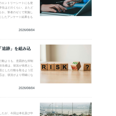
のエントリーシートにも使
学生はどのくらい、またど
うか。筆者のゼミで実施し
にしたアンケート結果をも
2026/08/04
「追跡」を組み込
行動よりも、意図的な抑制
担当者は、状況が依然とし
固とした行動を取るよう圧
応は、状況がより明確にな
2026/08/04
したが、今回は本社及び中