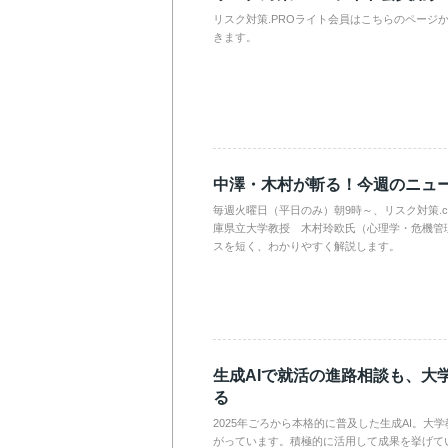
リスク対策.PROライト会員はこちらのページ
きます。
中澤・木村が斬る！今週のニュ
毎週火曜日（平日のみ）朝9時～、リスク対策.
庫県立大学教授 木村玲欧氏（心理学・危機管
スを短く、わかりやすく解説します。
生成AIで就活の進路相談も、大
る
2025年ごろから本格的に普及した生成AI。大
がっています。積極的に活用して成果を挙げて