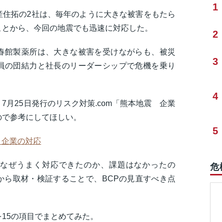
1
産住拓の2社は、毎年のように大きな被害をもたら
ことから、今回の地震でも迅速に対応した。
2
春館製薬所は、大きな被害を受けながらも、被災
3
員の団結力と社長のリーダーシップで危機を乗り
4
月25日発行のリスク対策.com「熊本地震 企業
ので参考にしてほしい。
5
地震 企業の対応
なぜうまく対応できたのか、課題はなかったの
危
から取材・検証することで、BCPの見直すべき点
15の項目でまとめてみた。