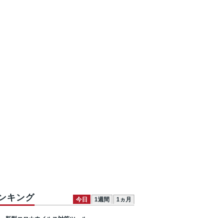
ンキング
今日
1週間
1ヵ月