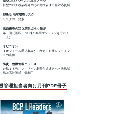
新型コロナウイルス対策ツール
新型コロナ感染者発生時の危機管理広報対応資料
ERMと地球環境リスク
リスクの３要素
葛西優香の23区防災ぶらり散歩
第３回【港区】700棟の高層マンションを守れ！
（上）
オピニオン
イオンモール爆発事故から考える企業レジリエン
スの真価
防災・危機管理ニュース
台風１８号、フィリピン北部付近通過へ＝先島諸
島は高波警戒―気象庁
機管理担当者向け月刊PDF冊子