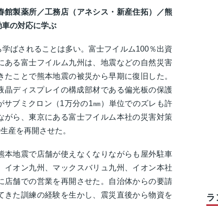
春館製薬所／工務店（アネシス・新産住拓）／熊
動車の対応に学ぶ
学ばされることは多い。富士フイルム100％出資
にある富士フイルム九州は、地震などの自然災害
きたことで熊本地震の被災から早期に復旧した。
る液晶ディスプレイの構成部材である偏光板の保護
がサブミクロン（1万分の1㎜）単位でのズレも許
ながら、東京にある富士フイルム本社の災害対策
で生産を再開させた。
熊本地震で店舗が使えなくなりながらも屋外駐車
、イオン九州、マックスバリュ九州、イオン本社
に店舗での営業を再開させた。自治体からの要請
てきた訓練の経験を生かし、震災直後から物資を
ラ