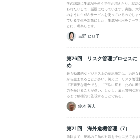
学の課題に生成AIを使う学生が増えたり、就活
われたりして、話題になっています。実際、大
のように生成AIサービスを使っているのでしょ
ている学生を対象にした、生成AI利用をテーマ
とに、考察します。
吉野 ヒロ子
第26回 リスク管理プロセスに
め
最も効果的なビジネス上の意思決定は、迅速な
から生まれることが多い。例えば、リスク管理
て不確実な場合でも、「正常に戻る」ために断
力を受けることが多い。しかし、最も賢明な対
るまで積極的に監視することである。
鈴木 英夫
第21回 海外危機管理（7）
前回まで、現地のＴ氏の対応を中心に見てきま