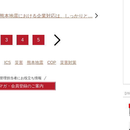
え熊本地震における企業対応は、しっかりと…
next
3
4
5
ICS
災害
熊本地震
COP
災害対策
管理担当者にお役立ち情報
マガ・会員登録のご案内
【P