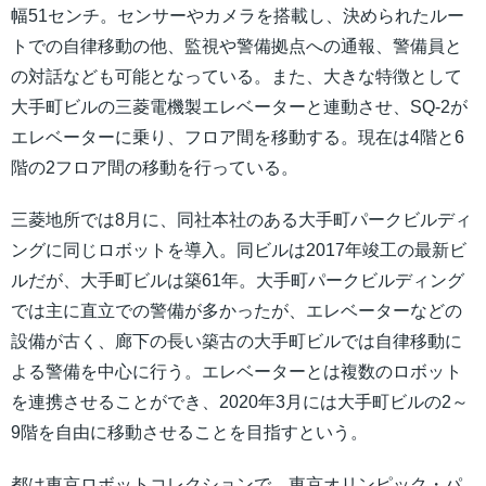
幅51センチ。センサーやカメラを搭載し、決められたルー
トでの自律移動の他、監視や警備拠点への通報、警備員と
の対話なども可能となっている。また、大きな特徴として
大手町ビルの三菱電機製エレベーターと連動させ、SQ-2が
エレベーターに乗り、フロア間を移動する。現在は4階と6
階の2フロア間の移動を行っている。
三菱地所では8月に、同社本社のある大手町パークビルディ
ングに同じロボットを導入。同ビルは2017年竣工の最新ビ
ルだが、大手町ビルは築61年。大手町パークビルディング
では主に直立での警備が多かったが、エレベーターなどの
設備が古く、廊下の長い築古の大手町ビルでは自律移動に
よる警備を中心に行う。エレベーターとは複数のロボット
を連携させることができ、2020年3月には大手町ビルの2～
9階を自由に移動させることを目指すという。
都は東京ロボットコレクションで、東京オリンピック・パ