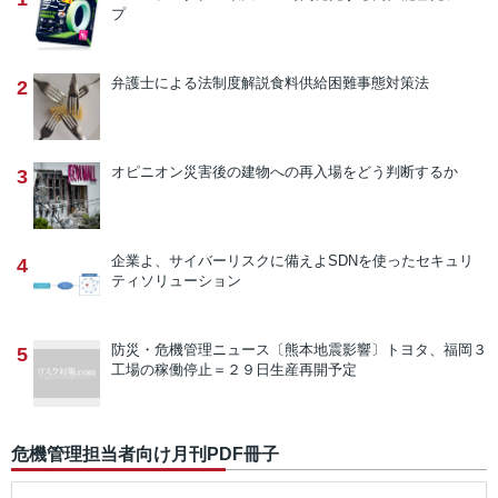
プ
弁護士による法制度解説
食料供給困難事態対策法
2
オピニオン
災害後の建物への再入場をどう判断するか
3
企業よ、サイバーリスクに備えよ
SDNを使ったセキュリ
4
ティソリューション
防災・危機管理ニュース
〔熊本地震影響〕トヨタ、福岡３
5
工場の稼働停止＝２９日生産再開予定
危機管理担当者向け月刊PDF冊子