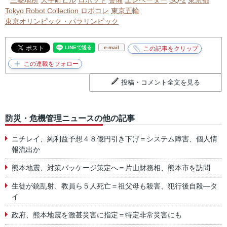
三菱地所
大手町ビル
ロボット
警備
エレベーター
SQ-2
東京都
Tokyo Robot Collection
ロボコレ
東京五輪
東京オリンピック・パラリンピック
e-mail
投稿・コメント全文を見る
防災・危機管理ニュースの他の記事
ニチレイ、純利益予想４８億円引き下げ＝システム障害、個人情
報流出か
熊本地震、対策パッケージ策定へ＝片山財務相、熊本市を訪問
生徒が銃乱射、教員ら５人死亡＝祖父母も殺害、犯行後自殺―タ
イ
政府、熊本地震を激甚災害に指定＝特定非常災害にも