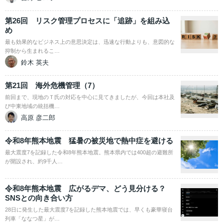
第26回 リスク管理プロセスに「追跡」を組み込
め
最も効果的なビジネス上の意思決定は、迅速な行動よりも、意図的な
抑制から生まれるこ…
鈴木 英夫
第21回 海外危機管理（7）
前回まで、現地のＴ氏の対応を中心に見てきましたが、今回は本社及
び中東地域の統括機…
高原 彦二郎
令和8年熊本地震 猛暑の被災地で熱中症を避ける
最大震度7を記録した令和8年熊本地震。熊本県内では400超の避難所
が開設され、約9千人…
令和8年熊本地震 広がるデマ、どう見分ける？
SNSとの向き合い方
28日に発生した最大震度7を記録した熊本地震では、早くも豪華寝台
列車「ななつ星」が…