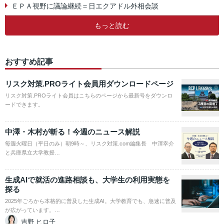
ＥＰＡ視野に議論継続＝日エクアドル外相会談
もっと読む
おすすめ記事
リスク対策.PROライト会員用ダウンロードページ
リスク対策.PROライト会員はこちらのページから最新号をダウンロ
ードできます。
中澤・木村が斬る！今週のニュース解説
毎週火曜日（平日のみ）朝9時～、リスク対策.com編集長 中澤幸介
と兵庫県立大学教授…
生成AIで就活の進路相談も、大学生の利用実態を
探る
2025年ごろから本格的に普及した生成AI。大学教育でも、急速に普及
が広がっています。…
吉野 ヒロ子