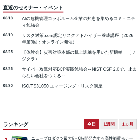
直近のセミナー・イベント
08/18
AIの危機管理コラボルーム企業の知恵を集めるコミュニテ
ィ勉強会
08/19
リスク対策.com認定リスクアドバイザー養成講座（2026
年第3回：オンライン開催）
08/25
【体験会】災害対策本部の机上訓練を用いた新機軸 （フ
ジクラ）
08/26
サイバー攻撃対応BCP実践勉強会～NIST CSF 2.0で、止ま
らない会社をつくる～
09/30
ISO/TS31050 エマージング・リスク講座
今日
1週間
1ヵ月
ランキング
ニュープロダクツ
最大6～8時間発光する高性能蓄光テー
1