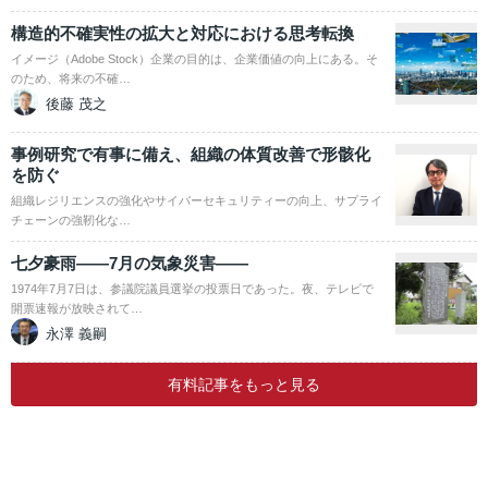
構造的不確実性の拡大と対応における思考転換
イメージ（Adobe Stock）企業の目的は、企業価値の向上にある。そ
のため、将来の不確…
後藤 茂之
事例研究で有事に備え、組織の体質改善で形骸化
を防ぐ
組織レジリエンスの強化やサイバーセキュリティーの向上、サプライ
チェーンの強靭化な…
七夕豪雨――7月の気象災害――
1974年7月7日は、参議院議員選挙の投票日であった。夜、テレビで
開票速報が放映されて…
永澤 義嗣
有料記事をもっと見る