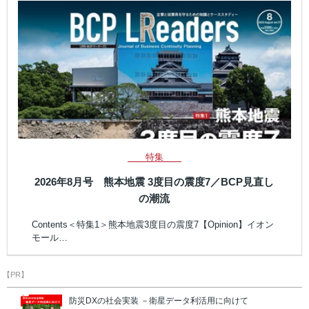
特集
2026年8月号 熊本地震 3度目の震度7／BCP見直し
の潮流
Contents＜特集1＞熊本地震3度目の震度7【Opinion】イオン
モール…
【PR】
防災DXの社会実装 －衛星データ利活用に向けて