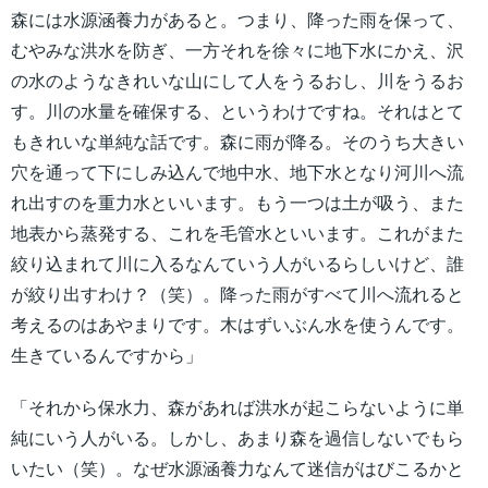
森には水源涵養力があると。つまり、降った雨を保って、
むやみな洪水を防ぎ、一方それを徐々に地下水にかえ、沢
の水のようなきれいな山にして人をうるおし、川をうるお
す。川の水量を確保する、というわけですね。それはとて
もきれいな単純な話です。森に雨が降る。そのうち大きい
穴を通って下にしみ込んで地中水、地下水となり河川へ流
れ出すのを重力水といいます。もう一つは土が吸う、また
地表から蒸発する、これを毛管水といいます。これがまた
絞り込まれて川に入るなんていう人がいるらしいけど、誰
が絞り出すわけ？（笑）。降った雨がすべて川へ流れると
考えるのはあやまりです。木はずいぶん水を使うんです。
生きているんですから」
「それから保水力、森があれば洪水が起こらないように単
純にいう人がいる。しかし、あまり森を過信しないでもら
いたい（笑）。なぜ水源涵養力なんて迷信がはびこるかと