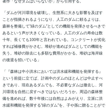
著作「なぜダムはいらないか」から引用する。
「ダムが河川環境を破壊し、生態系に大きな影響を及ぼす
ことが指摘されるようになり、人工のダムに頼るよりは、
森林を整備して”緑のダム”としての機能を発揮させるべきで
あるという声が大きくなっている。人工のダムの寿命は数
十年、長くても100年と言われている。コンクリートが劣化
すれば補修費がかさむ。堆砂が進めばダムとしての機能を
失う。堆砂の除去にも多額な費用がかかる。堆砂は海岸線
の後退を招いている」
「『森林は中小洪水においては洪水緩和機能を発揮する』
という前提に立てば、計画中のダムのほとんどは中止すべ
きであり、現在あるダムでも、不必要なダムは撤去し、河
川環境を自然に戻すべきではないだろうか。周辺の森林整
備を進めれば、数十年後には自然はよみがえり、立派に洪
水緩和機能を発揮する”緑のダム”を、子や孫に贈ることがで