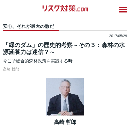
安心、それが最大の敵だ
2017/05/29
「緑のダム」の歴史的考察～その３：森林の水
源涵養力は迷信？～
今こそ総合的森林政策を実践する時
高崎 哲郎
高崎 哲郎