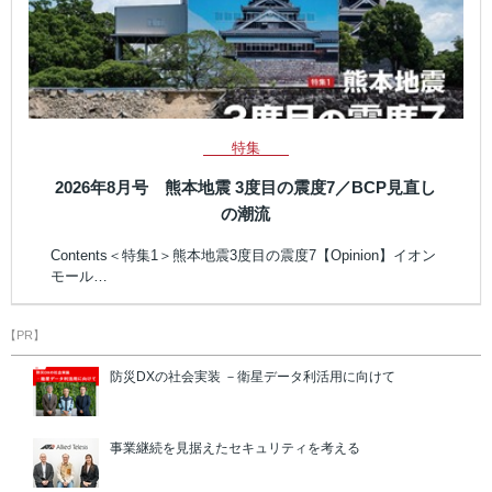
特集
2026年8月号 熊本地震 3度目の震度7／BCP見直し
の潮流
Contents＜特集1＞熊本地震3度目の震度7【Opinion】イオン
モール…
【PR】
防災DXの社会実装 －衛星データ利活用に向けて
事業継続を見据えたセキュリティを考える