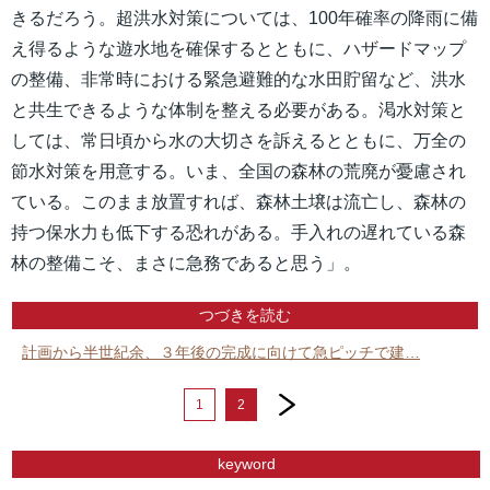
きるだろう。超洪水対策については、100年確率の降雨に備
え得るような遊水地を確保するとともに、ハザードマップ
の整備、非常時における緊急避難的な水田貯留など、洪水
と共生できるような体制を整える必要がある。渇水対策と
しては、常日頃から水の大切さを訴えるとともに、万全の
節水対策を用意する。いま、全国の森林の荒廃が憂慮され
ている。このまま放置すれば、森林土壌は流亡し、森林の
持つ保水力も低下する恐れがある。手入れの遅れている森
林の整備こそ、まさに急務であると思う」。
つづきを読む
計画から半世紀余、３年後の完成に向けて急ピッチで建…
next
1
2
keyword