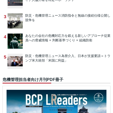
防災・危機管理ニュース
消防指令と無線の接続仕様公開し
3
競争を
あなたの会社の危機対応力を鍛える新しいアプローチ
従業
4
員への脅威情報 × 判断基準づくり × 組織防衛
防災・危機管理ニュース
為替介入、日本が支援要請＝トラ
5
ンプ米大統領「米国に利益」
危機管理担当者向け月刊PDF冊子