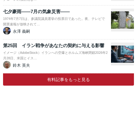
七夕豪雨――7月の気象災害――
1974年7月7日は、参議院議員選挙の投票日であった。夜、テレビで
開票速報が放映されて…
永澤 義嗣
第25回 イラン戦争があなたの契約に与える影響
イメージ（AdobeStock）イランへの空爆とホルムズ海峡閉鎖2026年2
月28日、米国とイス…
鈴木 英夫
有料記事をもっと見る