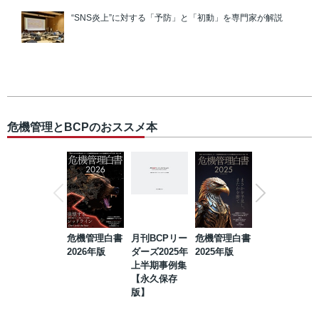
“SNS炎上”に対する「予防」と「初動」を専門家が解説
危機管理とBCPのおススメ本
危機管理白書
月刊BCPリー
危機管理白書
2023年防災・
2026年版
ダーズ2025年
2025年版
BCP・リスク
上半期事例集
マネジメント
【永久保存
事例集【永久
版】
保存版】