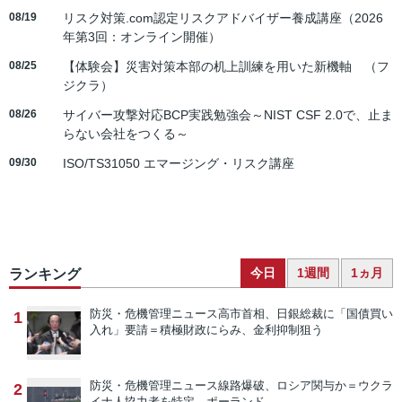
08/19
リスク対策.com認定リスクアドバイザー養成講座（2026
年第3回：オンライン開催）
08/25
【体験会】災害対策本部の机上訓練を用いた新機軸 （フ
ジクラ）
08/26
サイバー攻撃対応BCP実践勉強会～NIST CSF 2.0で、止ま
らない会社をつくる～
09/30
ISO/TS31050 エマージング・リスク講座
今日
1週間
1ヵ月
ランキング
防災・危機管理ニュース
高市首相、日銀総裁に「国債買い
1
入れ」要請＝積極財政にらみ、金利抑制狙う
防災・危機管理ニュース
線路爆破、ロシア関与か＝ウクラ
2
イナ人協力者を特定―ポーランド