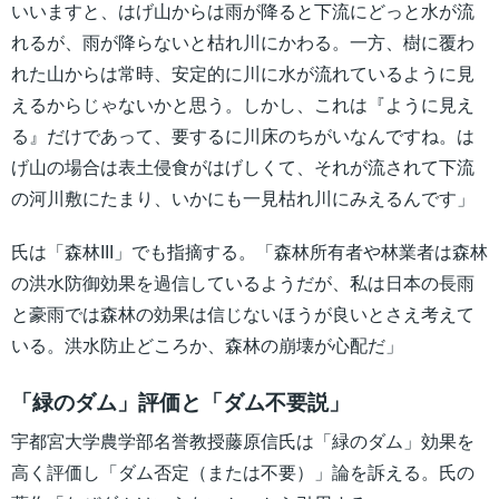
いいますと、はげ山からは雨が降ると下流にどっと水が流
れるが、雨が降らないと枯れ川にかわる。一方、樹に覆わ
れた山からは常時、安定的に川に水が流れているように見
えるからじゃないかと思う。しかし、これは『ように見え
る』だけであって、要するに川床のちがいなんですね。は
げ山の場合は表土侵食がはげしくて、それが流されて下流
の河川敷にたまり、いかにも一見枯れ川にみえるんです」
氏は「森林III」でも指摘する。「森林所有者や林業者は森林
の洪水防御効果を過信しているようだが、私は日本の長雨
と豪雨では森林の効果は信じないほうが良いとさえ考えて
いる。洪水防止どころか、森林の崩壊が心配だ」
「緑のダム」評価と「ダム不要説」
宇都宮大学農学部名誉教授藤原信氏は「緑のダム」効果を
高く評価し「ダム否定（または不要）」論を訴える。氏の