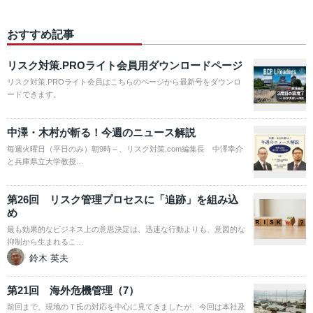
おすすめ記事
リスク対策.PROライト会員用ダウンロードページ
リスク対策.PROライト会員はこちらのページから最新号をダウンロ
ードできます。
中澤・木村が斬る！今週のニュース解説
毎週火曜日（平日のみ）朝9時～、リスク対策.com編集長 中澤幸介
と兵庫県立大学教授…
第26回 リスク管理プロセスに「追跡」を組み込
め
最も効果的なビジネス上の意思決定は、迅速な行動よりも、意図的な
抑制から生まれるこ…
鈴木 英夫
第21回 海外危機管理（7）
前回まで、現地のＴ氏の対応を中心に見てきましたが、今回は本社及