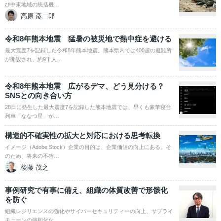
び中東地域の統括機…
高原 彦二郎
令和8年熊本地震 猛暑の被災地で熱中症を避ける
最大震度7を記録した令和8年熊本地震。熊本県内では400超の避難所
が開設され、約9千人…
令和8年熊本地震 広がるデマ、どう見分ける？
SNSとの向き合い方
28日に発生した最大震度7を記録した熊本地震では、早くも豪華寝台
列車「ななつ星」が…
構造的不確実性の拡大と対応における思考転換
イメージ（Adobe Stock）企業の目的は、企業価値の向上にある。そ
のため、将来の不確…
後藤 茂之
事例研究で有事に備え、組織の体質改善で形骸化
を防ぐ
組織レジリエンスの強化やサイバーセキュリティーの向上、サプライ
チェーンの強靭化な…