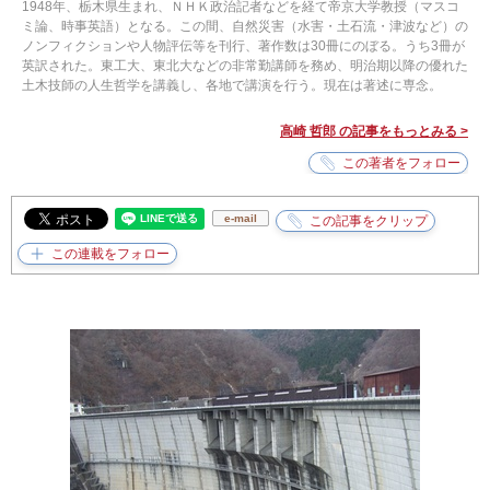
1948年、栃木県生まれ、ＮＨＫ政治記者などを経て帝京大学教授（マスコ
ミ論、時事英語）となる。この間、自然災害（水害・土石流・津波など）の
ノンフィクションや人物評伝等を刊行、著作数は30冊にのぼる。うち3冊が
英訳された。東工大、東北大などの非常勤講師を務め、明治期以降の優れた
土木技師の人生哲学を講義し、各地で講演を行う。現在は著述に専念。
高崎 哲郎 の記事をもっとみる >
e-mail