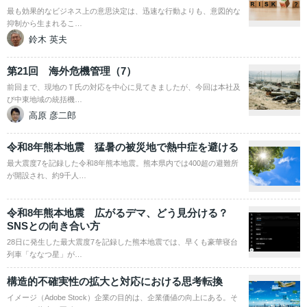
最も効果的なビジネス上の意思決定は、迅速な行動よりも、意図的な
抑制から生まれるこ…
鈴木 英夫
第21回 海外危機管理（7）
前回まで、現地のＴ氏の対応を中心に見てきましたが、今回は本社及
び中東地域の統括機…
高原 彦二郎
令和8年熊本地震 猛暑の被災地で熱中症を避ける
最大震度7を記録した令和8年熊本地震。熊本県内では400超の避難所
が開設され、約9千人…
令和8年熊本地震 広がるデマ、どう見分ける？
SNSとの向き合い方
28日に発生した最大震度7を記録した熊本地震では、早くも豪華寝台
列車「ななつ星」が…
構造的不確実性の拡大と対応における思考転換
イメージ（Adobe Stock）企業の目的は、企業価値の向上にある。そ