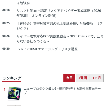
ィ勉強会
08/19
リスク対策.com認定リスクアドバイザー養成講座（2026
年第3回：オンライン開催）
08/25
【体験会】災害対策本部の机上訓練を用いた新機軸 （フ
ジクラ）
08/26
サイバー攻撃対応BCP実践勉強会～NIST CSF 2.0で、止ま
らない会社をつくる～
09/30
ISO/TS31050 エマージング・リスク講座
今日
1週間
1ヵ月
ランキング
ニュープロダクツ
最大6～8時間発光する高性能蓄光テー
1
プ