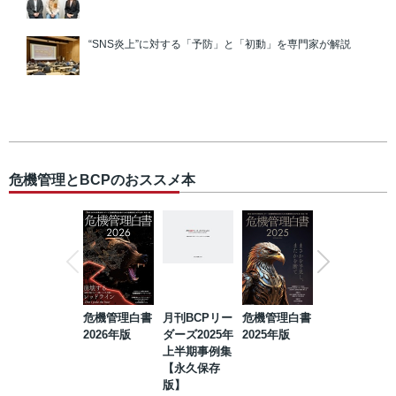
“SNS炎上”に対する「予防」と「初動」を専門家が解説
危機管理とBCPのおススメ本
危機管理白書
月刊BCPリー
危機管理白書
2023年防災・
2026年版
ダーズ2025年
2025年版
BCP・リスク
上半期事例集
マネジメント
【永久保存
事例集【永久
版】
保存版】