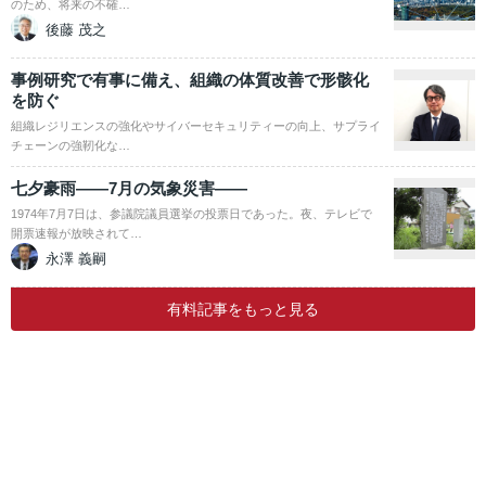
のため、将来の不確…
後藤 茂之
事例研究で有事に備え、組織の体質改善で形骸化
を防ぐ
組織レジリエンスの強化やサイバーセキュリティーの向上、サプライ
チェーンの強靭化な…
七夕豪雨――7月の気象災害――
1974年7月7日は、参議院議員選挙の投票日であった。夜、テレビで
開票速報が放映されて…
永澤 義嗣
有料記事をもっと見る