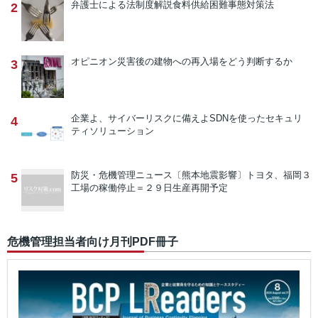
弁護士による法制度解説
食料供給困難事態対策法
2
オピニオン
災害後の建物への再入場をどう判断するか
3
企業よ、サイバーリスクに備えよ
SDNを使ったセキュリ
4
ティソリューション
防災・危機管理ニュース
〔熊本地震影響〕トヨタ、福岡３
5
工場の稼働停止＝２９日生産再開予定
危機管理担当者向け月刊PDF冊子