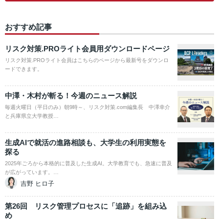
おすすめ記事
リスク対策.PROライト会員用ダウンロードページ
リスク対策.PROライト会員はこちらのページから最新号をダウンロ
ードできます。
中澤・木村が斬る！今週のニュース解説
毎週火曜日（平日のみ）朝9時～、リスク対策.com編集長 中澤幸介
と兵庫県立大学教授…
生成AIで就活の進路相談も、大学生の利用実態を
探る
2025年ごろから本格的に普及した生成AI。大学教育でも、急速に普及
が広がっています。…
吉野 ヒロ子
第26回 リスク管理プロセスに「追跡」を組み込
め