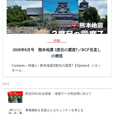
特集
2026年8月号 熊本地震 3度目の震度7／BCP見直し
の潮流
Contents＜特集1＞熊本地震3度目の震度7【Opinion】イオン
モール…
【PR】
防災DXの社会実装 －衛星データ利活用に向けて
事業継続を見据えたセキュリティを考える