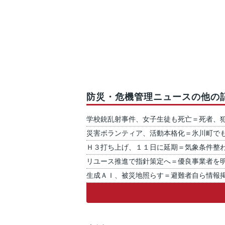
防災・危機管理ニュースの他の
学校銃乱射事件、女子生徒も死亡＝死者、
災害ボランティア、活動本格化＝氷川町で
Ｈ３打ち上げ、１１日に延期＝気象条件整
リユース推進で指針策定へ＝優良事業者を
生成ＡＩ、被災地照らす＝避難者自ら情報