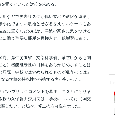
備を置くといった対策を求める。
活用などで災害リスクが低い立地の選択が望まし
最小化できない敷地とせざるをえないケースもあ
位置に置くなどのほか、津波の高さに気をつける
止に備え重要な部屋を近接させ、低層階に置くこ
閣府、厚生労働省、文部科学省、消防庁からも関
ごとに機能継続性の目標をあらかじめ示すことは
と病院、学校では求められるものが違うのでは」
となる学校の特殊性を指摘する声が多かった。
【P
２月にパブリックコメントを募集、同３月にとりま
教授の久保哲夫委員長は「学校については（国交
調整したい」と述べ、修正の方向性を示した。