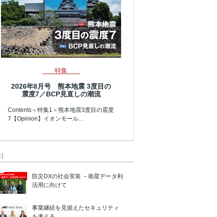
特集
2026年8月号 熊本地震 3度目の
震度7／BCP見直しの潮流
Contents＜特集1＞熊本地震3度目の震度
7【Opinion】イオンモール…
R】
防災DXの社会実装 －衛星データ利
活用に向けて
事業継続を見据えたセキュリティ
を考える