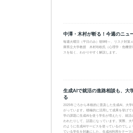
中澤・木村が斬る！今週のニュ
毎週火曜日（平日のみ）朝9時～、リスク対策.
庫県立大学教授 木村玲欧氏（心理学・危機管
スを短く、わかりやすく解説します。
生成AIで就活の進路相談も、大
る
2025年ごろから本格的に普及した生成AI。大
がっています。積極的に活用して成果を挙げて
学の課題に生成AIを使う学生が増えたり、就活
われたりして、話題になっています。実際、大
のように生成AIサービスを使っているのでしょ
ている学生を対象にした、生成AI利用をテーマ