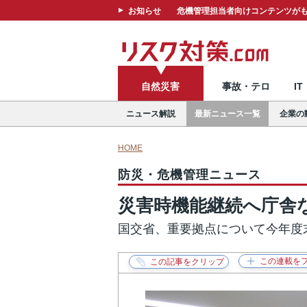
お知らせ
危機管理担当者向けコンテンツがも
自然災害
事故・テロ
I
ニュース解説
最新ニュース一覧
企業の
HOME
防災・危機管理ニュース
災害時機能継続へ庁舎
国交省、重要拠点について今年度