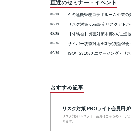
直近のセミナー・イベント
08/18
AIの危機管理コラボルーム企業
08/19
リスク対策.com認定リスクアドバ
08/25
【体験会】災害対策本部の机上訓
08/26
サイバー攻撃対応BCP実践勉強会～N
09/30
ISO/TS31050 エマージング・リ
おすすめ記事
リスク対策.PROライト会員用
リスク対策.PROライト会員はこちらのページ
きます。