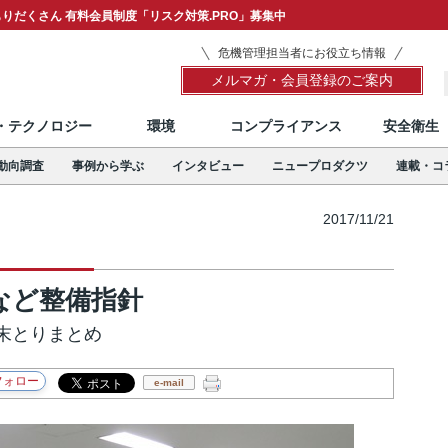
りだくさん 有料会員制度「リスク対策.PRO」募集中
危機管理担当者にお役立ち情報
メルマガ・会員登録のご案内
T・テクノロジー
環境
コンプライアンス
安全衛生
動向調査
事例から学ぶ
インタビュー
ニュープロダクツ
連載・コ
2017/11/21
など整備指針
末とりまとめ
e-mail