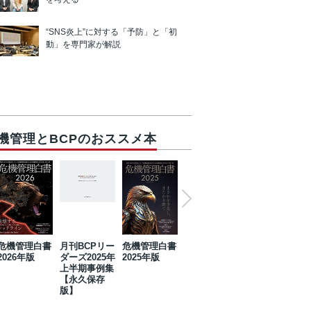
“SNS炎上”に対する「予防」と「初
動」を専門家が解説
機管理とBCPのおススメ本
危機管理白書
月刊BCPリー
危機管理白書
2023年防災・
危機管理白書
2026年版
ダーズ2025年
2025年版
BCP・リスク
2024年版
上半期事例集
マネジメント
【永久保存
事例集【永久
版】
保存版】