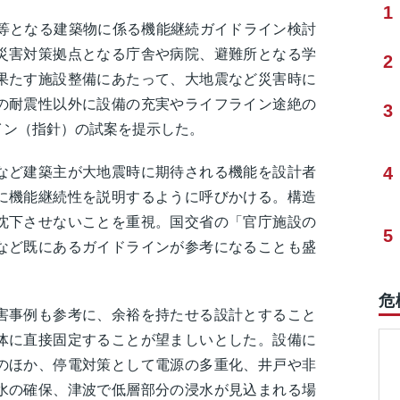
1
点等となる建築物に係る機能継続ガイドライン検討
災害対策拠点となる庁舎や病院、避難所となる学
2
果たす施設整備にあたって、大地震など災害時に
の耐震性以外に設備の充実やライフライン途絶の
3
イン（指針）の試案を提示した。
4
など建築主が大地震時に期待される機能を設計者
に機能継続性を説明するように呼びかける。構造
沈下させないことを重視。国交省の「官庁施設の
5
など既にあるガイドラインが参考になることも盛
危
害事例も参考に、余裕を持たせる設計とすること
体に直接固定することが望ましいとした。設備に
のほか、停電対策として電源の多重化、井戸や非
水の確保、津波で低層部分の浸水が見込まれる場