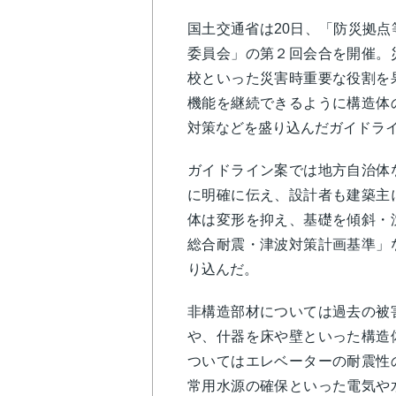
国土交通省は20日、「防災拠
委員会」の第２回会合を開催。
校といった災害時重要な役割を
機能を継続できるように構造体
対策などを盛り込んだガイドラ
ガイドライン案では地方自治体
に明確に伝え、設計者も建築主
体は変形を抑え、基礎を傾斜・
総合耐震・津波対策計画基準」
り込んだ。
非構造部材については過去の被
や、什器を床や壁といった構造
ついてはエレベーターの耐震性
常用水源の確保といった電気や