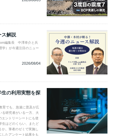
2026/08/05
ース解説
com編集長 中澤幸介と兵
理学）が今週注目のニュー
2026/08/04
学生の利用実態を探
学教育でも、急速に普及が広
いる研究者がいる一方、大
のエントリーシートにも使
学生はどのくらい、またど
うか。筆者のゼミで実施し
にしたアンケート結果をも