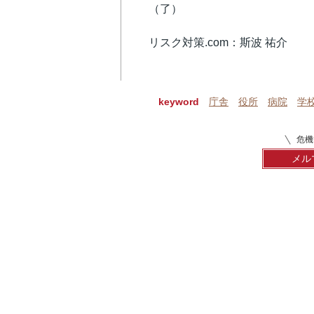
（了）
リスク対策.com：斯波 祐介
keyword
庁舎
役所
病院
学
危機
メル