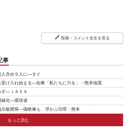
投稿・コメント全文を見る
記事
犯人含め９人に―タイ
も受け入れ始まる―知事「私たちに力を」・熊本地震
わず―ＪＡＸＡ
明確化―環境省
掲示板開発―偽映像も、浮かぶ功罪・熊本
もっと読む