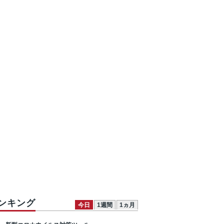
ンキング
今日
1週間
1ヵ月